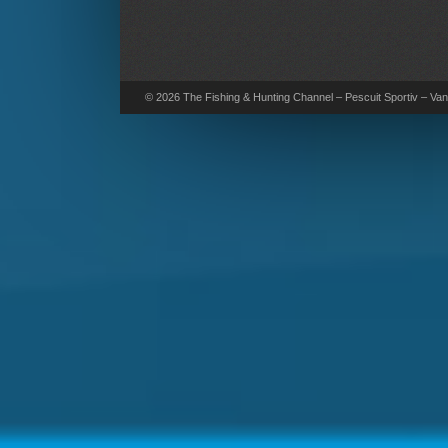
© 2026 The Fishing & Hunting Channel – Pescuit Sportiv – Vana