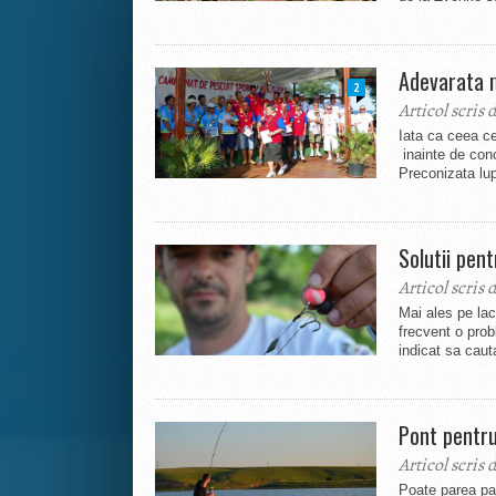
Adevarata 
2
Articol scris 
Iata ca ceea ce
inainte de conc
Preconizata lup
Solutii pen
Articol scris 
Mai ales pe lac
frecvent o prob
indicat sa caut
Pont pentru
Articol scris 
Poate parea par