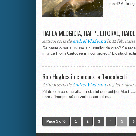
rapid? Asta-i ș
HAI LA MEDGIDIA, HAI PE LITORAL, HAID
Articol scris de
Andrei Vladeanu
in 12 februarie
Se naste o noua uniune a cluburilor de crap? Se re
implica Florin Cartocea in noul proiect? Exista directii
Rob Hughes in concurs la Tancabesti
Articol scris de
Andrei Vladeanu
in 5 februarie 
28 de echipe s-au aflat la startul competiției Meet 
care a început să se vorbească tot mai...
Page 5 of 6
1
2
3
4
5
6