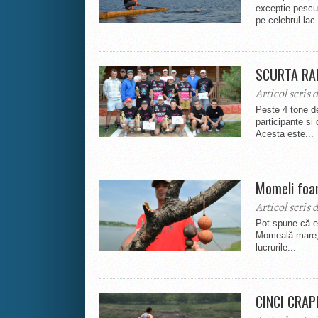
exceptie pescu
pe celebrul lac.
SCURTA RAD
Articol scris 
Peste 4 tone d
participante si
Acesta este...
Momeli foar
Articol scris 
Pot spune că ex
Momeală mare, 
lucrurile...
CINCI CRAP