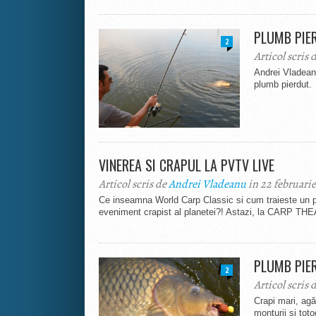
PLUMB PIER
2
Articol scris 
Andrei Vladean
plumb pierdut.
VINEREA SI CRAPUL LA PVTV LIVE
Articol scris de
Andrei Vladeanu
in 22 februarie
Ce inseamna World Carp Classic si cum traieste un p
eveniment crapist al planetei?! Astazi, la CARP THE
PLUMB PIER
2
Articol scris 
Crapi mari, ag
monturii și tot