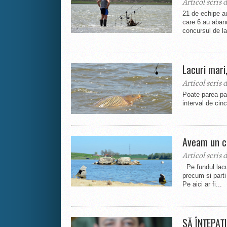
Articol scris 
21 de echipe a
care 6 au aband
concursul de la
Lacuri mari,
Articol scris 
Poate parea par
interval de cinc
Aveam un cim
Articol scris 
Pe fundul lacul
precum si parti
Pe aici ar fi...
SĂ ÎNȚEPAȚI