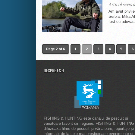
Articol scris 
Am avut privile
Serbia, Mika Al
fost cu adevara
Page 2 of 6
1
2
3
4
5
6
DESPRE F&H
FISHING & HUNTING este canalul de pescuit și
vânatoare favorit din regiune. FISHING & HUNTING
difuzeaza filme de pescuit și vânatoare, reportaje și
informatii de la cele mai prestigioase evenimente și