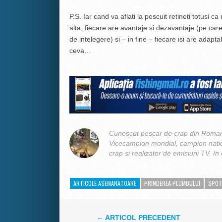
P.S. Iar cand va aflati la pescuit retineti totusi 
alta, fiecare are avantaje si dezavantaje (pe ca
de intelegere) si – in fine – fiecare isi are adapta
ceva…
Cunoscut pescar de crap din Romani
Vicecampion mondial, campion nation
crap si realizator de emisiuni TV. In 
ARTICOLE ASEMANATOARE
PRINDEREA PLUMBULUI
SPOT
← ARTICOL PRECEDENT