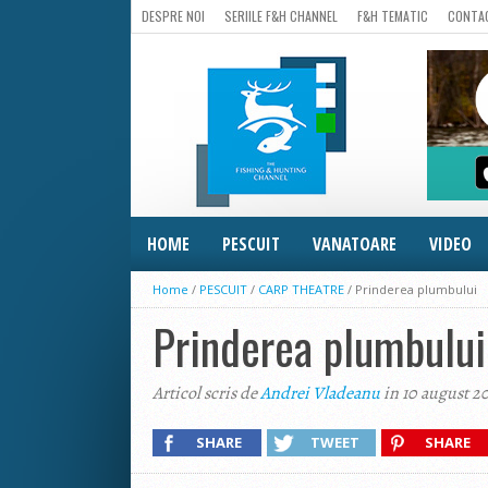
DESPRE NOI
SERIILE F&H CHANNEL
F&H TEMATIC
CONTA
HOME
PESCUIT
VANATOARE
VIDEO
Home
/
PESCUIT
/
CARP THEATRE
/
Prinderea plumbului
Prinderea plumbului
Articol scris de
Andrei Vladeanu
in 10 august 2
SHARE
TWEET
SHARE