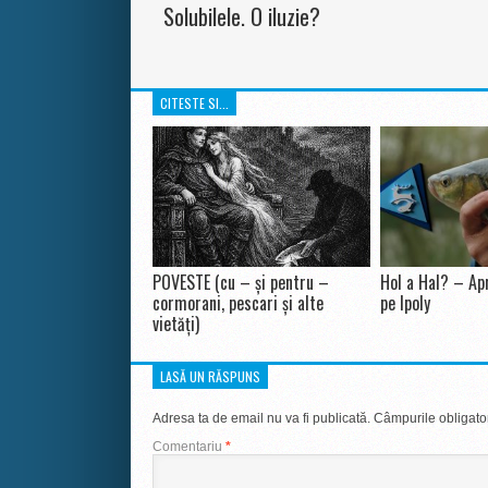
Solubilele. O iluzie?
CITESTE SI...
POVESTE (cu – și pentru –
Hol a Hal? – Apr
cormorani, pescari și alte
pe Ipoly
vietăți)
LASĂ UN RĂSPUNS
Adresa ta de email nu va fi publicată.
Câmpurile obligato
Comentariu
*