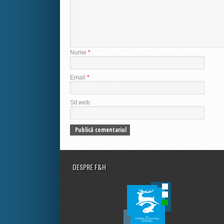
Nume
*
Email
*
Sit web
DESPRE F&H