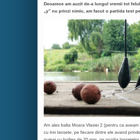
Deoarece am auzit de-a lungul vremii tot felul 
„y” nu prinzi nimic, am facut o partida test p
Am ales balta Moara Vlasiei 2 (pentru ca aveam n
cu trei lansete, pe fiecare dintre ele avand prind
numai cu boilies de 20 mm, iar pozitia lansetelo