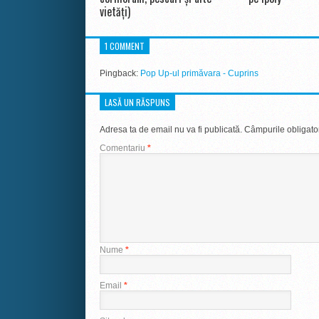
vietăți)
1 COMMENT
Pingback:
Pop Up-ul primăvara - Cuprins
LASĂ UN RĂSPUNS
Adresa ta de email nu va fi publicată.
Câmpurile obligato
Comentariu
*
Nume
*
Email
*