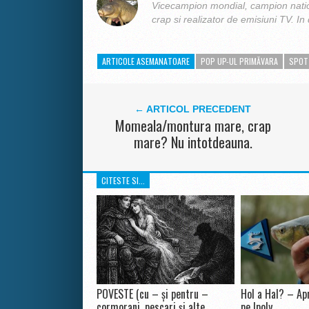
Vicecampion mondial, campion nation
crap si realizator de emisiuni TV. In 
ARTICOLE ASEMANATOARE
POP UP-UL PRIMĂVARA
SPOT
← ARTICOL PRECEDENT
Momeala/montura mare, crap
mare? Nu intotdeauna.
CITESTE SI...
POVESTE (cu – și pentru –
Hol a Hal? – Apr
cormorani, pescari și alte
pe Ipoly