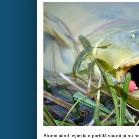
Atunci c
ând ieșim la o partidă scurtă și nu 