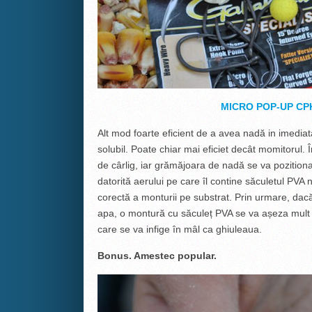
MICRO POP-UP C
Alt mod foarte eficient de a avea nadă in imediata
solubil. Poate chiar mai eficiet decât momitorul.
de cârlig, iar grămăjoara de nadă se va pozitiona
datorită aerului pe care îl contine săculetul PVA
corectă a monturii pe substrat. Prin urmare, dacă
apa, o montură cu săculeț PVA se va așeza mult
care se va infige în mâl ca ghiuleaua.
Bonus. Amestec popular.