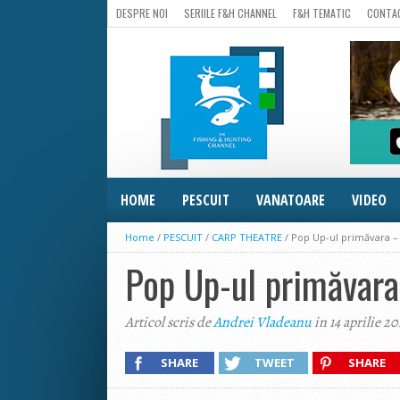
DESPRE NOI
SERIILE F&H CHANNEL
F&H TEMATIC
CONTA
HOME
PESCUIT
VANATOARE
VIDEO
Home
/
PESCUIT
/
CARP THEATRE
/
Pop Up-ul primăvara –
Pop Up-ul primăvara
Articol scris de
Andrei Vladeanu
in 14 aprilie 2
SHARE
TWEET
SHARE