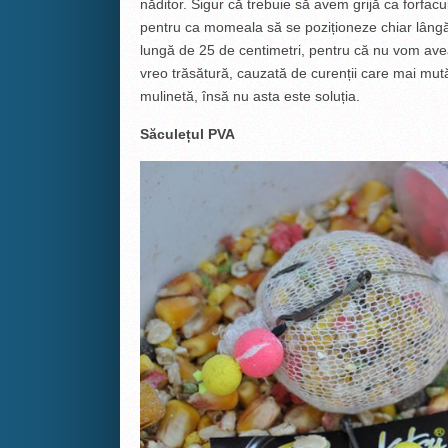
năditor. Sigur că trebuie să avem grijă ca forfacul 
pentru ca momeala să se poziționeze chiar lân
lungă de 25 de centimetri, pentru că nu vom ave
vreo trăsătură, cauzată de curenții care mai mut
mulinetă, însă nu asta este soluția.
Săculețul PVA