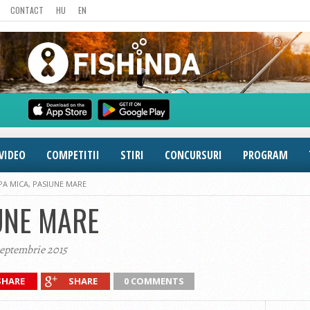
CONTACT
HU
EN
VIDEO
COMPETITII
STIRI
CONCURSURI
PROGRAM
PA MICA, PASIUNE MARE
UNE MARE
septembrie 2015
SHARE
SHARE
0 COMMENTS