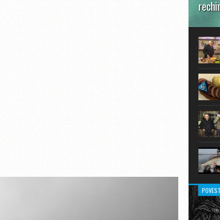
rechi
În prim
pot aru
extraor
POVEST