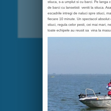
stiuca, s-a umplut si cu barci. Pe langa 
de barci cu lansetisti veniti la stiuca. 
escadrile intregi de naluci spre stiuci, ma
fiecare 10 minute. Un spectacol absolut 
stiuci, regula celor pesti, cei mai mari,
toate echipele au reusit sa vina la masur