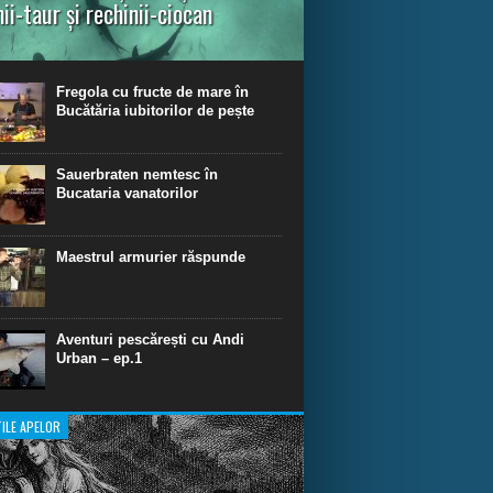
nii-taur și rechinii-ciocan
ul episod din Shark Dive TV, telespectatorii
nca o primă privire asupra unor experiențe
dinare de scufundare cu rechini.
Fregola cu fructe de mare în
Bucătăria iubitorilor de pește
Sauerbraten nemtesc în
Bucataria vanatorilor
Maestrul armurier răspunde
Aventuri pescărești cu Andi
Urban – ep.1
ILE APELOR