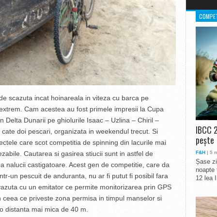
COMPET
e scazuta incat hoinareala in viteza cu barca pe
rt extrem. Cam acestea au fost primele impresii la Cupa
Delta Dunarii pe ghiolurile Isaac – Uzlina – Chiril –
IBCC 2
e cate doi pescari, organizata in weekendul trecut. Si
pește
ctele care scot competitia de spinning din lacurile mai
F&H
| 5 
abile. Cautarea si gasirea stiucii sunt in astfel de
Șase zi
ea nalucii castigatoare. Acest gen de competitie, care da
noapte 
ntr-un pescuit de anduranta, nu ar fi putut fi posibil fara
12 lea 
vazuta cu un emitator ce permite monitorizarea prin GPS
 in ceea ce priveste zona permisa in timpul manselor si
a o distanta mai mica de 40 m.