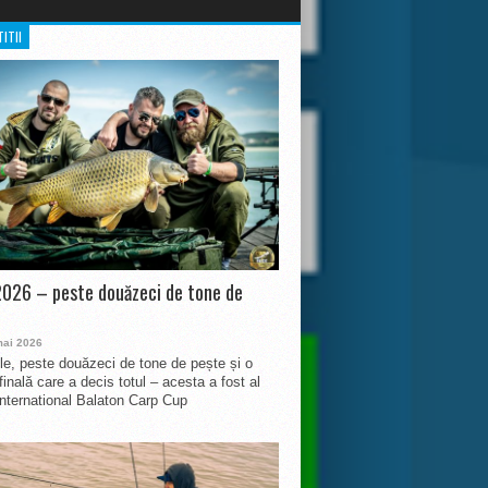
ITII
026 – peste douăzeci de tone de
mai 2026
le, peste douăzeci de tone de pește și o
finală care a decis totul – acesta a fost al
International Balaton Carp Cup