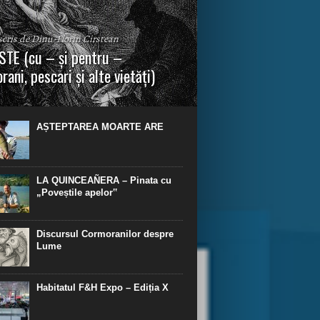
 scris de Dinu-Florin Cirstean
TE (cu – și pentru –
rani, pescari și alte vietăți)
a urmei, cred că legendele și miturile sunt
 parte făcute din „adevăr”.“ R. R. Tolkien.
AȘTEPTAREA MOARTE ARE
LA QUINCEAÑERA – Pinata cu
„Poveștile apelor‟
Discursul Cormoranilor despre
Lume
Habitatul F&H Expo – Ediția X