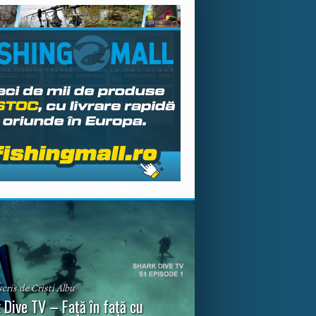
scris de Cristi Albu
 Dive TV – Față în față cu