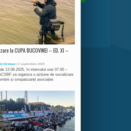
izare la CUPA BUCOVINEI – ED. XI –
in Cirstean
| 2 septembrie 2025
 de 13.09.2025, în intervalul orar 07:00 –
ACSBF va organiza o acțiune de socializare
mbrii și simpatizanții asociației.