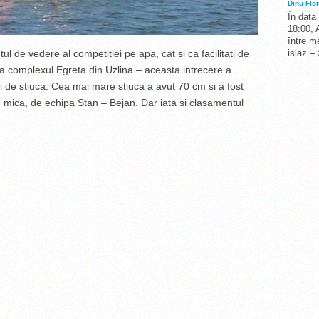
Dinu-Flor
În data
18:00, 
între me
islaz –
l de vedere al competitiei pe apa, cat si ca facilitati de
 la complexul Egreta din Uzlina – aceasta intrecere a
i de stiuca. Cea mai mare stiuca a avut 70 cm si a fost
 mica, de echipa Stan – Bejan. Dar iata si clasamentul