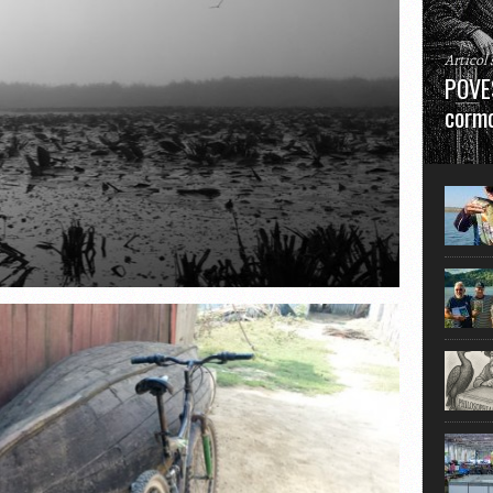
Articol
POVES
cormo
”La urm
în mare