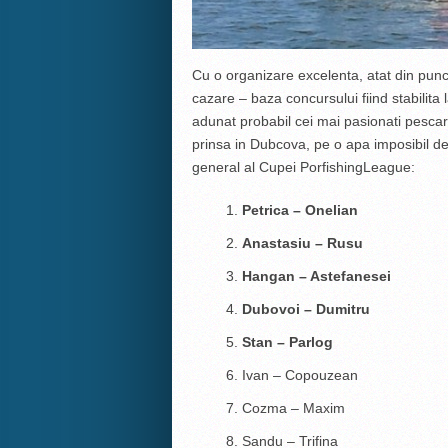
Cu o organizare excelenta, atat din punctu
cazare – baza concursului fiind stabilita
adunat probabil cei mai pasionati pescar
prinsa in Dubcova, pe o apa imposibil de
general al Cupei PorfishingLeague:
Petrica – Onelian
Anastasiu – Rusu
Hangan – Astefanesei
Dubovoi – Dumitru
Stan – Parlog
Ivan – Copouzean
Cozma – Maxim
Sandu – Trifina