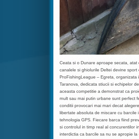
Ceata si o Dunare aproape secata, atat d
canalele si ghiolurile Deltei devine spo
ProFishingLeague – Egreta, organizata in 
Taranova, dedicata stiucii si echipelor d
aceasta competitie a demonstrat ca proie
mult sau mai putin urbane sunt perfect fez
conditii provocari mai mari decat aleger
libertate absoluta de miscare cu barcile i
tehnologia GPS. Fiecare barca fiind pre
si controlul in timp real al concurentilor
interdictia ca barcile sa nu se apropie l