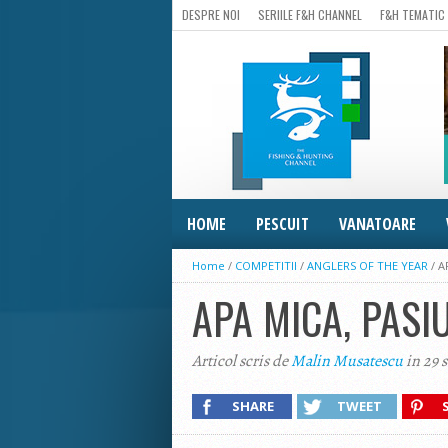
DESPRE NOI
SERIILE F&H CHANNEL
F&H TEMATIC
HOME
PESCUIT
VANATOARE
Home
/
COMPETITII
/
ANGLERS OF THE YEAR
/
A
APA MICA, PASI
Articol scris de
Malin Musatescu
in 29 
SHARE
TWEET