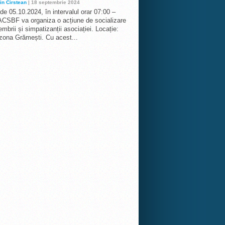
in Cirstean
| 18 septembrie 2024
 de 05.10.2024, în intervalul orar 07:00 –
ACSBF va organiza o acțiune de socializare
mbrii și simpatizanții asociației. Locație:
 zona Grămești. Cu acest...