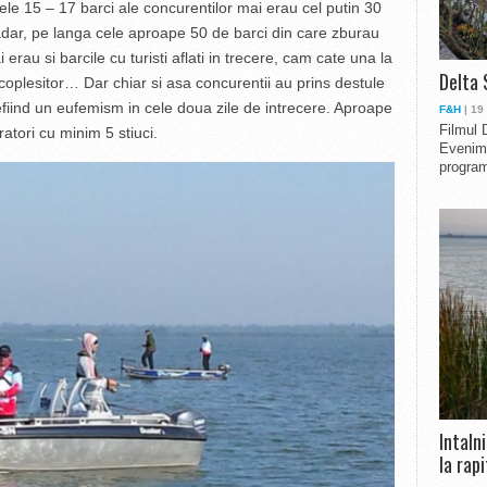
cele 15 – 17 barci ale concurentilor mai erau cel putin 30
Asadar, pe langa cele aproape 50 de barci din care zburau
i erau si barcile cu turisti aflati in trecere, cam cate una la
Delta 
coplesitor… Dar chiar si asa concurentii au prins destule
 nefiind un eufemism in cele doua zile de intrecere. Aproape
F&H
| 19
Filmul 
atori cu minim 5 stiuci.
Evenime
program
Intaln
la rapi