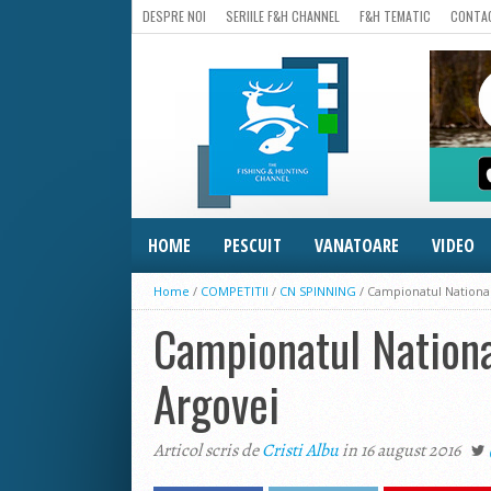
DESPRE NOI
SERIILE F&H CHANNEL
F&H TEMATIC
CONTA
HOME
PESCUIT
VANATOARE
VIDEO
Home
/
COMPETITII
/
CN SPINNING
/
Campionatul National
Campionatul Nationa
Argovei
Articol scris de
Cristi Albu
in 16 august 2016