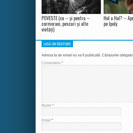
POVESTE (cu – și pentru –
Hol a Hal? – Apr
cormorani, pescari și alte
pe Ipoly
vietăți)
LASĂ UN RĂSPUNS
Adresa ta de email nu va fi publicată.
Câmpurile obligato
Comentariu
*
Nume
*
Email
*