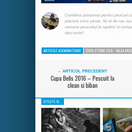
Combina pasiunea pentru pescuit cu
placere orice peste, fie el de rau sa
ramane pescuitul la rapitori si compe
deci exist!
ARTICOLE ASEMANATOARE
CUPA STORM 2016 - VALEA ARG
← ARTICOL PRECEDENT
Cupa Belis 2016 – Pescuit la
clean si biban
CITESTE SI...