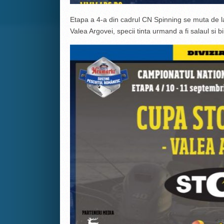
Etapa a 4-a din cadrul CN Spinning se muta de l
Valea Argovei, specii tinta urmand a fi salaul si b