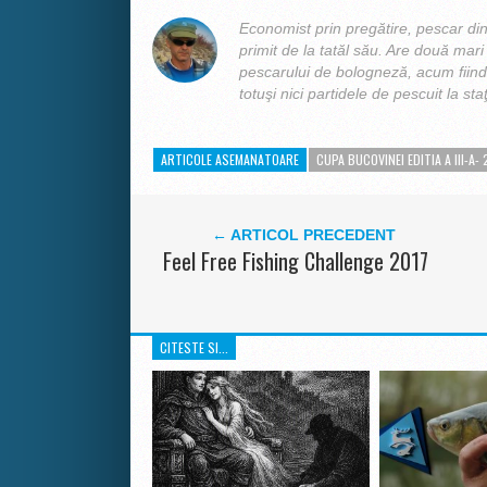
Economist prin pregătire, pescar din 
primit de la tatăl său. Are două mari p
pescarului de bologneză, acum fiind 
totuşi nici partidele de pescuit la sta
ARTICOLE ASEMANATOARE
CUPA BUCOVINEI EDITIA A III-A- 
← ARTICOL PRECEDENT
Feel Free Fishing Challenge 2017
CITESTE SI...