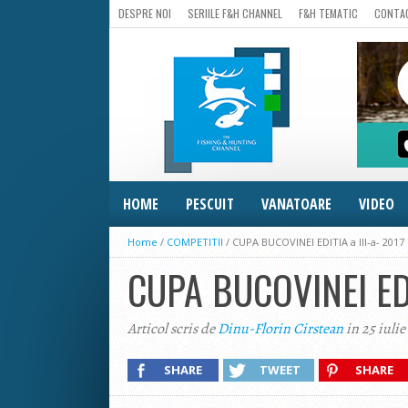
DESPRE NOI
SERIILE F&H CHANNEL
F&H TEMATIC
CONTA
HOME
PESCUIT
VANATOARE
VIDEO
Home
/
COMPETITII
/
CUPA BUCOVINEI EDITIA a III-a- 2017
CUPA BUCOVINEI EDIT
Articol scris de
Dinu-Florin Cirstean
in 25 iulie
SHARE
TWEET
SHARE