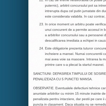
puternic), arbitrii concursului pot sa i
intrerupta dupa cel putin jumatate din d
este considerata valabila. In caz contra
In orice moment un arbitru poate verifica
unui concurent de a permite accesul in ba
a arbitrilor concursului sau a persoanei
descalificarea imediata a echipei in cauz
Este obligatorie prezenta tuturor concurent
incheiere a mansei. Numai concurentii car
mai avea voie sa masoare. Intrarea la ma
printre care s-a plecat la startul masnei.
SANCTIUNI: DEPASIREA TIMPULUI DE SOSIRE
PENALIZEAZA CU 5 PUNCTE/ MANSA.
OBSERVATIE. Eventualele defectiuni tehnice care
anuntate arbitrilor cu minim 15 minute inainte de 
penalizata pentru intarziere, dar pestii pe care 
puncta in clasament. Daca situatia nu se remediaz