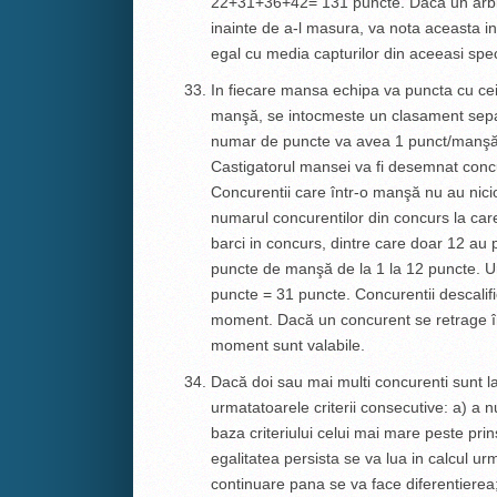
22+31+36+42= 131 puncte. Daca un arbit
inainte de a-l masura, va nota aceasta in 
egal cu media capturilor din aceeasi speci
In fiecare mansa echipa va puncta cu cei
manşă, se intocmeste un clasament separ
numar de puncte va avea 1 punct/manşă, 
Castigatorul mansei va fi desemnat conc
Concurentii care într-o manşă nu au nic
numarul concurentilor din concurs la ca
barci in concurs, dintre care doar 12 au 
puncte de manşă de la 1 la 12 puncte. U
puncte = 31 puncte. Concurentii descalific
moment. Dacă un concurent se retrage în
moment sunt valabile.
Dacă doi sau mai multi concurenti sunt la
urmatatoarele criterii consecutive: a) a 
baza criteriului celui mai mare peste prin
egalitatea persista se va lua in calcul ur
continuare pana se va face diferentierea