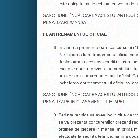
este obligata sa fie echipat cu vesta de s
SANCTIUNE: ÎNCĂLCAREA ACESTUI ARTICOL
PENALIZARE/MANSA
III. ANTRENAMENTUL OFICIAL
In vinerea premergatoare concursului (18
Participarea la antrenamentul oficial nu e
desfasoara in aceleasi conditii in care 
exceptie doar in privinta momentului int
ora de start a antrenamentului oficial. Co
incheierea antrenamentului oficial sa ias
SANCTIUNE: ÎNCĂLCAREA ACESTUI ARTICOL
PENALIZARE IN CLASAMENTUL ETAPEI.
Sedinta tehnica va avea loc in ziua de vi
se va prezenta concurentilor prezenti reg
ordinea de plecare in manse. In prima man
efectuate la sedinta tehnica, iar in a do