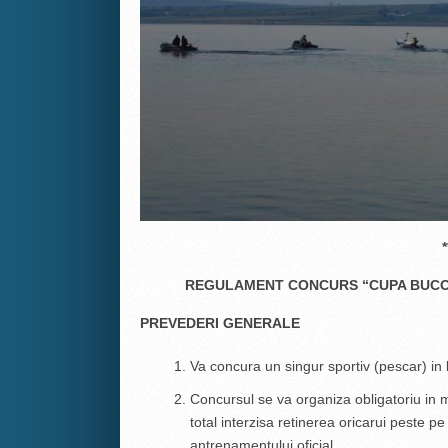
*
REGULAMENT CONCURS “CUPA BUCOVINE
PREVEDERI GENERALE
Va concura un singur sportiv (pescar) in
Concursul se va organiza obligatoriu in 
total interzisa retinerea oricarui peste p
antrenamentului oficial.