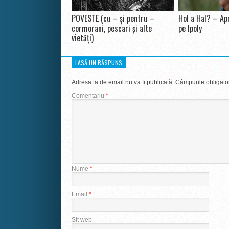
POVESTE (cu – și pentru –
Hol a Hal? – Apr
cormorani, pescari și alte
pe Ipoly
vietăți)
LASĂ UN RĂSPUNS
Adresa ta de email nu va fi publicată.
Câmpurile obligato
Comentariu
*
Nume
*
Email
*
Sit web