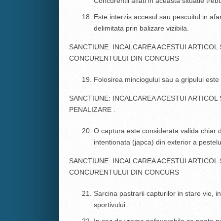
Concurentii aflati in aceasta situatie treb
Este interzis accesul sau pescuitul in af
delimitata prin balizare vizibila.
SANCTIUNE: INCALCAREA ACESTUI ARTICOL
CONCURENTULUI DIN CONCURS
Folosirea minciogului sau a gripului este 
SANCTIUNE: INCALCAREA ACESTUI ARTICOL
PENALIZARE .
O captura este considerata valida chiar da
intentionata (japca) din exterior a pestelui
SANCTIUNE: INCALCAREA ACESTUI ARTICOL
CONCURENTULUI DIN CONCURS
Sarcina pastrarii capturilor in stare vie,
sportivului.
In caz de vreme nefavorabila ce poate pune