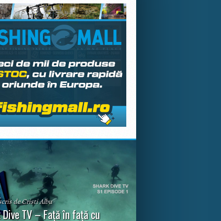
scris de Cristi Albu
 Dive TV – Față în față cu