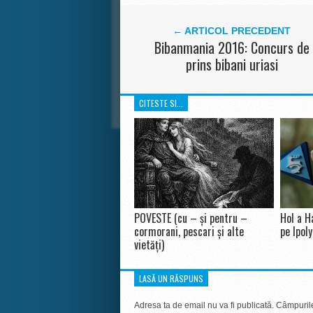
← ARTICOL PRECEDENT
Bibanmania 2016: Concurs de
prins bibani uriasi
CITESTE SI...
POVESTE (cu – și pentru –
Hol a H
cormorani, pescari și alte
pe Ipoly
vietăți)
LASĂ UN RĂSPUNS
Adresa ta de email nu va fi publicată.
Câmpurile