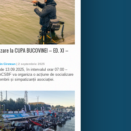
izare la CUPA BUCOVINEI – ED. XI –
in Cirstean
| 2 septembrie 2025
 de 13.09.2025, în intervalul orar 07:00 –
ACSBF va organiza o acțiune de socializare
mbrii și simpatizanții asociației.