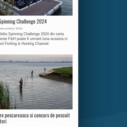
Spinning Challenge 2024
 decembrie 2024
Delta Spinning Challenge 2024 din seria
nte F&H poate fi urmarit luna aceasta in
ul Fishing & Hunting Channel.
ire pescareasca si concurs de pescuit
tori