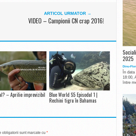
ARTICOL URMATOR →
VIDEO – Campionii CN crap 2016!
Social
2025
Dinu-Flor
În data
18:00, 
între me
al? – Aprilie imprevizibil
Blue World S5 Episodul 1 |
Rechini tigru în Bahamas
 obligatorii sunt marcate cu
*