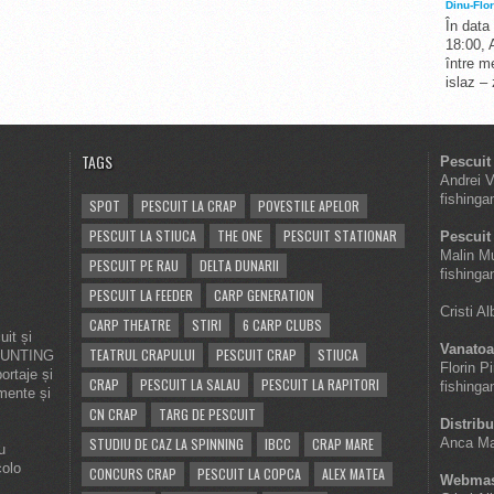
Dinu-Flor
În data
18:00, 
între me
islaz –
TAGS
Pescuit
Andrei 
fishinga
SPOT
PESCUIT LA CRAP
POVESTILE APELOR
PESCUIT LA STIUCA
THE ONE
PESCUIT STATIONAR
Pescuit 
Malin M
PESCUIT PE RAU
DELTA DUNARII
fishinga
PESCUIT LA FEEDER
CARP GENERATION
Cristi A
CARP THEATRE
STIRI
6 CARP CLUBS
it și
Vanatoa
TEATRUL CRAPULUI
PESCUIT CRAP
STIUCA
 HUNTING
Florin P
ortaje și
CRAP
PESCUIT LA SALAU
PESCUIT LA RAPITORI
fishinga
imente și
CN CRAP
TARG DE PESCUIT
Distribu
STUDIU DE CAZ LA SPINNING
IBCC
CRAP MARE
Anca Ma
u
colo
CONCURS CRAP
PESCUIT LA COPCA
ALEX MATEA
Webmas