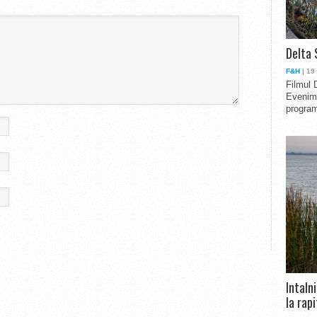
Delta 
F&H
| 19
Filmul 
Evenime
program
Intaln
la rapi