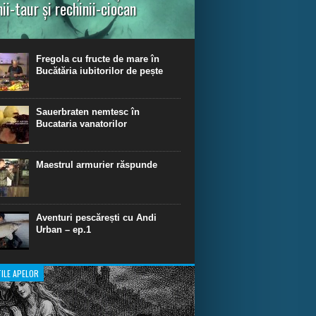
nii-taur și rechinii-ciocan
ul episod din Shark Dive TV, telespectatorii
nca o primă privire asupra unor experiențe
dinare de scufundare cu rechini.
Fregola cu fructe de mare în
Bucătăria iubitorilor de pește
Sauerbraten nemtesc în
Bucataria vanatorilor
Maestrul armurier răspunde
Aventuri pescărești cu Andi
Urban – ep.1
ILE APELOR