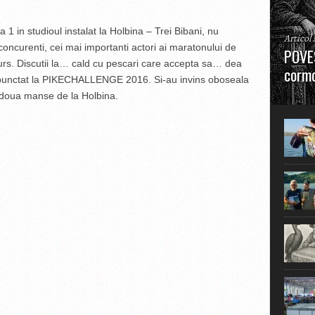
 1 in studioul instalat la Holbina – Trei Bibani, nu
Articol
 concurenti, cei mai importanti actori ai maratonului de
POVES
urs. Discutii la… cald cu pescari care accepta sa… dea
cormo
au punctat la PIKECHALLENGE 2016. Si-au invins oboseala
e doua manse de la Holbina.
”La urm
în mare