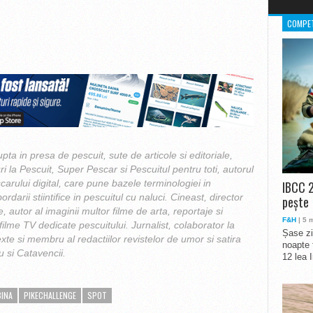
COMPET
upta in presa de pescuit, sute de articole si editoriale,
ri la Pescuit, Super Pescar si Pescuitul pentru toti, autorul
carului digital, care pune bazele terminologiei in
IBCC 2
ordarii stiintifice in pescuitul cu naluci. Cineast, director
pește
e, autor al imaginii multor filme de arta, reportaje si
F&H
| 5 
ilme TV dedicate pescuitului. Jurnalist, colaborator la
Șase zi
exte si membru al redactiilor revistelor de umor si satira
noapte 
 si Catavencii.
12 lea 
BINA
PIKECHALLENGE
SPOT