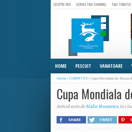
DESPRE NOI
SERIILE F&H CHANNEL
F&H TEMATIC
HOME
PESCUIT
VANATOARE
Home
/
COMPETITII
/
Cupa Mondiala de Stiuca 
Cupa Mondiala d
Articol scris de
Malin Musatescu
in 1 iu
SHARE
TWEET