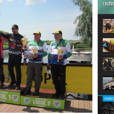
rechi
În prim
pot aru
extraor
POVEST