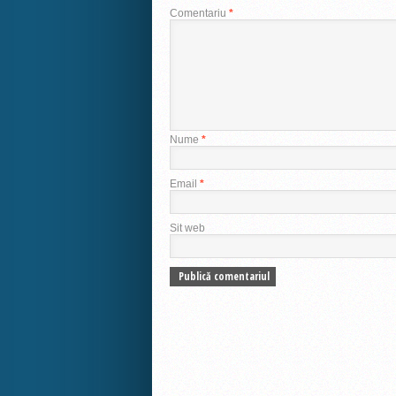
Comentariu
*
Nume
*
Email
*
Sit web