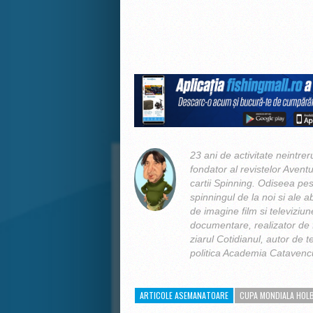
23 ani de activitate neintrer
fondator al revistelor Aventu
cartii Spinning. Odiseea pes
spinningul de la noi si ale ab
de imagine film si televiziun
documentare, realizator de f
ziarul Cotidianul, autor de t
politica Academia Catavencu
ARTICOLE ASEMANATOARE
CUPA MONDIALA HOL