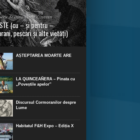
 scris de Dinu-Florin Cirstean
TE (cu – și pentru –
rani, pescari și alte vietăți)
a urmei, cred că legendele și miturile sunt
 parte făcute din „adevăr”.“ R. R. Tolkien.
AȘTEPTAREA MOARTE ARE
LA QUINCEAÑERA – Pinata cu
„Poveștile apelor‟
Discursul Cormoranilor despre
Lume
Habitatul F&H Expo – Ediția X