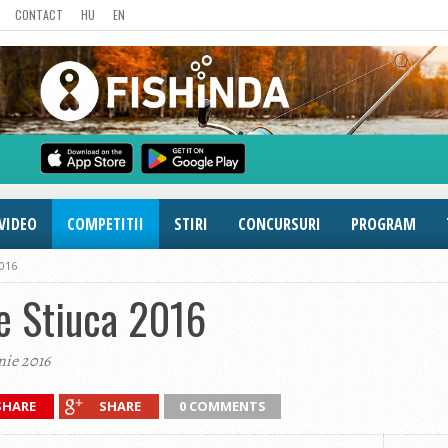
CONTACT
HU
EN
VIDEO
COMPETITII
STIRI
CONCURSURI
PROGRAM
2016
e Stiuca 2016
nie 2016
SHARE
SHARE
0 COMMENTS