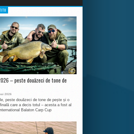
ITII
026 – peste douăzeci de tone de
mai 2026
le, peste douăzeci de tone de pește și o
finală care a decis totul – acesta a fost al
International Balaton Carp Cup