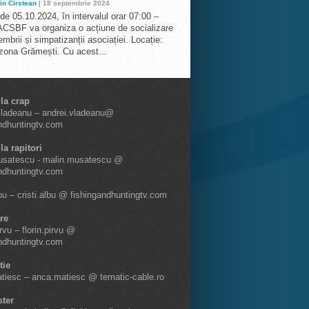
in Cirstean
| 18 septembrie 2024
 de 05.10.2024, în intervalul orar 07:00 –
ACSBF va organiza o acțiune de socializare
mbrii și simpatizanții asociației. Locație:
 zona Grămești. Cu acest...
 la crap
Vladeanu – andrei.vladeanu@
ndhuntingtv.com
la rapitori
usatescu - malin.musatescu @
ndhuntingtv.com
lbu – cristi.albu @ fishingandhuntingtv.com
re
irvu – florin.pirvu @
ndhuntingtv.com
tie
tiesc – anca.matiesc @ tematic-cable.ro
ter