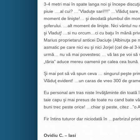
3-4 metri mai în spate langa noi şi începe discuţi
piuie ….al cui? …”Vladuţe sari!!!!” …Vlăduţ sar
moment de linişte!… şi deodată plumbul din montu
şoferului. …alt moment de linişte. Nici vântul n
şi Vladuţ! …si nu orcum…ci cu baţu în mână pr
Marius proprietarul anticei Daciuţe (Albinuţa pe 
asmatic pe care nici eu şi nici Jorjel (cel de-al 
urmă… nu vă mai povestesc … vă las pe voi să vă
„tăria” aduce mereu oamenii pe calea cea bună.
Şi mai pot să vă spun ceva … singurul peşte prin
Vlăduţ evident! …un caras de vreo 300 de grame
Eu personal am tras niste învăţăminte din toată 
taie capu şi mai presus de toate nu cand bate vân
buni trec peste orice! …chiar şi peste, citez ..”o A
Fir întins tuturor dar niciodată în …parbrizul priet
Ovidiu C. – Iasi