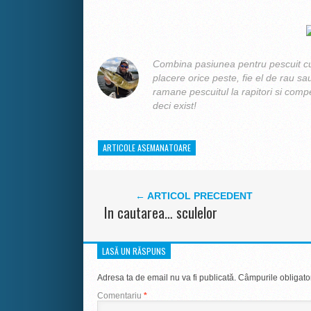
Combina pasiunea pentru pescuit cu
placere orice peste, fie el de rau sa
ramane pescuitul la rapitori si compe
deci exist!
ARTICOLE ASEMANATOARE
← ARTICOL PRECEDENT
In cautarea… sculelor
LASĂ UN RĂSPUNS
Adresa ta de email nu va fi publicată.
Câmpurile obligato
Comentariu
*