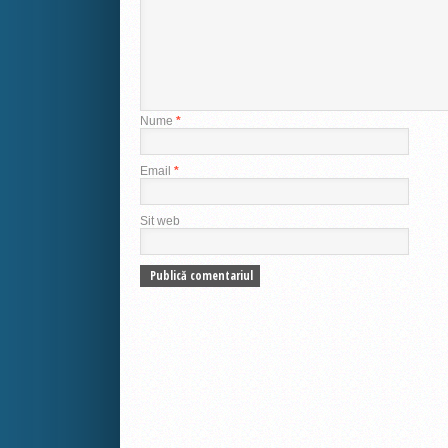
Nume
*
Email
*
Sit web