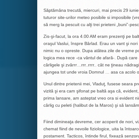
Săptămâna trecută, miercuri, mai precis 29 iunie,
tuturor site-urilor meteo posibile si imposibile 
să merg la pescuit cu alţi trei prieteni „buni”-pes
Zis-şi-facut, la ora 4.00 AM eram prezenţi pe ba
oraşul Vaslui, înspre Bârlad. Erau un vant şi nori
nimic nu o opreste. Dupa atâtea zile de vreme po
logica mea rece -ca vântul de afară-. După care 
cârligele şi zvârrr…rrr..rrrr.. cât ne ţineau nădr
ajungea tot unde vroia Domnul … asa ca acolo 
Unul dintre prietenii mei, Vladuţ, fusese seara pr
vizită şi era cam şifonat pe baltă aşa că, evident,
prima lansare, am asteptat vreo ora si evident 
cârlig cu peleti (halibut de la Maros) şi să lansă
Fiind dimineaţa devreme, cer acoperit de nori, vi
chemat fiind de nevoile fiziologice, uita la întoa
postament. Tacticos, întinde firul, fixează senzor