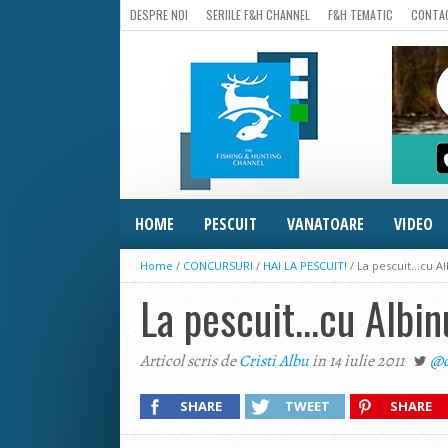
DESPRE NOI
SERIILE F&H CHANNEL
F&H TEMATIC
CONTA
HOME
PESCUIT
VANATOARE
VIDEO
Home
/
CONCURSURI
/
HAI LA PESCUIT!
/
La pescuit…cu Alb
La pescuit…cu Albinu
Articol scris de
Cristi Albu
in 14 iulie 2011
@c
SHARE
TWEET
SHARE