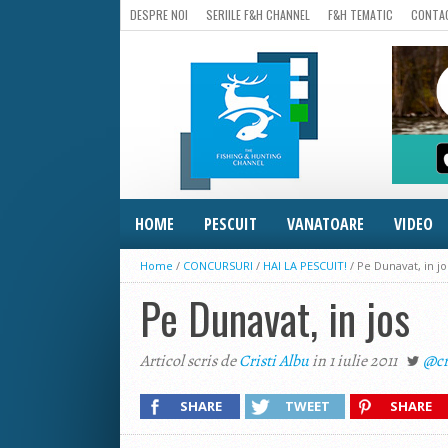
DESPRE NOI
SERIILE F&H CHANNEL
F&H TEMATIC
CONTA
HOME
PESCUIT
VANATOARE
VIDEO
Home
/
CONCURSURI
/
HAI LA PESCUIT!
/
Pe Dunavat, in jo
Pe Dunavat, in jos
Articol scris de
Cristi Albu
in 1 iulie 2011
@cr
SHARE
TWEET
SHARE