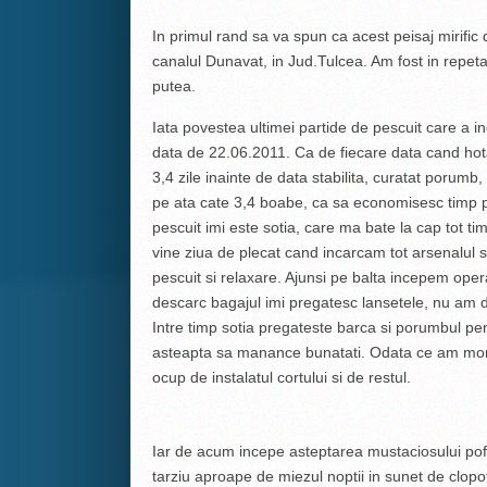
In primul rand sa va spun ca acest peisaj mirific
canalul Dunavat, in Jud.Tulcea. Am fost in repetat
putea.
Iata povestea ultimei partide de pescuit care a i
data de 22.06.2011. Ca de fiecare data cand hota
3,4 zile inainte de data stabilita, curatat porumb
pe ata cate 3,4 boabe, ca sa economisesc timp p
pescuit imi este sotia, care ma bate la cap tot timp
vine ziua de plecat cand incarcam tot arsenalul si
pescuit si relaxare. Ajunsi pe balta incepem ope
descarc bagajul imi pregatesc lansetele, nu am d
Intre timp sotia pregateste barca si porumbul pen
asteapta sa manance bunatati. Odata ce am momit
ocup de instalatul cortului si de restul.
Iar de acum incepe asteptarea mustaciosului pof
tarziu aproape de miezul noptii in sunet de clop