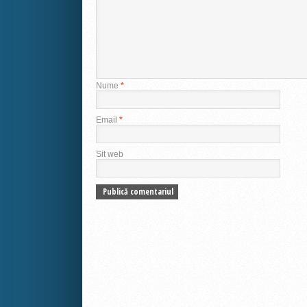
Nume
*
Email
*
Sit web