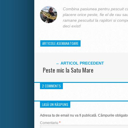
Combina pasiunea pentru pescuit cu
placere orice peste, fie el de rau sa
ramane pescuitul la rapitori si compe
deci exist!
ARTICOLE ASEMANATOARE
← ARTICOL PRECEDENT
Peste mic la Satu Mare
2 COMMENTS
LASĂ UN RĂSPUNS
Adresa ta de email nu va fi publicată.
Câmpurile obligato
Comentariu
*