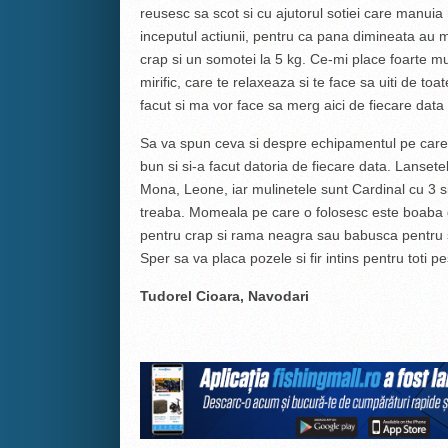
reusesc sa scot si cu ajutorul sotiei care manuia
inceputul actiunii, pentru ca pana dimineata au 
crap si un somotei la 5 kg. Ce-mi place foarte mu
mirific, care te relaxeaza si te face sa uiti de toa
facut si ma vor face sa merg aici de fiecare data
Sa va spun ceva si despre echipamentul pe care i
bun si si-a facut datoria de fiecare data. Lansete
Mona, Leone, iar mulinetele sunt Cardinal cu 3 si 
treaba. Momeala pe care o folosesc este boaba 
pentru crap si rama neagra sau babusca pentru
Sper sa va placa pozele si fir intins pentru toti pe
Tudorel Cioara, Navodari