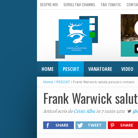
DESPRE NOI
SERIILE F&H CHANNEL
F&H TEMATIC
CONTA
HOME
PESCUIT
VANATOARE
VIDEO
Home
/
PESCUIT
/
Frank Warwick saluta pescarii romani
Frank Warwick salut
Articol scris de
Cristi Albu
in 7 iunie 2011
@c
SHARE
TWEET
SHARE