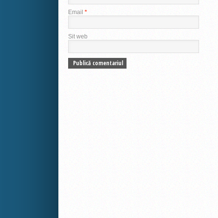
Email
*
Sit web