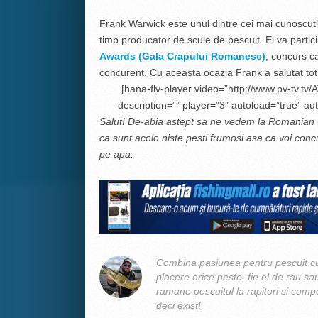
Frank Warwick este unul dintre cei mai cunoscut
timp producator de scule de pescuit. El va partici
Awards (Gala Crapului Romanesc)
, concurs c
concurent. Cu aceasta ocazia Frank a salutat toti 
[hana-flv-player video=”http://www.pv-tv.tv/
description=”” player=”3″ autoload=”true” aut
Salut! De-abia astept sa ne vedem la Romanian C
ca sunt acolo niste pesti frumosi asa ca voi concu
pe apa.
Combina pasiunea pentru pescuit cu
placere orice peste, fie el de rau sa
ramane pescuitul la rapitori si compe
deci exist!