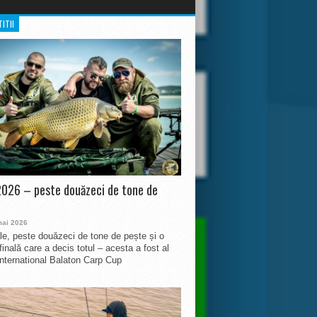
ITII
026 – peste douăzeci de tone de
mai 2026
le, peste douăzeci de tone de pește și o
finală care a decis totul – acesta a fost al
International Balaton Carp Cup