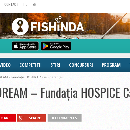
CONTACT
HU
EN
VIDEO
COMPETITII
STIRI
CONCURSURI
PROGRAM
REAM – Fundația HOSPICE Casa Speranței
DREAM – Fundația HOSPICE Ca
SHARE
SHARE
0 COMMENTS