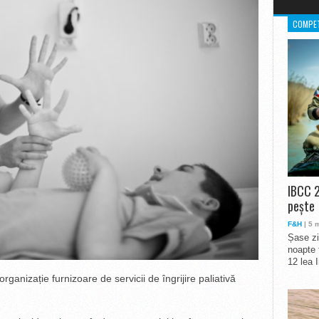
COMPET
IBCC 2
pește
F&H
| 5 
Șase zi
noapte 
12 lea 
rganizație furnizoare de servicii de îngrijire paliativă