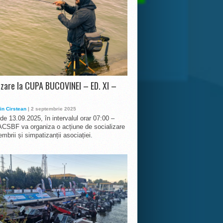
izare la CUPA BUCOVINEI – ED. XI –
in Cirstean
| 2 septembrie 2025
 de 13.09.2025, în intervalul orar 07:00 –
ACSBF va organiza o acțiune de socializare
mbrii și simpatizanții asociației.