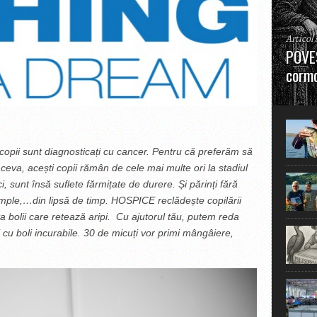
Articol
POVES
cormo
”La urm
în mare
copii sunt diagnosticați cu cancer. Pentru că preferăm să
va, acești copii rămân de cele mai multe ori la stadiul
ci, sunt însă suflete fărmițate de durere. Și părinți fără
simple,…din lipsă de timp. HOSPICE reclădește copilării
ța bolii care retează aripi. Cu ajutorul tău, putem reda
i cu boli incurabile. 30 de micuți vor primi mângâiere,