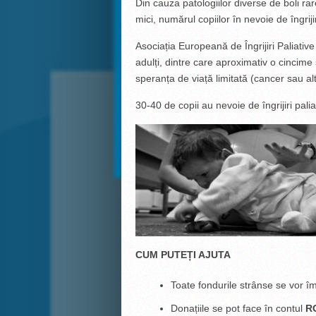
Din cauza patologiilor diverse de boli ra
mici, numărul copiilor în nevoie de îngrijir
Asociația Europeană de Îngrijiri Paliati
adulți, dintre care aproximativ o cincime 
speranța de viață limitată (cancer sau alt
30-40 de copii au nevoie de îngrijiri palia
CUM PUTEȚI AJUTA
Toate fondurile strânse se vor îm
Donațiile se pot face în contul
R