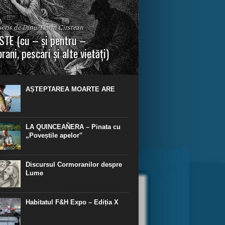
 scris de Dinu-Florin Cirstean
TE (cu – și pentru –
rani, pescari și alte vietăți)
a urmei, cred că legendele și miturile sunt
 parte făcute din „adevăr”.“ R. R. Tolkien.
AȘTEPTAREA MOARTE ARE
LA QUINCEAÑERA – Pinata cu
„Poveștile apelor‟
Discursul Cormoranilor despre
Lume
Habitatul F&H Expo – Ediția X