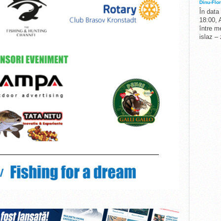
Dinu-Flor
În data
18:00, 
între me
islaz –