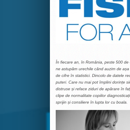
În
fiecare an, în România, peste 500 de 
ne astupăm urechile când auzim de așa ce
de cifre în statistici. Dincolo de datele re
puteri. Care nu mai pot împlini dorințe 
distruse și reface ziduri de apărare în fa
clipe de normalitate copiilor diagnosticaț
sprijin și consiliere în lupta lor cu boala.