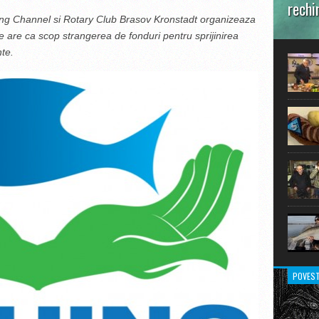
rechi
ing Channel si Rotary Club Brasov Kronstadt organizeaza
În prim
 are ca scop strangerea de fonduri pentru sprijinirea
pot aru
nte.
extraor
POVEST