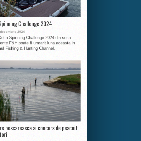
Spinning Challenge 2024
 decembrie 2024
Delta Spinning Challenge 2024 din seria
nte F&H poate fi urmarit luna aceasta in
ul Fishing & Hunting Channel.
ire pescareasca si concurs de pescuit
tori