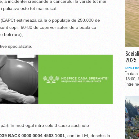
re, a incidenței crescânde a cancerului la vârste tot mai
i paliative este tot mai ridicat.
ve (EAPC) estimează că la o populație de 250.000 de
sunt copii: 60-80 de copii vor suferi de o boală cu
e boli rare),
tive specializate.
Social
2025
Dinu-Flor
În data
18:00, 
între me
părți în mod egal între cele 3 cauze susținute
O39 BACX 0000 0004 4563 1001
, cont in LEI, deschis la