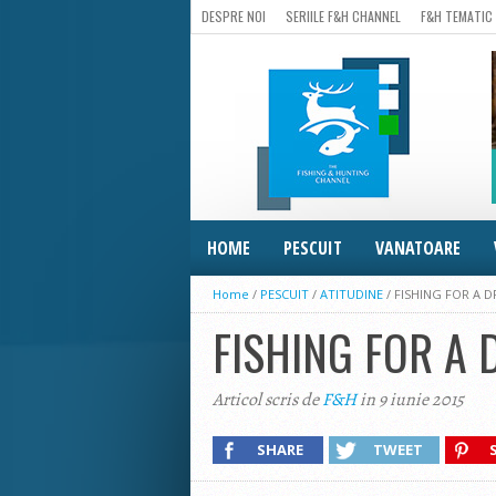
DESPRE NOI
SERIILE F&H CHANNEL
F&H TEMATIC
HOME
PESCUIT
VANATOARE
Home
/
PESCUIT
/
ATITUDINE
/
FISHING FOR A D
FISHING FOR A 
Articol scris de
F&H
in 9 iunie 2015
SHARE
TWEET