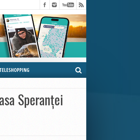
TELESHOPPING
sa Speranței