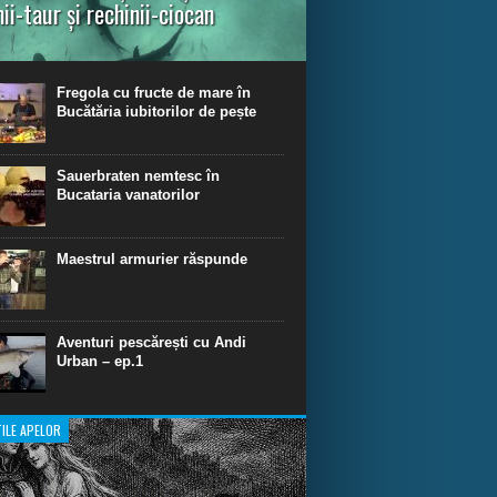
nii-taur și rechinii-ciocan
ul episod din Shark Dive TV, telespectatorii
nca o primă privire asupra unor experiențe
dinare de scufundare cu rechini.
Fregola cu fructe de mare în
Bucătăria iubitorilor de pește
Sauerbraten nemtesc în
Bucataria vanatorilor
Maestrul armurier răspunde
Aventuri pescărești cu Andi
Urban – ep.1
ILE APELOR