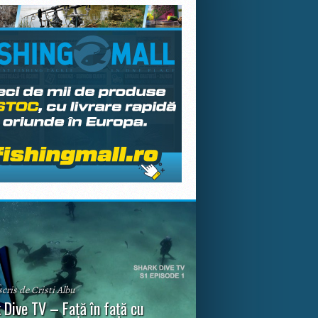
scris de Cristi Albu
 Dive TV – Față în față cu