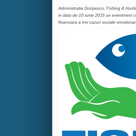
Administratia Doripesco, Fishing & Hunt
in data de 10 iunie 2015 un eveniment ce
financiara a trei cazuri sociale emotiona