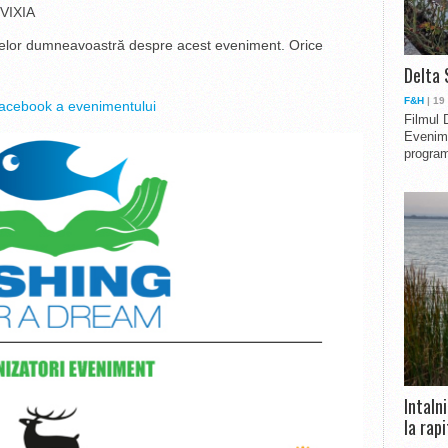
 VIXIA
ințelor dumneavoastră despre acest eveniment. Orice
Delta 
F&H
| 19
acebook a evenimentului
Filmul 
Evenime
program
Intaln
la rapi