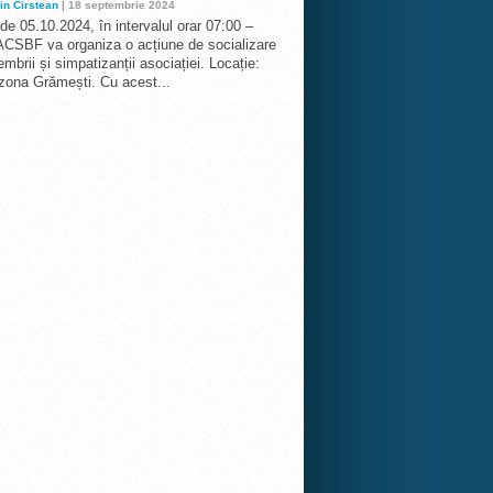
in Cirstean
| 18 septembrie 2024
 de 05.10.2024, în intervalul orar 07:00 –
ACSBF va organiza o acțiune de socializare
mbrii și simpatizanții asociației. Locație:
 zona Grămești. Cu acest...