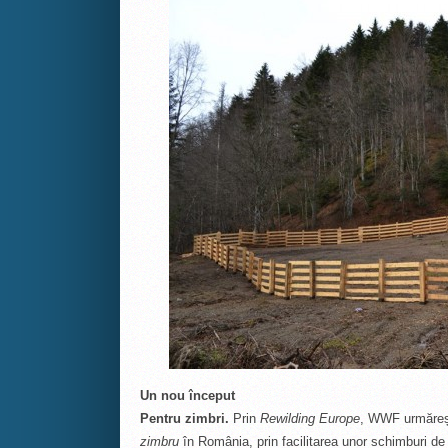
Un nou început
Pentru zimbri.
Prin
Rewilding Europe
, WWF urmărește
zimbru
în România, prin facilitarea unor schimburi de e