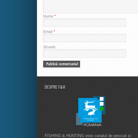
Nume
*
Email
*
Sit web
DESPRE F&H
FISHING & HUNTING este canalul de pescuit și