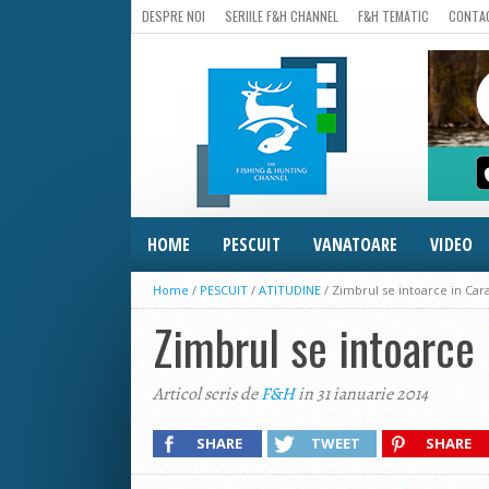
DESPRE NOI
SERIILE F&H CHANNEL
F&H TEMATIC
CONTA
HOME
PESCUIT
VANATOARE
VIDEO
Home
/
PESCUIT
/
ATITUDINE
/
Zimbrul se intoarce in Car
Zimbrul se intoarce 
Articol scris de
F&H
in 31 ianuarie 2014
SHARE
TWEET
SHARE