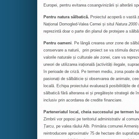
Europei, pentru evitarea cosangvinizării și alterării sp
Pentru natura sălbatică.
Proiectul acoperă o vastă 
Național Domogled-Valea Cernei și situl
Natura 2000 
reprezintă doar o parte din planul de protejare a sălb
Pentru oameni
. Pe lângă crearea unor zone de sălb
conservare a naturii, prin proiect se va stimula dezvo
valorile naturale și culturale ale zonei, care va repre
uneori de utilizarea irațională (activități ilegale, supr
în perioade de criză. Pe termen mediu, zona poate dev
pasionați de sălbăticie și observarea de animale, ce
locală. Echipa proiectului evaluează posibilitățile de
sălbatică fără alterarea ei și pregătește strategii de î
inclusiv prin acordarea de credite financiare.
Parteneriatul local, cheia succesului pe termen l
Zimbrii vor poposi pe teritoriul administrativ al comun
Țarcu
, pe valea râului Alb. Primăria comunei Armeniș,
reintroducere aproximativ 75 de hectare din suprafața