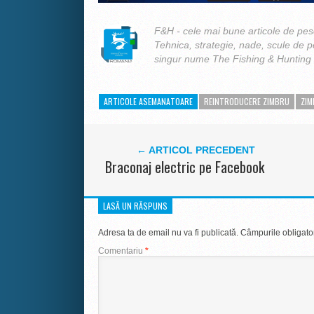
F&H - cele mai bune articole de pesc
Tehnica, strategie, nade, scule de 
singur nume The Fishing & Hunting
ARTICOLE ASEMANATOARE
REINTRODUCERE ZIMBRU
ZIM
← ARTICOL PRECEDENT
Braconaj electric pe Facebook
LASĂ UN RĂSPUNS
Adresa ta de email nu va fi publicată.
Câmpurile obligato
Comentariu
*