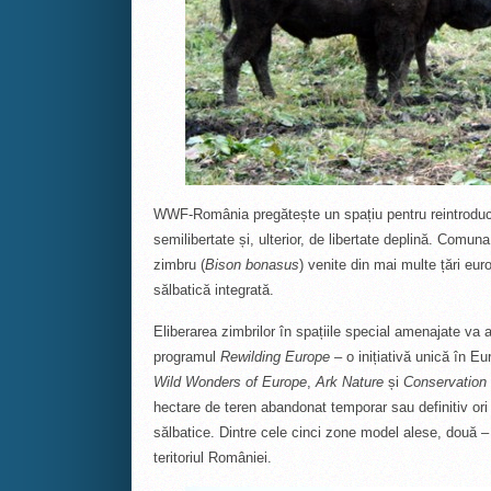
WWF-România pregătește un spațiu pentru reintroduce
semilibertate și, ulterior, de libertate deplină. Com
zimbru (
Bison bonasus
) venite din mai multe țări eu
sălbatică integrată.
Eliberarea zimbrilor în spațiile special amenajate va 
programul
Rewilding Europe
– o inițiativă unică în 
Wild Wonders of Europe
,
Ark Nature
și
Conservation 
hectare de teren abandonat temporar sau definitiv ori p
sălbatice. Dintre cele cinci zone model alese, două – 
teritoriul României.