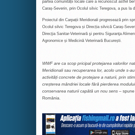
partea comunității locale care a recunoscut astfel bene
Caraș-Severin, prin Ocolul silvic Teregova, a pus la d
Proiectul din Carpații Meridionali progresează prin spri
Ocolul silvic Teregova și Direcția silvică Caraș-Sever
Direcţia Sanitar-Veterinară şi pentru Siguranţa Alimen
Agronomice și Medicină Veterinară București.
WWF are ca scop pricipal protejarea valorilor nat
Meridionali sau recuperarea lor, acolo unde s-au 
activități concrete de protejare a naturii, prin sti
creșterea mândriei locale fără pierderea modului de
conservarea naturii capătă un nou sens –
spune
România.