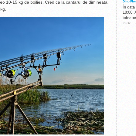
eo 10-15 kg de boilies. Cred ca la cantarul de dimineata
Dinu-Flor
În data
 kg.
18:00, 
între me
islaz –