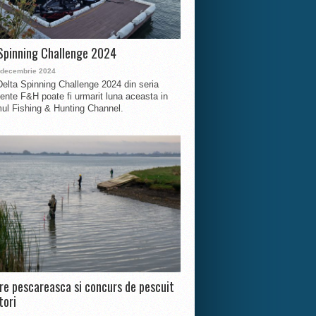
Spinning Challenge 2024
 decembrie 2024
Delta Spinning Challenge 2024 din seria
nte F&H poate fi urmarit luna aceasta in
ul Fishing & Hunting Channel.
ire pescareasca si concurs de pescuit
tori