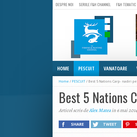
DESPRE NOI
SERIILE F&H CHANNEL
F&H TEMATIC
HOME
PESCUIT
VANATOARE
Home
/
PESCUIT
/
Best 5 Nations Carp- nadiri p
Best 5 Nations C
Articol scris de
Alex Matea
in 6 mai 201
SHARE
TWEET