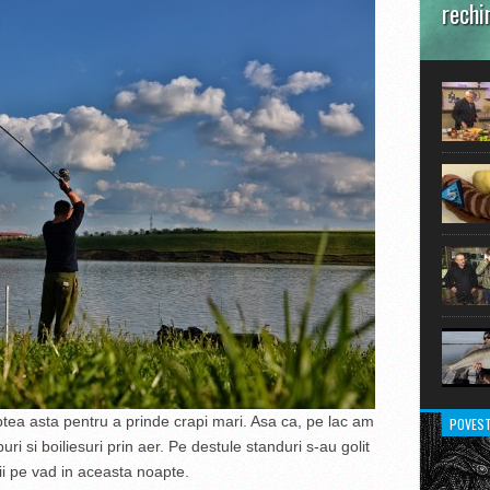
rechi
În prim
pot aru
extraor
tea asta pentru a prinde crapi mari. Asa ca, pe lac am
POVEST
i si boiliesuri prin aer. Pe destule standuri s-au golit
ii pe vad in aceasta noapte.