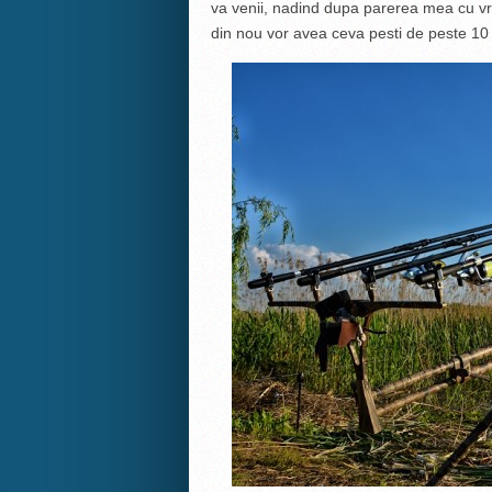
va venii, nadind dupa parerea mea cu vr
din nou vor avea ceva pesti de peste 10