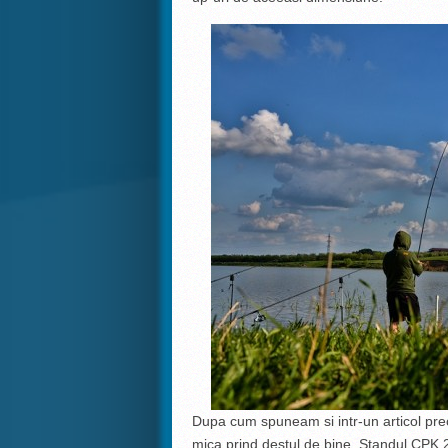
Dupa cum spuneam si intr-un articol prec
mica prind destul de bine. Standul CPK 2,