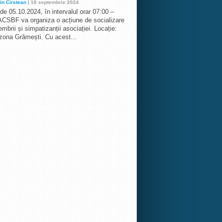
in Cirstean
| 18 septembrie 2024
 de 05.10.2024, în intervalul orar 07:00 –
ACSBF va organiza o acțiune de socializare
mbrii și simpatizanții asociației. Locație:
 zona Grămești. Cu acest...