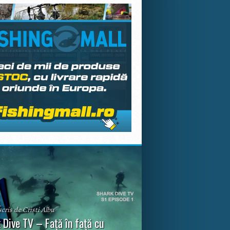
scris de Cristi Albu
 Dive TV – Față în față cu