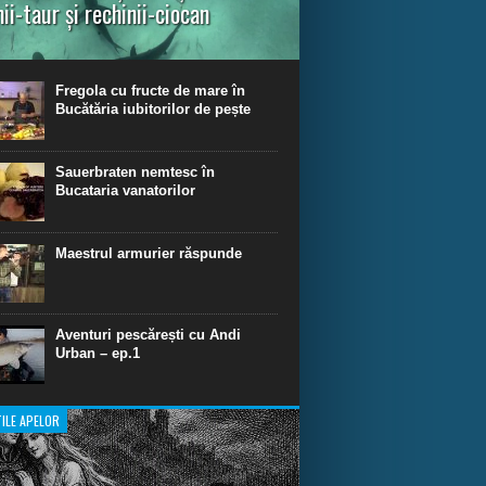
nii-taur și rechinii-ciocan
ul episod din Shark Dive TV, telespectatorii
nca o primă privire asupra unor experiențe
dinare de scufundare cu rechini.
Fregola cu fructe de mare în
Bucătăria iubitorilor de pește
Sauerbraten nemtesc în
Bucataria vanatorilor
Maestrul armurier răspunde
Aventuri pescărești cu Andi
Urban – ep.1
ILE APELOR