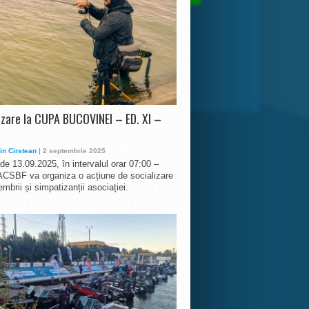
izare la CUPA BUCOVINEI – ED. XI –
in Cirstean
| 2 septembrie 2025
 de 13.09.2025, în intervalul orar 07:00 –
ACSBF va organiza o acțiune de socializare
mbrii și simpatizanții asociației.