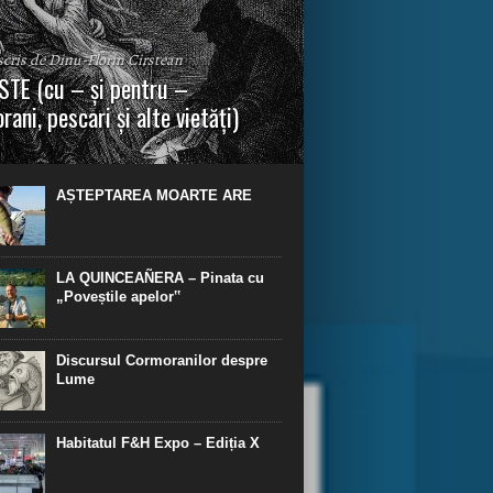
 scris de Dinu-Florin Cirstean
TE (cu – și pentru –
rani, pescari și alte vietăți)
a urmei, cred că legendele și miturile sunt
 parte făcute din „adevăr”.“ R. R. Tolkien.
AȘTEPTAREA MOARTE ARE
LA QUINCEAÑERA – Pinata cu
„Poveștile apelor‟
Discursul Cormoranilor despre
Lume
Habitatul F&H Expo – Ediția X