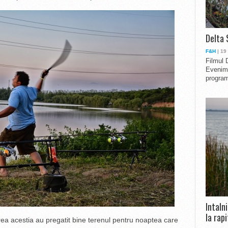
Delta 
F&H
| 19
Filmul 
Evenime
program
Intaln
la rapi
grea acestia au pregatit bine terenul pentru noaptea care