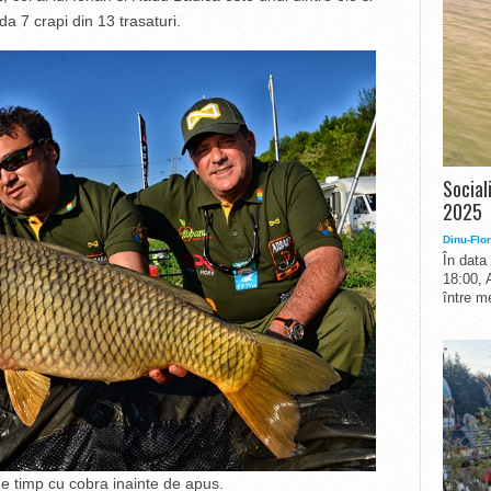
da 7 crapi din 13 trasaturi.
Social
2025
Dinu-Flor
În data
18:00, 
între me
de timp cu cobra inainte de apus.