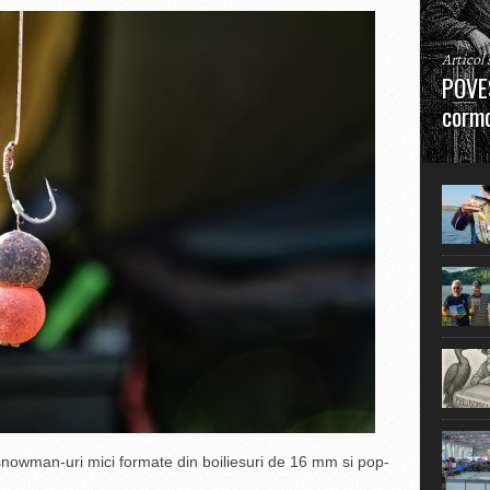
Articol
POVES
cormo
”La urm
în mare
nowman-uri mici formate din boiliesuri de 16 mm si pop-