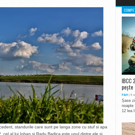
COMPET
IBCC 2
pește
F&H
| 5 
Șase zi
noapte 
12 lea 
edent, standurile care sunt pe langa zone cu stuf si apa
 cel al lui Iohan si Radu Badica este unul dintre ele si