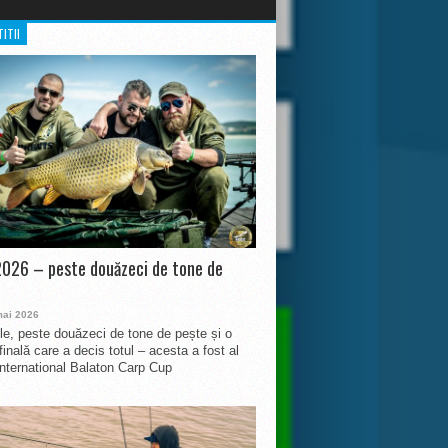
ITII
026 – peste douăzeci de tone de
mai 2026
le, peste douăzeci de tone de pește și o
finală care a decis totul – acesta a fost al
International Balaton Carp Cup