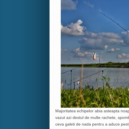
Majoritatea echipelor abia asteapta noap
vazut azi destul de multe rachete, spombur
ceva galeti de nada pentru a aduce pest