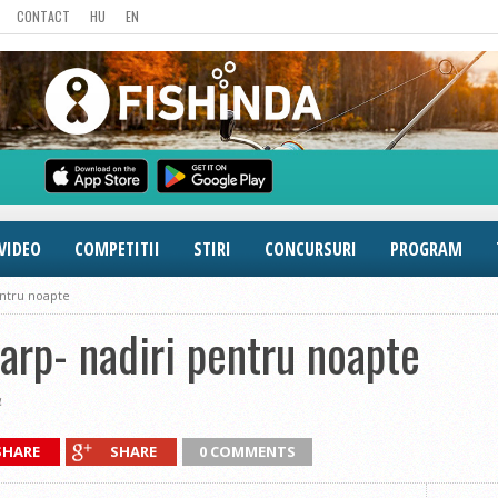
CONTACT
HU
EN
VIDEO
COMPETITII
STIRI
CONCURSURI
PROGRAM
entru noapte
arp- nadiri pentru noapte
4
SHARE
SHARE
0 COMMENTS