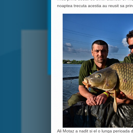
noaptea trecuta acestia au reusit sa prin
Ali Motaz a nadit si el o lunga perioada 