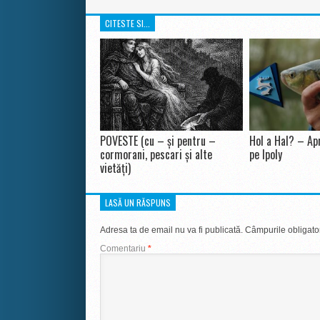
CITESTE SI...
POVESTE (cu – și pentru –
Hol a Hal? – Apr
cormorani, pescari și alte
pe Ipoly
vietăți)
LASĂ UN RĂSPUNS
Adresa ta de email nu va fi publicată.
Câmpurile obligato
Comentariu
*