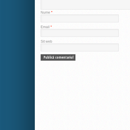
Nume
*
Email
*
Sit web