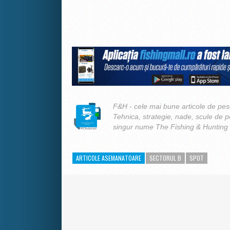
F&H - cele mai bune articole de pesc
Tehnica, strategie, nade, scule de 
singur nume The Fishing & Hunting
ARTICOLE ASEMANATOARE
SECTORUL B
SPOT