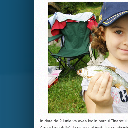
In data de 2 iunie va avea loc in parcul Tineretul
Arrow-LineaEffe”, la care sunt invitati sa particip