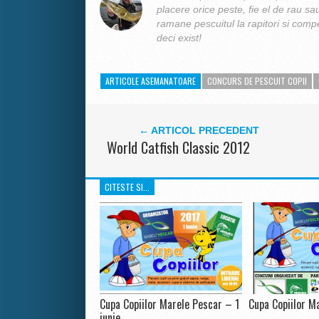
placere orice peste, fie el de rau sa
ramane pescuitul la rapitori si compe
deci exist!
ARTICOLE ASEMANATOARE
CONCURS DE PESCUIT COPII
← ARTICOL PRECEDENT
World Catfish Classic 2012
CITESTE SI...
Cupa Copiilor Marele Pescar – 1
Cupa Copiilor M
iunie