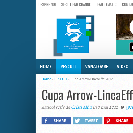
DESPRE NOI
SERIILE F&H CHANNEL
F&H TEMATIC
CONTA
HOME
PESCUIT
VANATOARE
VIDEO
Home
/
PESCUIT
/
Cupa Arrow-LineaEffe 2012
Cupa Arrow-LineaEf
Articol scris de
Cristi Albu
in 7 mai 2012
@cr
SHARE
TWEET
SHARE