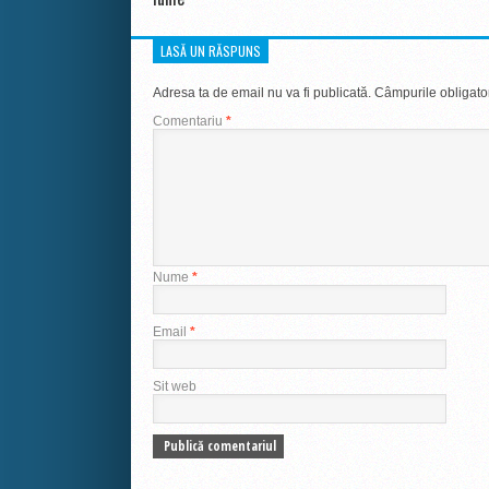
LASĂ UN RĂSPUNS
Adresa ta de email nu va fi publicată.
Câmpurile obligato
Comentariu
*
Nume
*
Email
*
Sit web