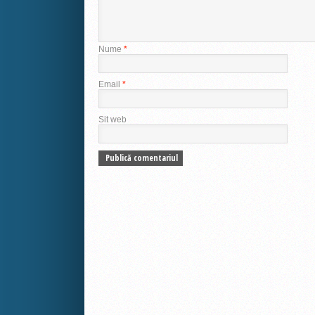
Nume
*
Email
*
Sit web