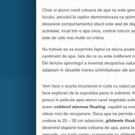
Chiar si atunci cand coloana de apa nu este gen
locului, pecuitul la rapitor demonstreaza ca spin
deoarece comportamentul stiucii este atat de de
activitate, incat intr-o apa mica, contrar tuturor 
este de cele mai multe ori critica.
Nu trebuie sa va surprinda faptul ca stiuca poate
centimetri de apa. Iata de ce nu este indiferent 
Din fericire spinningul a inventat deopotriva nalu
adaptam in situatiile mereu schimbatoare ale pesc
Vom face o scurta incursiune in cutia cu naluci 
face explorari de la suprafata pana in substrat
pescui in pelicula apei atunci cand vegetatia sub
avem
voblerul minnow
floating
, capabil sa evo
viteze mici de recuperare. Daca apa ne permite 
undeva la 25 – 30 cm adancime,
gliderele float
devenind stapane toata coloana de apa, pana la
versatile, vor lupta pentru suprematie cu glidere