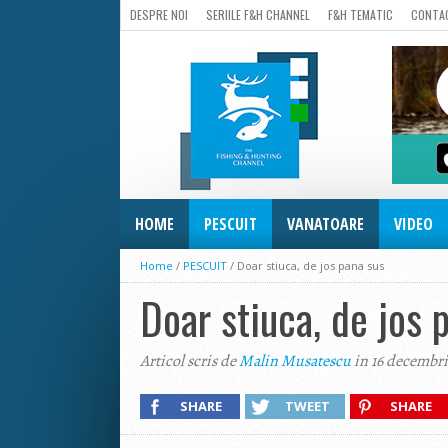
DESPRE NOI
SERIILE F&H CHANNEL
F&H TEMATIC
CONTA
HOME
PESCUIT
VANATOARE
VIDEO
Home
/
PESCUIT
/
Doar stiuca, de jos pana sus
Doar stiuca, de jos 
Articol scris de
Malin Musatescu
in 16 decembri
SHARE
TWEET
SHARE