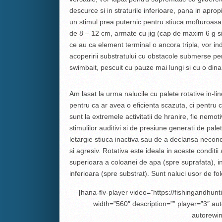
descurce si in straturile inferioare, pana in apro
un stimul prea puternic pentru stiuca mofturoasa
de 8 – 12 cm, armate cu jig (cap de maxim 6 g si 
ce au ca element terminal o ancora tripla, vor ind
acoperirii substratului cu obstacole submerse per
swimbait, pescuit cu pauze mai lungi si cu o din
Am lasat la urma nalucile cu palete rotative in-lin
pentru ca ar avea o eficienta scazuta, ci pentru c
sunt la extremele activitatii de hranire, fie nemot
stimulilor auditivi si de presiune generati de pale
letargie stiuca inactiva sau de a declansa necon
si agresiv. Rotativa este ideala in aceste conditii
superioara a coloanei de apa (spre suprafata), i
inferioara (spre substrat). Sunt naluci usor de fol
[hana-flv-player video=”https://fishingandhunt
width=”560″ description=”” player=”3″ aut
autorewin