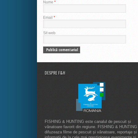
Nume
*
Email
*
Sit web
DESPRE F&H
FISHING & HUNTING este canalul de pescuit și
vânatoare favorit din regiune. FISHING & HUNTING
difuzeaza filme de pescuit și vânatoare, reportaje și
informatii de la cele mai prestigioase evenimente și