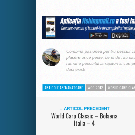
Combina pasiunea pentru pescuit cu
placere orice peste, fie el de rau sa
ramane pescuitul la rapitori si compe
deci exist!
ARTICOLE ASEMANATOARE
WCC 2012
WORLD CARP CLAS
← ARTICOL PRECEDENT
World Carp Classic – Bolsena
Italia – 4