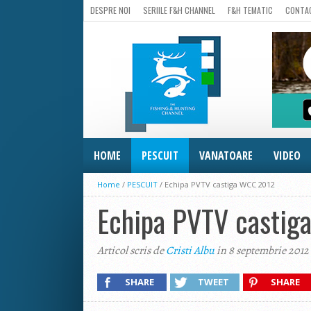
DESPRE NOI
SERIILE F&H CHANNEL
F&H TEMATIC
CONTA
HOME
PESCUIT
VANATOARE
VIDEO
Home
/
PESCUIT
/
Echipa PVTV castiga WCC 2012
Echipa PVTV casti
Articol scris de
Cristi Albu
in 8 septembrie 2012
SHARE
TWEET
SHARE