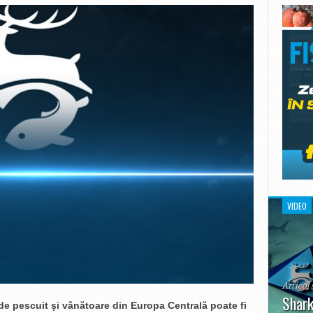
VIDEO
Articol 
Shark
de pescuit şi vânătoare din Europa Central
ă
poate fi