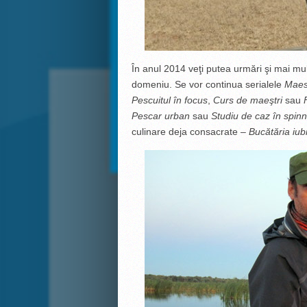
Î
n anul 2014 ve
ţ
i putea urm
ă
ri
ş
i mai mu
domeniu. Se vor continua serialele
Maest
Pescuitul
î
n focus
,
Curs de mae
ş
tri
sau
Pescar urban
sau
Studiu de caz
î
n spinn
culinare deja consacrate –
Buc
ătăria iub