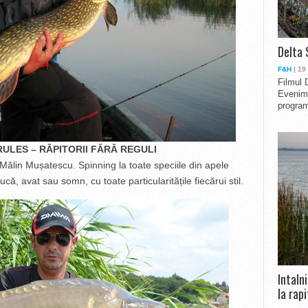
Delta 
F&H
| 19
Filmul 
Evenime
program
ULES – RĂPITORII FĂRĂ REGULI
u Mălin Mușatescu. Spinning la toate speciile din apele
că, avat sau somn, cu toate particularitățile fiecărui stil.
Intaln
la rapi