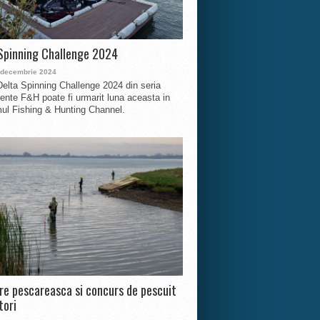
Spinning Challenge 2024
 decembrie 2024
Delta Spinning Challenge 2024 din seria
nte F&H poate fi urmarit luna aceasta in
ul Fishing & Hunting Channel.
ire pescareasca si concurs de pescuit
tori