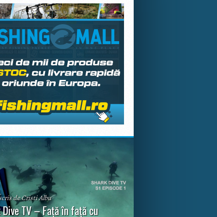
scris de Cristi Albu
 Dive TV – Față în față cu