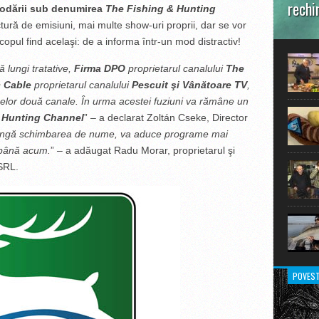
rechi
pod
ă
rii sub denumirea
The Fishing & Hunting
tură de emisiuni, mai multe show-uri proprii, dar se vor
În prim
copul find acelaşi: de a informa într-un mod distractiv!
pot aru
extraor
 lungi tratative,
Firma DPO
proprietarul canalului
The
 Cable
proprietarul canalului
Pescuit
ş
i V
â
n
ă
toare TV
,
celor două canale. În urma acestei fuziuni va r
ă
m
â
ne un
 Hunting Channel
” – a declarat Zoltán Cseke, Director
ng
ă
schimbarea de nume, va aduce programe mai
e până acum.
” – a adăugat Radu Morar, proprietarul şi
 SRL.
POVEST