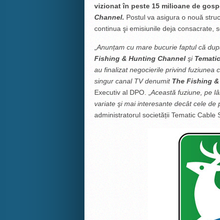
vizionat în peste 15 milioane de gos
Channel.
Postul va asigura o nouă struc
continua şi emisiunile deja consacrate, s
„
Anunțam cu mare bucurie faptul că după
Fishing & Hunting Channel
şi
Tematic
au finalizat negocierile privind fuziunea 
singur canal TV denumit
The Fishing &
Executiv al DPO. „
Această fuziune, pe l
â
variate şi mai interesante decât cele d
administratorul societății Tematic Cable