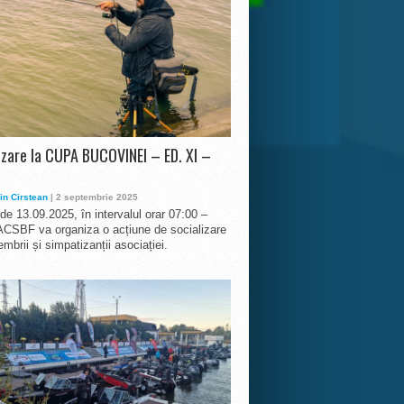
izare la CUPA BUCOVINEI – ED. XI –
in Cirstean
| 2 septembrie 2025
 de 13.09.2025, în intervalul orar 07:00 –
ACSBF va organiza o acțiune de socializare
mbrii și simpatizanții asociației.