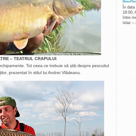
Dinu-Flor
În data
18:00, 
între me
islaz –
TRE – TEATRUL CRAPULUI
, echipamente. Tot ceea ce trebuie să știți despre pescuitul
ților, prezentat în stilul lui Andrei Vlădeanu.