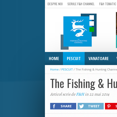
DESPRE NOI
SERIILE F&H CHANNEL
F&H TEMATIC
HOME
PESCUIT
VANATOARE
Home
/
PESCUIT
/
The Fishing & Hunting Chann
The Fishing & H
Articol scris de
F&H
in 22 mai 2014
SHARE
TWEET