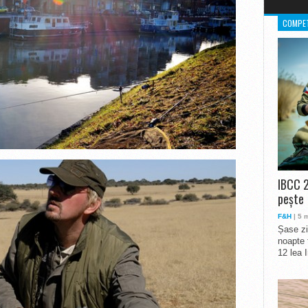
COMPET
IBCC 2
pește
F&H
| 5 
Șase zi
noapte 
12 lea 