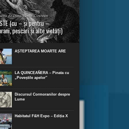
 scris de Dinu-Florin Cirstean
TE (cu – și pentru –
rani, pescari și alte vietăți)
a urmei, cred că legendele și miturile sunt
 parte făcute din „adevăr”.“ R. R. Tolkien.
AȘTEPTAREA MOARTE ARE
LA QUINCEAÑERA – Pinata cu
„Poveștile apelor‟
Discursul Cormoranilor despre
Lume
Habitatul F&H Expo – Ediția X