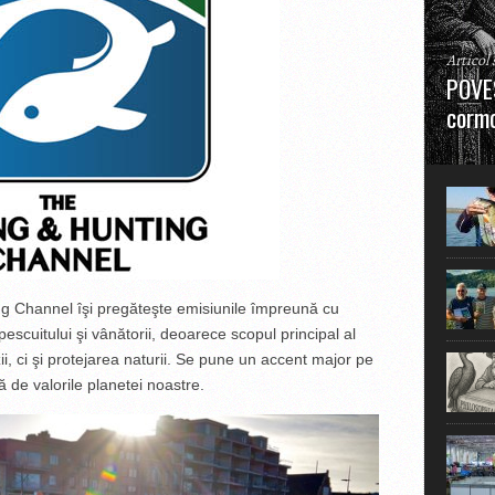
Articol
POVES
cormo
”La urm
în mare
ng Channel îşi pregăteşte emisiunile împreună cu
pescuitului şi vânătorii, deoarece scopul principal al
i, ci şi protejarea naturii. Se pune un accent major pe
ţă de valorile planetei noastre.