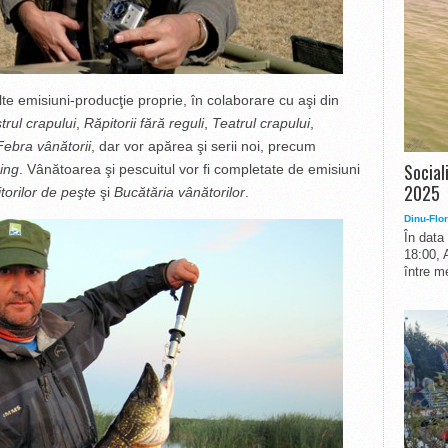
lte emisiuni-produc
ţ
ie proprie,
î
n colaborare cu a
ş
i din
rul crapului
,
R
ă
pitorii f
ă
r
ă
reguli
,
Teatrul crapului
,
Febra v
ână
torii
, dar vor ap
ă
rea
ş
i serii noi, precum
Social
ing
.
Vânătoarea şi pescuitul vor fi completate de emisiuni
2025
itorilor de peşte
şi
Bucătăria v
ânătorilor
.
Dinu-Flor
În data
18:00, 
între me