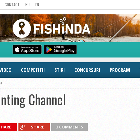
CONTACT
HU
EN
VIDEO
COMPETITII
STIRI
CONCURSURI
PROGRAM
el
unting Channel
SHARE
SHARE
3 COMMENTS