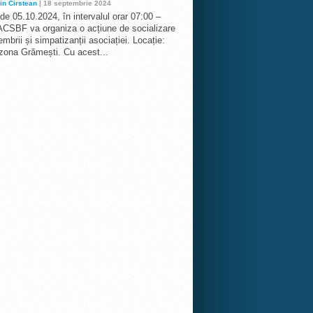
in Cirstean
| 18 septembrie 2024
 de 05.10.2024, în intervalul orar 07:00 –
ACSBF va organiza o acțiune de socializare
mbrii și simpatizanții asociației. Locație:
 zona Grămești. Cu acest...