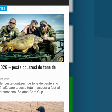
ITII
026 – peste douăzeci de tone de
mai 2026
le, peste douăzeci de tone de pește și o
finală care a decis totul – acesta a fost al
International Balaton Carp Cup