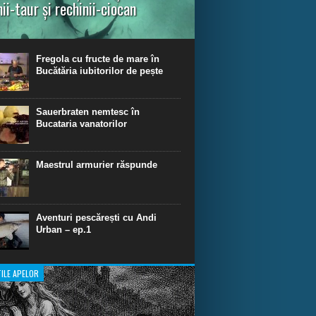
nii-taur și rechinii-ciocan
ul episod din Shark Dive TV, telespectatorii
nca o primă privire asupra unor experiențe
dinare de scufundare cu rechini.
Fregola cu fructe de mare în
Bucătăria iubitorilor de pește
Sauerbraten nemtesc în
Bucataria vanatorilor
Maestrul armurier răspunde
Aventuri pescărești cu Andi
Urban – ep.1
ILE APELOR