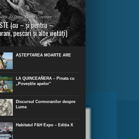
 scris de Dinu-Florin Cirstean
TE (cu – și pentru –
rani, pescari și alte vietăți)
a urmei, cred că legendele și miturile sunt
 parte făcute din „adevăr”.“ R. R. Tolkien.
AȘTEPTAREA MOARTE ARE
LA QUINCEAÑERA – Pinata cu
„Poveștile apelor‟
Discursul Cormoranilor despre
Lume
Habitatul F&H Expo – Ediția X