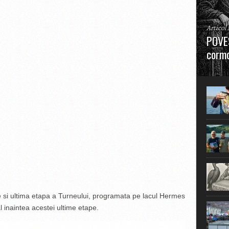
Articol
POVES
cormo
”La urm
în mare
pe si ultima etapa a Turneului, programata pe lacul Hermes
l inaintea acestei ultime etape.