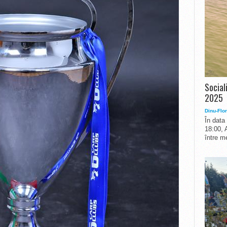
Social
2025
Dinu-Flor
În data
18:00, 
între me