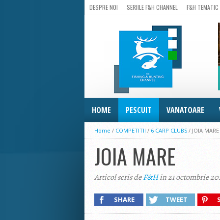
DESPRE NOI
SERIILE F&H CHANNEL
F&H TEMATIC
HOME
PESCUIT
VANATOARE
Home
/
COMPETITII
/
6 CARP CLUBS
/
JOIA MARE
JOIA MARE
Articol scris de
F&H
in 21 octombrie 20
SHARE
TWEET