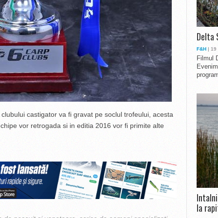
Delta 
F&H
| 19
Filmul 
Evenime
program
lubului castigator va fi gravat pe soclul trofeului, acesta
echipe vor retrogada si in editia 2016 vor fi primite alte
Intaln
la rapi