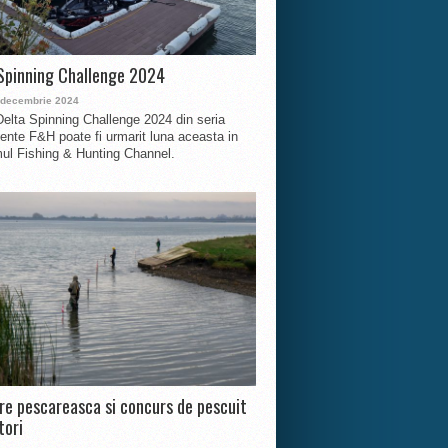
Spinning Challenge 2024
 decembrie 2024
Delta Spinning Challenge 2024 din seria
nte F&H poate fi urmarit luna aceasta in
ul Fishing & Hunting Channel.
ire pescareasca si concurs de pescuit
tori