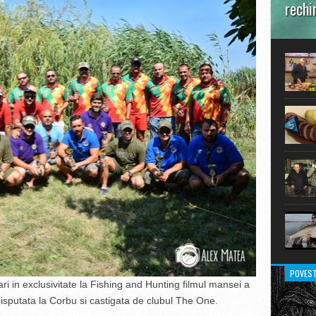
rechi
În prim
pot aru
extraor
POVEST
ri in exclusivitate la Fishing and Hunting filmul mansei a
isputata la Corbu si castigata de clubul The One.