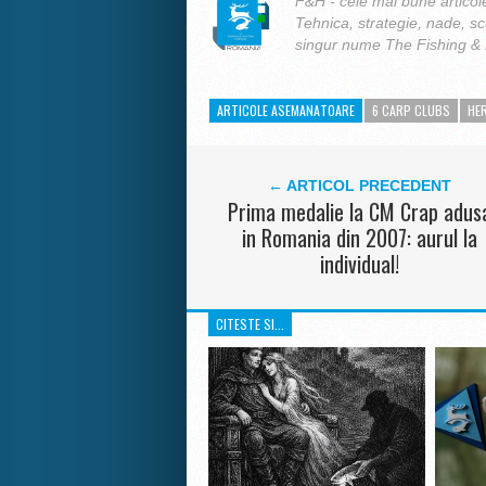
F&H - cele mai bune articole
Tehnica, strategie, nade, s
singur nume The Fishing &
ARTICOLE ASEMANATOARE
6 CARP CLUBS
HE
← ARTICOL PRECEDENT
Prima medalie la CM Crap adus
in Romania din 2007: aurul la
individual!
CITESTE SI...