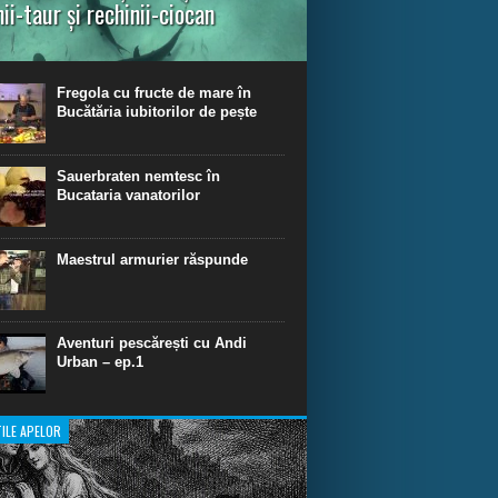
nii-taur și rechinii-ciocan
ul episod din Shark Dive TV, telespectatorii
nca o primă privire asupra unor experiențe
dinare de scufundare cu rechini.
Fregola cu fructe de mare în
Bucătăria iubitorilor de pește
Sauerbraten nemtesc în
Bucataria vanatorilor
Maestrul armurier răspunde
Aventuri pescărești cu Andi
Urban – ep.1
ILE APELOR