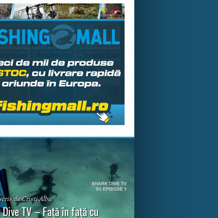
scris de Cristi Albu
 Dive TV – Față în față cu