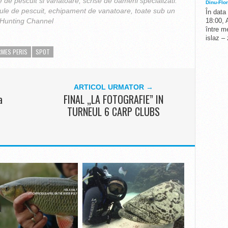
 de pescuit si vanatoare, scrise de oameni specializati.
Dinu-Flor
cule de pescuit, echipament de vanatoare, toate sub un
În data
 Hunting Channel
18:00, 
între me
islaz –
RMES PERIS
SPOT
ARTICOL URMATOR →
a
FINAL „LA FOTOGRAFIE” IN
TURNEUL 6 CARP CLUBS