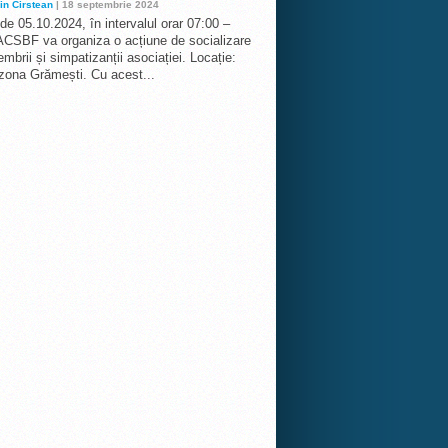
in Cirstean
| 18 septembrie 2024
 de 05.10.2024, în intervalul orar 07:00 –
ACSBF va organiza o acțiune de socializare
mbrii și simpatizanții asociației. Locație:
 zona Grămești. Cu acest...