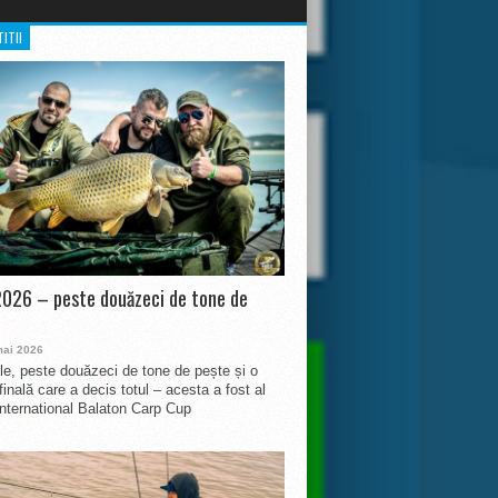
ITII
026 – peste douăzeci de tone de
mai 2026
le, peste douăzeci de tone de pește și o
finală care a decis totul – acesta a fost al
International Balaton Carp Cup