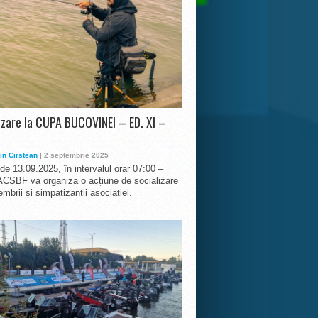
izare la CUPA BUCOVINEI – ED. XI –
in Cirstean
| 2 septembrie 2025
 de 13.09.2025, în intervalul orar 07:00 –
ACSBF va organiza o acțiune de socializare
mbrii și simpatizanții asociației.