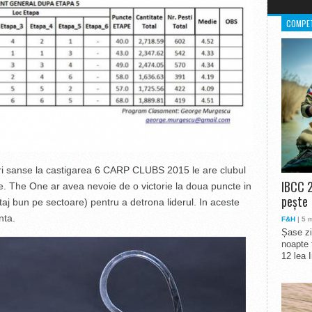
COMPET
mari sanse la castigarea 6 CARP CLUBS 2015 le are clubul
IBCC 2
. The One ar avea nevoie de o victorie la doua puncte in
pește
ctaj bun pe sectoare) pentru a detrona liderul. In aceste
nta.
F&H
| 5 
Șase zi
noapte 
12 lea 