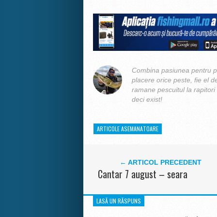
Combina pasiunea pentru pe
placere orice peste, fie el d
ramane pescuitul la rapitori
deci exist!
ARTICOLE ASEMANATOARE
← ARTICOL PRECEDENT
Cantar 7 august – seara
LASĂ UN RĂSPUNS