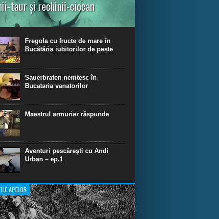
nii-taur și rechinii-ciocan
ul episod din Shark Dive TV, telespectatorii
nca o primă privire asupra unor experiențe
dinare de scufundare cu rechini.
Fregola cu fructe de mare în
Bucătăria iubitorilor de pește
Sauerbraten nemtesc în
Bucataria vanatorilor
Maestrul armurier răspunde
Aventuri pescărești cu Andi
Urban – ep.1
ILE APELOR