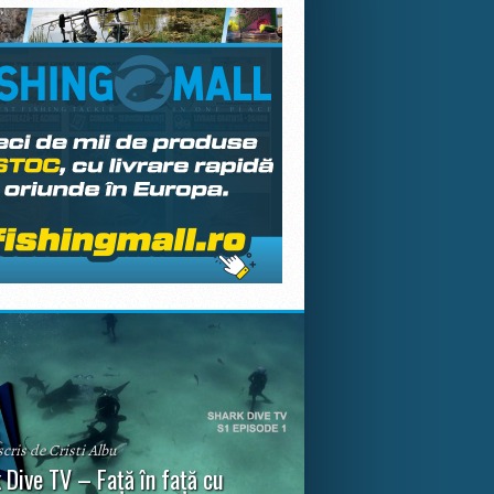
scris de Cristi Albu
 Dive TV – Față în față cu