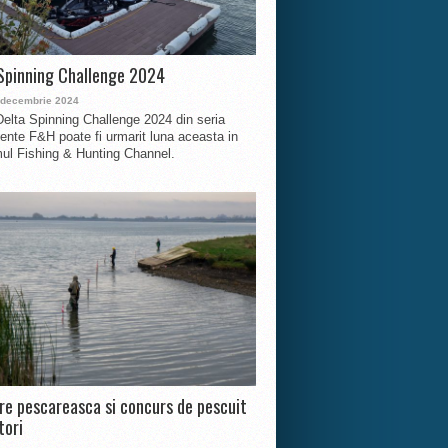
Spinning Challenge 2024
 decembrie 2024
Delta Spinning Challenge 2024 din seria
nte F&H poate fi urmarit luna aceasta in
ul Fishing & Hunting Channel.
ire pescareasca si concurs de pescuit
tori