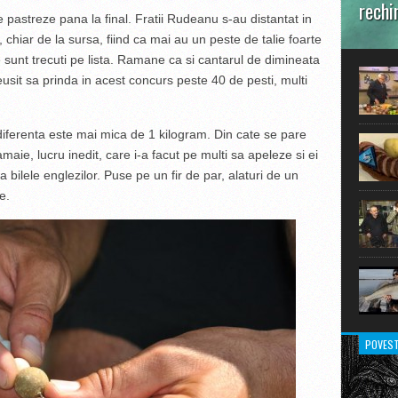
rechi
e pastreze pana la final. Fratii Rudeanu s-au distantat in
, chiar de la sursa, fiind ca mai au un peste de talie foarte
În prim
pot aru
 sunt trecuti pe lista. Ramane ca si cantarul de dimineata
extraor
eusit sa prinda in acest concurs peste 40 de pesti, multi
, diferenta este mai mica de 1 kilogram. Din cate se pare
aie, lucru inedit, care i-a facut pe multi sa apeleze si ei
 bilele englezilor. Puse pe un fir de par, alaturi de un
e.
POVEST