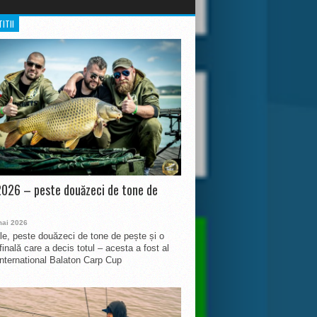
ITII
026 – peste douăzeci de tone de
mai 2026
le, peste douăzeci de tone de pește și o
finală care a decis totul – acesta a fost al
International Balaton Carp Cup