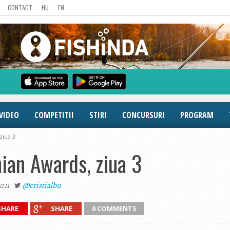
CONTACT
HU
EN
VIDEO
COMPETITII
STIRI
CONCURSURI
PROGRAM
ziua 3
an Awards, ziua 3
011
@cristialbu
SHARE
SHARE
0 COMMENTS