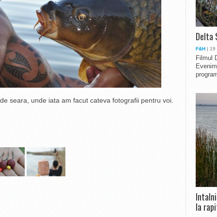
Delta 
F&H
| 19
Filmul 
Evenime
program
ul de seara, unde iata am facut cateva fotografii pentru voi.
Intaln
la rapi