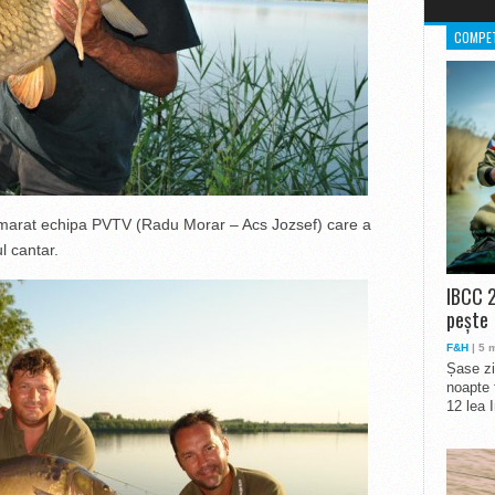
COMPET
numarat echipa PVTV (Radu Morar – Acs Jozsef) care a
l cantar.
IBCC 2
pește
F&H
| 5 
Șase zi
noapte 
12 lea 