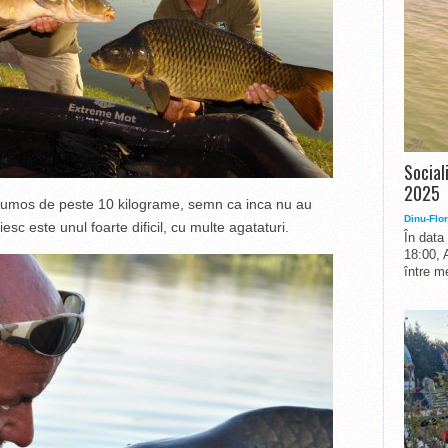
Social
2025
frumos de peste 10 kilograme, semn ca inca nu au
Dinu-Flor
sc este unul foarte dificil, cu multe agataturi.
În data
18:00, 
între me