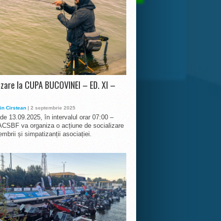
izare la CUPA BUCOVINEI – ED. XI –
in Cirstean
| 2 septembrie 2025
 de 13.09.2025, în intervalul orar 07:00 –
ACSBF va organiza o acțiune de socializare
mbrii și simpatizanții asociației.