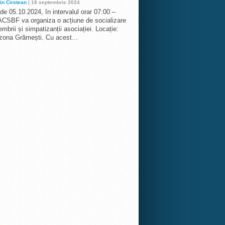
in Cirstean
| 18 septembrie 2024
 de 05.10.2024, în intervalul orar 07:00 –
ACSBF va organiza o acțiune de socializare
mbrii și simpatizanții asociației. Locație:
 zona Grămești. Cu acest...