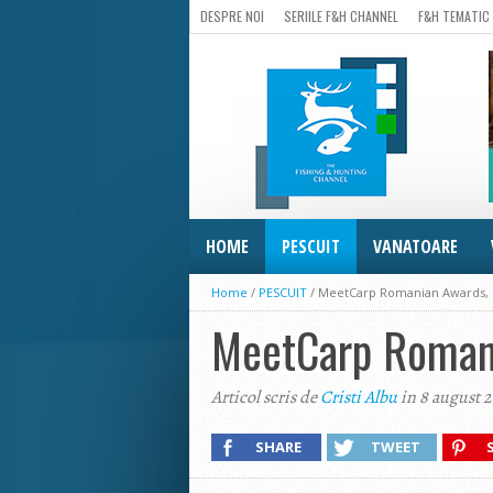
DESPRE NOI
SERIILE F&H CHANNEL
F&H TEMATIC
HOME
PESCUIT
VANATOARE
Home
/
PESCUIT
/
MeetCarp Romanian Awards, 
MeetCarp Romani
Articol scris de
Cristi Albu
in 8 august 2
SHARE
TWEET