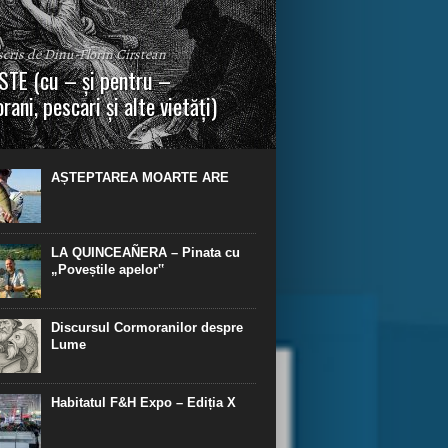
 scris de Dinu-Florin Cirstean
TE (cu – și pentru –
rani, pescari și alte vietăți)
a urmei, cred că legendele și miturile sunt
 parte făcute din „adevăr”.“ R. R. Tolkien.
AȘTEPTAREA MOARTE ARE
LA QUINCEAÑERA – Pinata cu
„Poveștile apelor‟
Discursul Cormoranilor despre
Lume
Habitatul F&H Expo – Ediția X