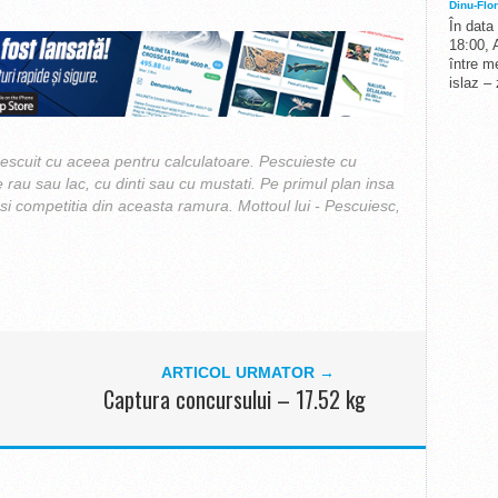
Dinu-Flor
În data
18:00, 
între me
islaz –
scuit cu aceea pentru calculatoare. Pescuieste cu
e rau sau lac, cu dinti sau cu mustati. Pe primul plan insa
 si competitia din aceasta ramura. Mottoul lui - Pescuiesc,
ARTICOL URMATOR →
Captura concursului – 17.52 kg