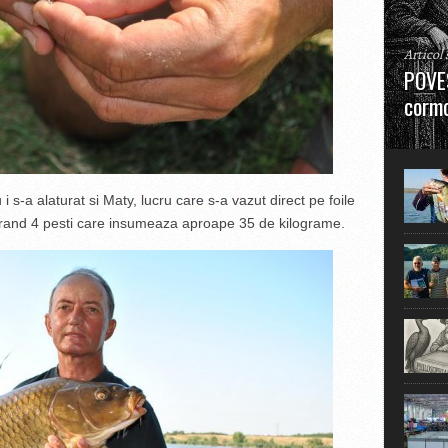
Articol
POVES
cormo
”La urm
în mare
 s-a alaturat si Maty, lucru care s-a vazut direct pe foile
parand 4 pesti care insumeaza aproape 35 de kilograme.