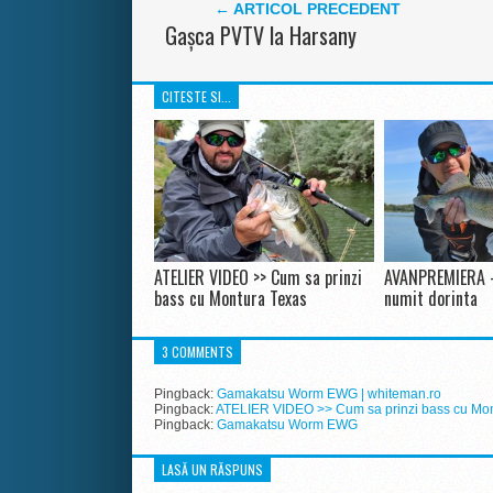
← ARTICOL PRECEDENT
Gașca PVTV la Harsany
CITESTE SI...
ATELIER VIDEO >> Cum sa prinzi
AVANPREMIERA –
bass cu Montura Texas
numit dorinta
3 COMMENTS
Pingback:
Gamakatsu Worm EWG | whiteman.ro
Pingback:
ATELIER VIDEO >> Cum sa prinzi bass cu Mont
Pingback:
Gamakatsu Worm EWG
LASĂ UN RĂSPUNS