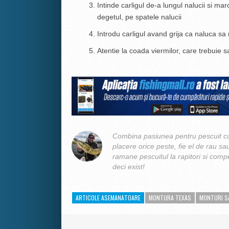
Intinde carligul de-a lungul nalucii si ma
degetul, pe spatele nalucii
Introdu carligul avand grija ca naluca sa
Atentie la coada viermilor, care trebuie sa
Combina pasiunea pentru pescuit cu
placere orice peste, fie el de rau sa
ramane pescuitul la rapitori si compe
deci exist!
ARTICOLE ASEMANATOARE
MONTURA TEXAS
MONTURI S