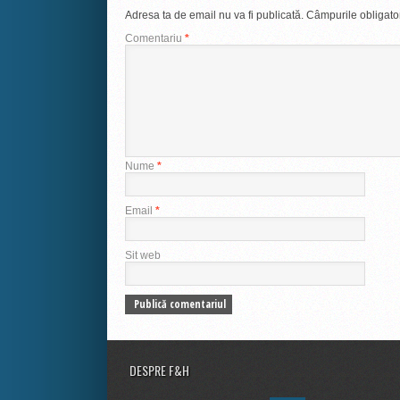
Adresa ta de email nu va fi publicată.
Câmpurile obligato
Comentariu
*
Nume
*
Email
*
Sit web
DESPRE F&H