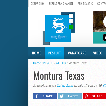
DESPRE NOI
SERIILE F&H CHANNEL
F&H TEMATIC
CONTA
HOME
PESCUIT
VANATOARE
VIDEO
Home
/
PESCUIT
/
ATELIER
/
Montura Texas
Montura Texas
Articol scris de
Cristi Albu
in 26 iulie 2013
@
SHARE
TWEET
SHARE