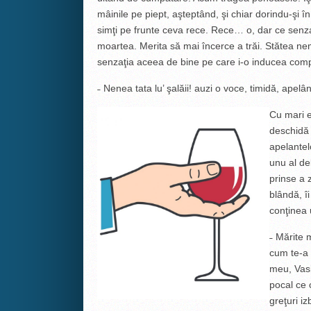
mâinile pe piept, aşteptând, şi chiar dorindu-ş
simţi pe frunte ceva rece. Rece… o, dar ce senza
moartea. Merita să mai încerce a trăi. Stătea ne
senzaţia aceea de bine pe care i-o inducea comp
˗ Nenea tata lu’ şalăii! auzi o voce, timidă, apelâ
Cu mari e
deschidă 
apelantel
unu al de
prinse a 
blândă, î
conţinea 
˗ Mărite 
cum te-a 
meu, Vasil
pocal ce 
greţuri i