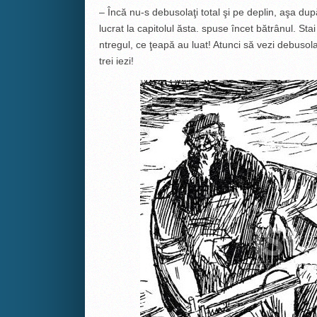
– Încă nu-s debusolaţi total şi pe deplin, aşa dup
lucrat la capitolul ăsta. spuse încet bătrânul. St
ntregul, ce ţeapă au luat! Atunci să vezi debusola
trei iezi!