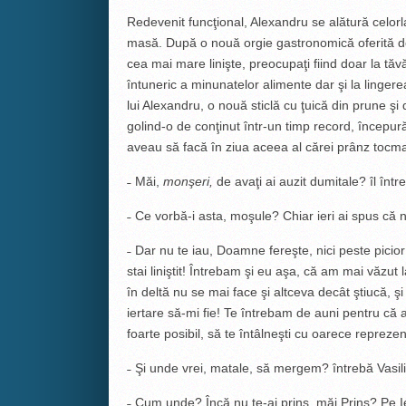
Redevenit funcţional, Alexandru se alătură celorla
masă. După o nouă orgie gastronomică oferită de
cea mai mare linişte, preocupaţi fiind doar la tăv
întuneric a minunatelor alimente dar şi la lingere
lui Alexandru, o nouă sticlă cu ţuică din prune şi
golind-o de conţinut într-un timp record, începur
aveau să facă în ziua aceea al cărei prânz tocmai
˗ Măi,
monşeri,
de avaţi ai auzit dumitale? îl înt
­˗ Ce vorbă-i asta, moşule? Chiar ieri ai spus că
­˗ Dar nu te iau, Doamne fereşte, nici peste picior 
stai liniştit! Întrebam şi eu aşa, că am mai văzut
în deltă nu se mai face şi altceva decât ştiucă, ş
iertare să-mi fie! Te întrebam de auni pentru că 
foarte posibil, să te întâlneşti cu oarece reprez
­˗ Şi unde vrei, matale, să mergem? întrebă Vasili
­˗ Cum unde? Încă nu te-ai prins, măi Prins? Pe I