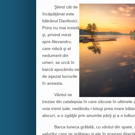
Ştiind cât de
încăpăţânat este
bătrânul Danilovici,
Prins nu mai insistă
şi, privind mirat
spre Alexandru,
care ridică şi el
nedumerit din
umeri, se urcă în
barcă apucându-se
de aşezat lucrurile
în aceasta.
Vântul se
trezise din catalepsia în care zăcuse în ultimele 
voia inimii sale, nedându-i totuşi prea mare băt
alocuri, a o zgâlţâi prin anumite părţi şi a o tulbu
Barca luneca grăbită, cu vântul din spate, neî
valurilor care se grăbeau şi ele în aceeaşi direcţ