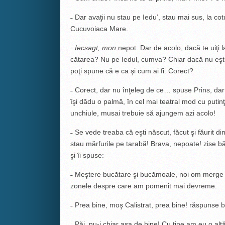
­˗ Dar avaţii nu stau pe Iedu’, stau mai sus, la c
Cucuvoiaca Mare.
˗
Iecsagt, mon
nepot. Dar de acolo, dacă te uiţi l
cătarea? Nu pe Iedul, cumva? Chiar dacă nu eşti fi
poţi spune că e ca şi cum ai fi. Corect?
˗ Corect, dar nu înţeleg de ce… spuse Prins, da
îşi dădu o palmă, în cel mai teatral mod cu putin
unchiule, musai trebuie să ajungem azi acolo!
­˗ Se vede treaba că eşti născut, făcut şi făurit di
stau mărfurile pe tarabă! Brava, nepoate! zise bă
şi îi spuse:
­˗ Meştere bucătare şi bucămoale, noi om merge n
zonele despre care am pomenit mai devreme.
­˗ Prea bine, moş Calistrat, prea bine! răspunse 
˗ Păi, nu-i chiar aşa de bine! Cu tine am eu o al