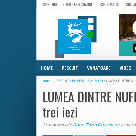
DESPRE NOI
SERIILE F&H CHANNEL
F&H TEMATIC
CONTA
HOME
PESCUIT
VANATOARE
VIDEO
Home
/
PESCUIT
/
POVESTILE APELOR
/
LUMEA DINTRE NUFER
LUMEA DINTRE NUFERI
trei iezi
Articol scris de
Dinu-Florin Cirstean
in 16 mart