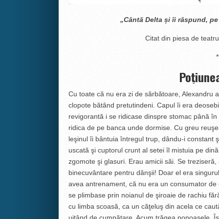
„Cântă Delta și îi răspund, pe 
Citat din piesa de teatr
*
Poţiune
Cu toate că nu era zi de sărbătoare, Alexandru 
clopote bătând pretutindeni. Capul îi era deosebi
revigorantă i se ridicase dinspre stomac până în
ridica de pe banca unde dormise. Cu greu reuşea s
leşinul îi bântuia întregul trup, dându-i constant
uscată şi cuptorul crunt al setei îl mistuia pe dină
zgomote şi glasuri. Erau amicii săi. Se treziseră
binecuvântare pentru dânşii! Doar el era singurul
avea antrenament, că nu era un consumator de cu
se plimbase prin noianul de şiroaie de rachiu făr
cu limba scoasă, ca un căţeluş din acela ce caută 
uitând de cumpătare. Acum trăgea ponoasele. Îşi î