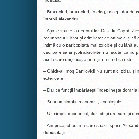
încâlcită.
– Braconieri, braconieri, înţeleg, pricep, dar de ce
întrebă Alexandru.
– Aşa le spune la neamul lor. De-a lu’ Capră. Zice
recunoscut iubitor şi admirator de animale şi că a
intimă cu o paricopitată mai zglobie şi cu lână aur
căci pare să ai şcoli absolvite, nu făcute, că nu pa
acela care drişcuieşte pereţii, nu cred că eşti.
– Ghicit-ai, moş Danilovici! Nu sunt nici zidar, şi ni
exterioare.
– Dar ce funcţii împărăteşti îndeplineşte domnia
– Sunt un simplu economist, unchiaşule.
– Un simplu economist, dar totuşi un mare şi comp
– Am priceput acuma care-s iezii, spuse Alexandru, 
debusolaţii.