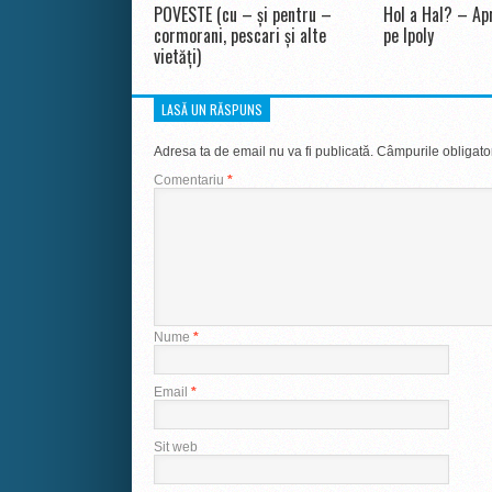
POVESTE (cu – și pentru –
Hol a Hal? – Apr
cormorani, pescari și alte
pe Ipoly
vietăți)
LASĂ UN RĂSPUNS
Adresa ta de email nu va fi publicată.
Câmpurile obligato
Comentariu
*
Nume
*
Email
*
Sit web