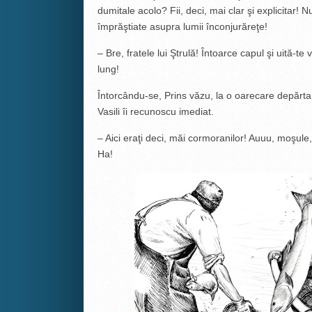
dumitale acolo? Fii, deci, mai clar şi explicitar! 
împrăştiate asupra lumii înconjurăreţe!
– Bre, fratele lui Ştrulă! Întoarce capul şi uită-te 
lung!
Întorcându-se, Prins văzu, la o oarecare depărta
Vasili îi recunoscu imediat.
– Aici eraţi deci, măi cormoranilor! Auuu, moşule, 
Ha!