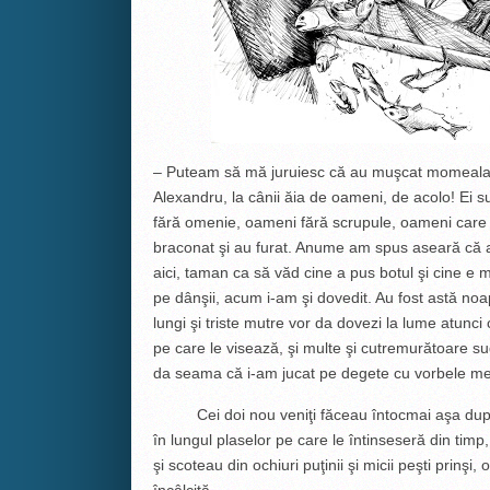
– Puteam să mă juruiesc că au muşcat momeala me
Alexandru, la cânii ăia de oameni, de acolo! Ei s
fără omenie, oameni fără scrupule, oameni care t
braconat şi au furat. Anume am spus aseară că ai 
aici, taman ca să văd cine a pus botul şi cine e m
pe dânşii, acum i-am şi dovedit. Au fost astă noap
lungi şi triste mutre vor da dovezi la lume atunc
pe care le visează, şi multe şi cutremurătoare su
da seama că i-am jucat pe degete cu vorbele me
Cei doi nou veniţi făceau întocmai aşa după
în lungul plaselor pe care le întinseseră din tim
şi scoteau din ochiuri puţinii şi micii peşti prinş