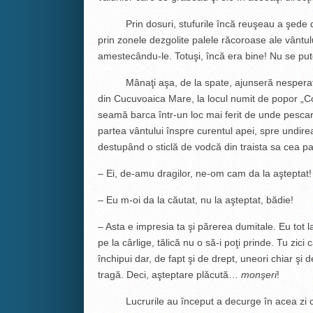
Prin dosuri, stufurile încă reuşeau a şede dr
prin zonele dezgolite palele răcoroase ale vântulu
amestecându-le. Totuşi, încă era bine! Nu se put
Mânaţi aşa, de la spate, ajunseră nesperat de
din Cucuvoaica Mare, la locul numit de popor „C
seamă barca într-un loc mai ferit de unde pescaru
partea vântului înspre curentul apei, spre undirea
destupând o sticlă de vodcă din traista sa cea pa
– Ei, de-amu dragilor, ne-om cam da la aşteptat! T
– Eu m-oi da la căutat, nu la aşteptat, bădie!
– Asta e impresia ta şi părerea dumitale. Eu tot 
pe la cârlige, tălică nu o să-i poţi prinde. Tu zici c
închipui dar, de fapt şi de drept, uneori chiar şi d
tragă. Deci, aşteptare plăcută…
monşeri
!
Lucrurile au început a decurge în acea zi ca