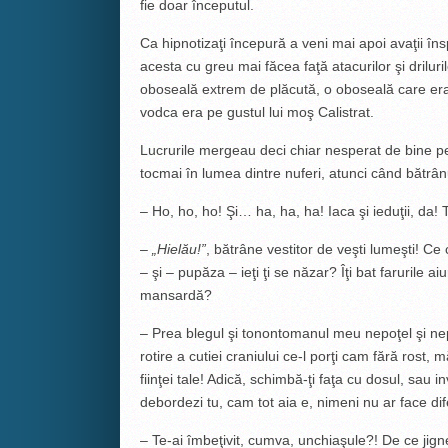
fie doar începutul.
Ca hipnotizaţi începură a veni mai apoi avaţii îns
acesta cu greu mai făcea faţă atacurilor şi driluri
oboseală extrem de plăcută, o oboseală care era
vodca era pe gustul lui moş Calistrat.
Lucrurile mergeau deci chiar nesperat de bine pen
tocmai în lumea dintre nuferi, atunci când bătrân
– Ho, ho, ho! Şi… ha, ha, ha! Iaca şi ieduţii, da!
–
„Hielău!”
, bătrâne vestitor de veşti lumeşti! Ce
– şi – pupăza – ieţi ţi se năzar? Îţi bat farurile ai
mansardă?
– Prea blegul şi tonontomanul meu nepoţel şi nep
rotire a cutiei craniului ce-l porţi cam fără rost, 
fiinţei tale! Adică, schimbă-ţi faţa cu dosul, sau 
debordezi tu, cam tot aia e, nimeni nu ar face dif
– Te-ai îmbeţivit, cumva, unchiaşule?! De ce jigneş