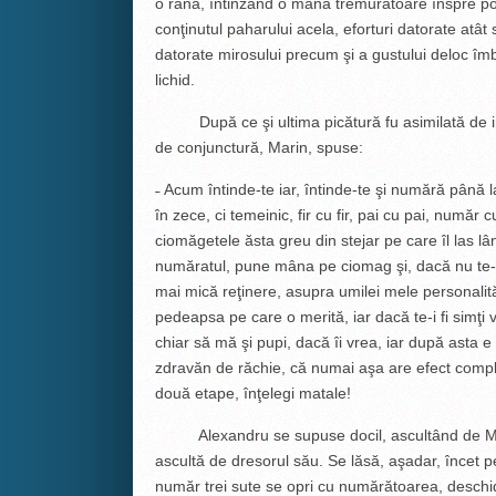
o rână, întinzând o mână tremurătoare înspre po
conţinutul paharului acela, eforturi datorate atât s
datorate mirosului precum şi a gustului deloc îmb
lichid.
După ce şi ultima picătură fu asimilată de interi
de conjunctură, Marin, spuse:
˗ Acum întinde-te iar, întinde-te şi numără până l
în zece, ci temeinic, fir cu fir, pai cu pai, număr 
ciomăgetele ăsta greu din stejar pe care îl las l
număratul, pune mâna pe ciomag şi, dacă nu te-i fi
mai mică reţinere, asupra umilei mele personalit
pedeapsa pe care o merită, iar dacă te-i fi simţi 
chiar să mă şi pupi, dacă îi vrea, iar după asta e
zdravăn de răchie, că numai aşa are efect comple
două etape, înţelegi matale!
Alexandru se supuse docil, ascultând de Mari
ascultă de dresorul său. Se lăsă, aşadar, încet p
număr trei sute se opri cu numărătoarea, deschide 