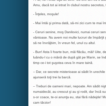
Amu, dacă tot ai intrat în clubul nostru secretos, 
˗ Înţeles, moşule!
˗ Mai întâi şi prima dată, să-mi zici cum te mai î
­˗ Ceruri senine, moş Danilovici, numai ceruri seni
vântoase. Nu avem noi multe lucruri de împărţit
să ne învrăjbim, în vreun fel, unul cu altul.
­˗ Bun! Asta îi foarte bun, măi flăcău, măi! Uite, d
luându-l cu o mână de după gât pe Marin, se înde
timp ce-i tot şuşotea ceva în mare taină.
– Dar, ce secrete misterioase ai sădit în urechile
ajunseră toţi trei la barcă.
– Treburi de oameni mari, nepoate. Am sădit nişt
numaidecât, au crescut şi au şi rodit, dar încă su
s-or coace, te-oi anunţa eu, stai fără nădejde! Ma
cam târzior!