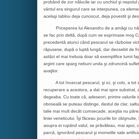
probând de zor nălucile iar cu unchiul şi nepotul
vântul era singurul care se interpunea, ca elemen
acelaşi tablou deja cunoscut, deja povestit şi des
Priceperea lui Alexandru de a amăgi cu nălucile 
se fac prin deltă, după cum se exprimase moş Calis
precedentă atunci când pescarul se războise victo
răpusese, după o luptă lungă, dar deosebit de fr
astăzi el mai trebuia doar să exemplifice lumii fa
argint care sparg nebuni unda şi zdruncină sufletu
avaţilor.
A tot încercat pescarul, şi ici, şi colo, a tot 
recuperare a acestora, a dat mai spre substrat, a
degeaba. Cu toate că, adeseori, printre valurile
oboseală se puteau distinge, destul de clar, saltur
talie mai mult decât cumsecade, aceştia nu păreau
liniei veneticului. Îşi făceau jocurile lor obişnuit
asupra ei rupând valul, se prăvăleau, mai apoi, 
parcă, ignorând pescarul şi momelile sale artifici