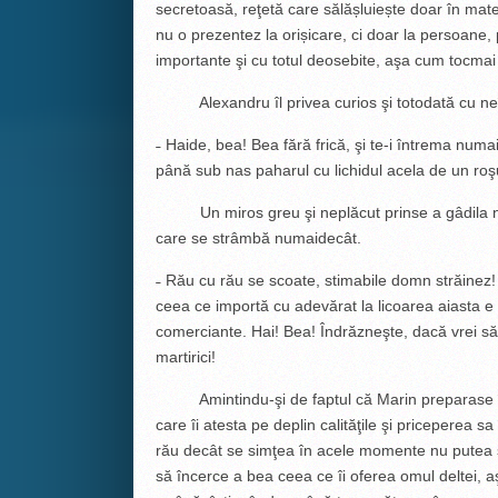
secretoasă, reţetă care sălășluiește doar în mate
nu o prezentez la orișicare, ci doar la persoane, 
importante şi cu totul deosebite, aşa cum tocmai 
Alexandru îl privea curios şi totodată cu ne
˗ Haide, bea! Bea fără frică, şi te-i întrema numa
până sub nas paharul cu lichidul acela de un roşu
Un miros greu şi neplăcut prinse a gâdila nări
care se strâmbă numaidecât.
˗ Rău cu rău se scoate, stimabile domn străinez! 
ceea ce importă cu adevărat la licoarea aiasta e 
comerciante. Hai! Bea! Îndrăzneşte, dacă vrei să t
martirici!
Amintindu-şi de faptul că Marin preparase în s
care îi atesta pe deplin calităţile şi priceperea 
rău decât se simţea în acele momente nu putea să 
să încerce a bea ceea ce îi oferea omul deltei, aş