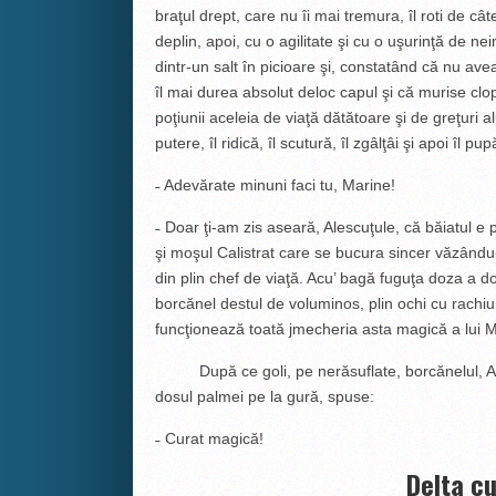
braţul drept, care nu îi mai tremura, îl roti de c
deplin, apoi, cu o agilitate şi cu o uşurinţă de ne
dintr-un salt în picioare şi, constatând că nu av
îl mai durea absolut deloc capul şi că murise clo
poţiunii aceleia de viaţă dătătoare şi de greţuri a
putere, îl ridică, îl scutură, îl zgâlţâi şi apoi îl
­˗ Adevărate minuni faci tu, Marine!
­˗ Doar ţi-am zis aseară, Alescuţule, că băiatul e 
şi moşul Calistrat care se bucura sincer văzându-
din plin chef de viaţă. Acu’ bagă fuguţa doza a do
borcănel destul de voluminos, plin ochi cu rachi
funcţionează toată jmecheria asta magică a lui M
După ce goli, pe nerăsuflate, borcănelul, Ale
dosul palmei pe la gură, spuse:
­­˗ Curat magică!
Delta cu