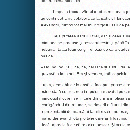
pentru inima acestuia.
Timpul a trecut, vântul a tot curs nervos peste a
au continuat a nu colabora cu lansetistul, lunecâ
Alexandru, turtind tot mai mult orgoliul său de pe
Deja puterea astrului zilei, dar şi ceea a vântu
minunea se produse şi pescarul resimţi, până în st
nebunia, toată foamea şi frenezia de care dădus
nălucă.
– Ho, ho, ho! Şi… ha, ha, ha! Iaca şi aunu’, da!
grozavă a lansetei. Era şi vremea, măi copchile!
Lupta, deosebit de intensă la început, prinse a s
ostoi odată cu trecerea timpului, iar avatul pe ca
minciogul îl cuprinse în cele din urmă în plasa sa
extrăgându-l dintre unde, se dovedi a fi unul dint
reprezentanţii de marcă ai familiei sale, nu exag
mare, dar având totuşi o talie care ar fi fost mai 
decât apreciată de către orice pescar. Şi acela 