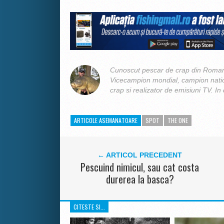
Cunoscut pescar de crap din Romani
Vicecampion mondial, campion nation
crap si realizator de emisiuni TV. In 
ARTICOLE ASEMANATOARE
SPOT
THE ONE
← ARTICOL PRECEDENT
Pescuind nimicul, sau cat costa
durerea la basca?
CITESTE SI...