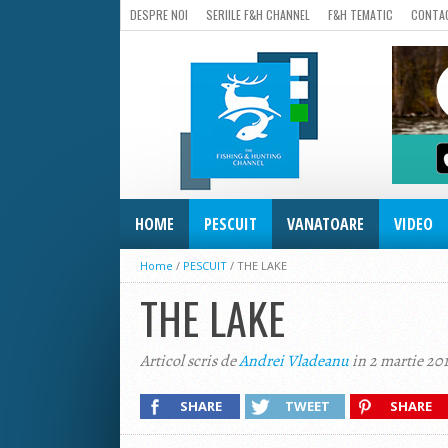
DESPRE NOI
SERIILE F&H CHANNEL
F&H TEMATIC
CONTA
HOME
PESCUIT
VANATOARE
VIDEO
Home
/
PESCUIT
/
THE LAKE
THE LAKE
Articol scris de
Andrei Vladeanu
in 2 martie 20
SHARE
TWEET
SHARE