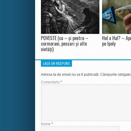
POVESTE (cu – și pentru –
Hol a Hal? – Apr
cormorani, pescari și alte
pe Ipoly
vietăți)
LASĂ UN RĂSPUNS
Adresa ta de email nu va fi publicată.
Câmpurile obligato
Comentariu
*
Nume
*