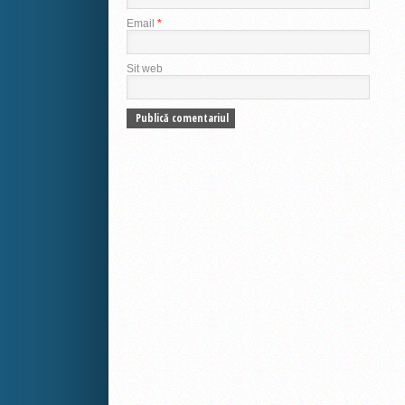
Email
*
Sit web