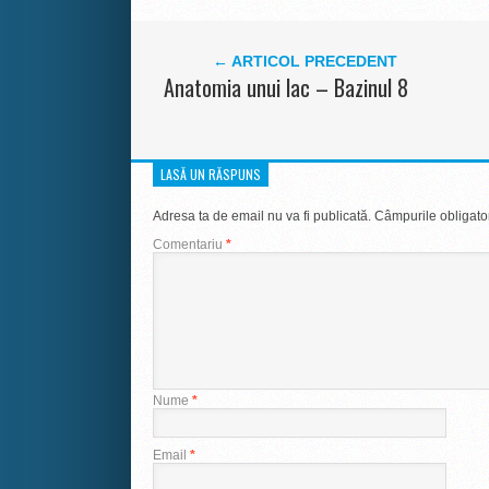
← ARTICOL PRECEDENT
Anatomia unui lac – Bazinul 8
LASĂ UN RĂSPUNS
Adresa ta de email nu va fi publicată.
Câmpurile obligato
Comentariu
*
Nume
*
Email
*