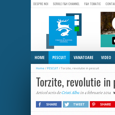
DESPRE NOI
SERIILE F&H CHANNEL
F&H TEMATIC
CONTA
HOME
PESCUIT
VANATOARE
VIDEO
Home
/
PESCUIT
/
Torzite, revolutie in pescuit
Torzite, revolutie in
Articol scris de
Cristi Albu
in 4 februarie 2014
SHARE
TWEET
SHARE