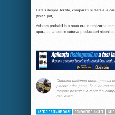
Detalii despre Torzite, comparatii si testele la c
(fisier .pdf)
Asistam probabil la o noua era in realizarea com
apara pe lansetele catorva producatori niponi se
Combina pasiunea pentru pescuit cu
placere orice peste, fie el de rau sa
ramane pescuitul la rapitori si compe
deci exist!
ARTICOLE ASEMANATOARE
COMPONENTE LANSETE
INELE