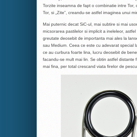
Torzite inseamna de fapt o combinatie intre Tor,
Tor, si „Zite”, creandu-se astfel imaginea unui min
Mai puternic decat SiC-ul, mai subtire si mai us
micsorarea pastilelor si implicit a ineleleor, ast
greutate deosebit de importanta mai ales la lanset
sau Medium. Ceea ce este cu adevarat special la a
ce au curbura foarte lina, lucru deosebit de benef
facandu-se mult mai lin. Se obtin astfel distante
mai fina, per total crescand viata firelor de pescu