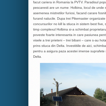
facut cariera in Romania la PVTV. Paradisul populat
pescaresti are un nume: Holbina, locul de unde s
asemenea mistretilor furiosi, facand carare fosnito
furand nalucile. Dupa trei Pikemaster organizate
concursurilor no kill la stiuca in sistem best five,
timp complexul Holbina si-a schimbat proprietarul
poveste foarte interesanta in care pasiunea pentr
visele a trei prieteni – trei bibani – care s-au ho
prins stiuca din Delta. Investitiile de aici, schimb
pentru a asigura paza acestei imense suprafete 
Delta.