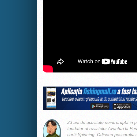
23 ani de activitate neintrerupta in p
fondator al revistelor Aventuri la Pes
cartii Spinning. Odiseea pescarului d