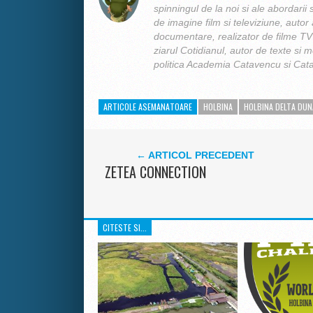
spinningul de la noi si ale abordarii s
de imagine film si televiziune, autor 
documentare, realizator de filme TV 
ziarul Cotidianul, autor de texte si m
politica Academia Catavencu si Cata
ARTICOLE ASEMANATOARE
HOLBINA
HOLBINA DELTA DUN
← ARTICOL PRECEDENT
ZETEA CONNECTION
CITESTE SI...