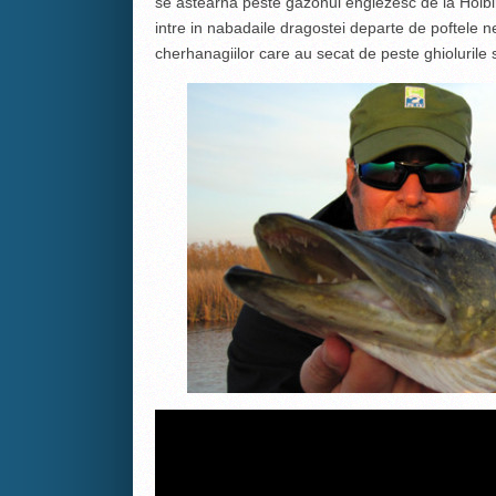
se astearna peste gazonul englezesc de la Holbina
intre in nabadaile dragostei departe de poftele n
cherhanagiilor care au secat de peste ghiolurile s