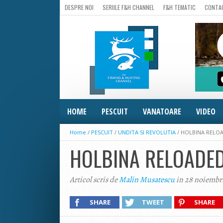
DESPRE NOI
SERIILE F&H CHANNEL
F&H TEMATIC
CONTA
HOME
PESCUIT
VANATOARE
VIDEO
Home
/
PESCUIT
/
UNDITA SI REVOLUTIA
/
HOLBINA RELO
HOLBINA RELOADE
Articol scris de
Malin Musatescu
in 28 noiembr
SHARE
TWEET
SHARE