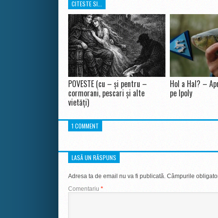
CITESTE SI...
POVESTE (cu – și pentru –
Hol a Hal? – Apr
cormorani, pescari și alte
pe Ipoly
vietăți)
1 COMMENT
LASĂ UN RĂSPUNS
Adresa ta de email nu va fi publicată.
Câmpurile obligato
Comentariu
*