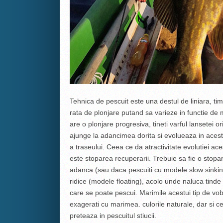
Tehnica de pescuit este una destul de liniara, ti
rata de plonjare putand sa varieze in functie de m
are o plonjare progresiva, tineti varful lansetei o
ajunge la adancimea dorita si evolueaza in acest
a traseului. Ceea ce da atractivitate evolutiei a
este stoparea recuperarii. Trebuie sa fie o stopa
adanca (sau daca pescuiti cu modele slow sinking
ridice (modele floating), acolo unde naluca tind
care se poate pescui. Marimile acestui tip de vo
exagerati cu marimea. culorile naturale, dar si ce
preteaza in pescuitul stiucii.