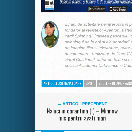
23 ani de activitate neintrerupta in p
fondator al revistelor Aventuri la Pes
cartii Spinning. Odiseea pescarului d
spinningul de la noi si ale abordarii s
de imagine film si televiziune, autor 
documentare, realizator de filme TV 
ziarul Cotidianul, autor de texte si m
politica Academia Catavencu si Cata
ARTICOLE ASEMANATOARE
SPOT
VOBLERE DE APA NEAG
← ARTICOL PRECEDENT
Naluci in carantina (I) – Minnow
mic pentru avati mari