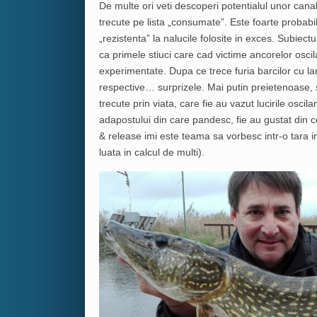
De multe ori veti descoperi potentialul unor canal
trecute pe lista „consumate”. Este foarte probabil
„rezistenta” la nalucile folosite in exces. Subiec
ca primele stiuci care cad victime ancorelor oscila
experimentate. Dupa ce trece furia barcilor cu la
respective… surprizele. Mai putin preietenoase, s
trecute prin viata, care fie au vazut lucirile osci
adapostului din care pandesc, fie au gustat din c
& release imi este teama sa vorbesc intr-o tara i
luata in calcul de multi).