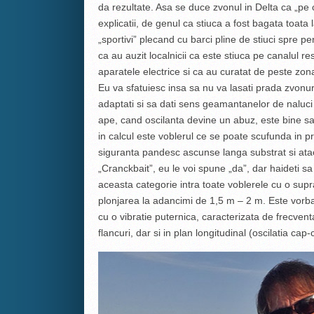
da rezultate. Asa se duce zvonul in Delta ca „pe
explicatii, de genul ca stiuca a fost bagata toata
„sportivi” plecand cu barci pline de stiuci spre pens
ca au auzit localnicii ca este stiuca pe canalul r
aparatele electrice si ca au curatat de peste zo
Eu va sfatuiesc insa sa nu va lasati prada zvonurilo
adaptati si sa dati sens geamantanelor de naluci p
ape, cand oscilanta devine un abuz, este bine sa i
in calcul este voblerul ce se poate scufunda in pr
siguranta pandesc ascunse langa substrat si ata
„Cranckbait”, eu le voi spune „da”, dar haideti sa 
aceasta categorie intra toate voblerele cu o supr
plonjarea la adancimi de 1,5 m – 2 m. Este vorba 
cu o vibratie puternica, caracterizata de frecven
flancuri, dar si in plan longitudinal (oscilatia cap