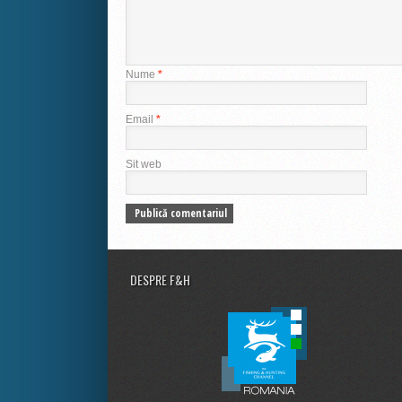
Nume
*
Email
*
Sit web
DESPRE F&H