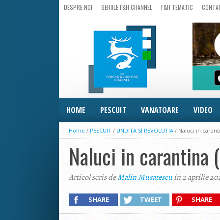
DESPRE NOI
SERIILE F&H CHANNEL
F&H TEMATIC
CONTA
HOME
PESCUIT
VANATOARE
VIDEO
Home
/
PESCUIT
/
UNDITA SI REVOLUTIA
/
Naluci in carant
Naluci in carantina 
Articol scris de
Malin Musatescu
in 2 aprilie 2
SHARE
TWEET
SHARE