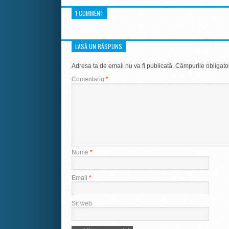
1 COMMENT
LASĂ UN RĂSPUNS
Adresa ta de email nu va fi publicată.
Câmpurile obligato
Comentariu
*
Nume
*
Email
*
Sit web