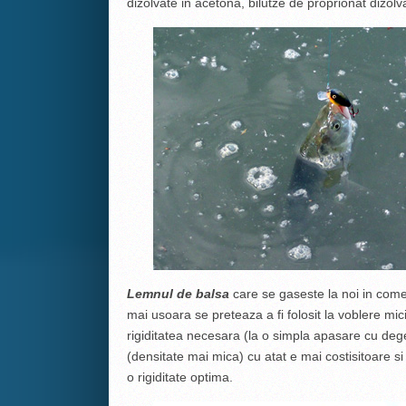
dizolvate in acetona, bilutze de proprionat dizolv
Lemnul de balsa
care se gaseste la noi in comer
mai usoara se preteaza a fi folosit la voblere m
rigiditatea necesara (la o simpla apasare cu deg
(densitate mai mica) cu atat e mai costisitoare si
o rigiditate optima.