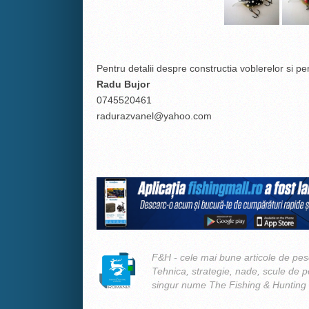
Pentru detalii despre constructia voblerelor si p
Radu Bujor
0745520461
radurazvanel@yahoo.com
F&H - cele mai bune articole de pesc
Tehnica, strategie, nade, scule de 
singur nume The Fishing & Hunting