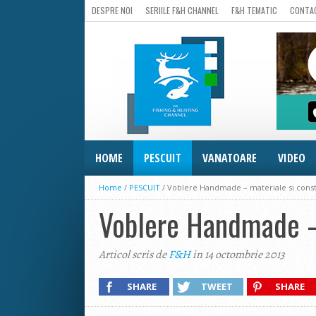
DESPRE NOI
SERIILE F&H CHANNEL
F&H TEMATIC
CONTA
HOME
PESCUIT
VANATOARE
VIDEO
Home
/
PESCUIT
/
Voblere Handmade – materiale si const
Voblere Handmade – 
Articol scris de
F&H
in 14 octombrie 2013
SHARE
TWEET
SHARE