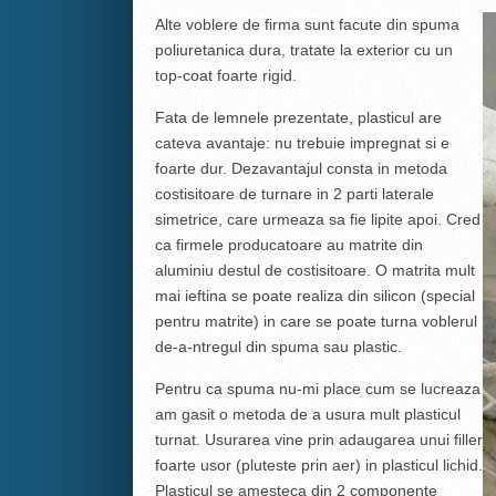
Alte voblere de firma sunt facute din spuma
poliuretanica dura, tratate la exterior cu un
top-coat foarte rigid.
Fata de lemnele prezentate, plasticul are
cateva avantaje: nu trebuie impregnat si e
foarte dur. Dezavantajul consta in metoda
costisitoare de turnare in 2 parti laterale
simetrice, care urmeaza sa fie lipite apoi. Cred
ca firmele producatoare au matrite din
aluminiu destul de costisitoare. O matrita mult
mai ieftina se poate realiza din silicon (special
pentru matrite) in care se poate turna voblerul
de-a-ntregul din spuma sau plastic.
Pentru ca spuma nu-mi place cum se lucreaza
am gasit o metoda de a usura mult plasticul
turnat. Usurarea vine prin adaugarea unui filler
foarte usor (pluteste prin aer) in plasticul lichid.
Plasticul se amesteca din 2 componente