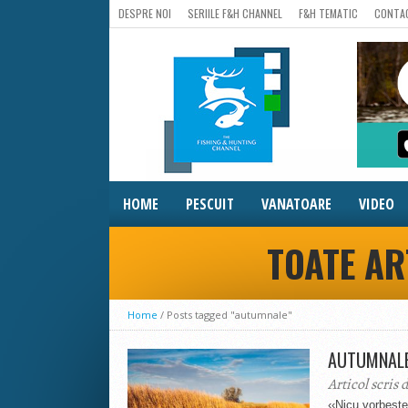
DESPRE NOI
SERIILE F&H CHANNEL
F&H TEMATIC
CONTA
HOME
PESCUIT
VANATOARE
VIDEO
TOATE AR
Home
/
Posts tagged "autumnale"
AUTUMNALE 
Articol scris 
‹‹Nicu vorbeşt