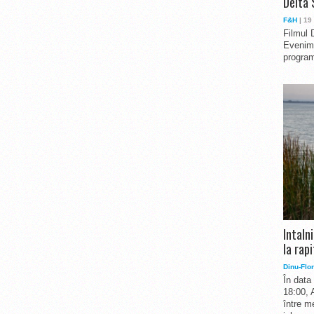
Delta 
F&H
| 19
Filmul 
Evenime
program
Intaln
la rapi
Dinu-Flor
În data
18:00, 
între me