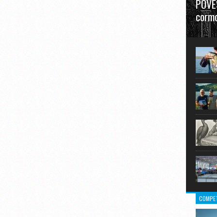
POVES
cormo
”La urm
în mare
COMPET