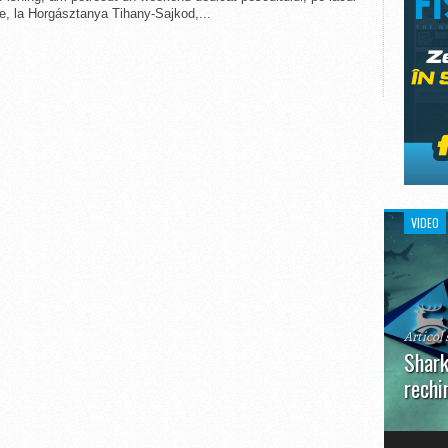
ie, la Horgásztanya Tihany-Sajkod,...
VIDEO
Articol 
Shark
rechi
În prim
pot aru