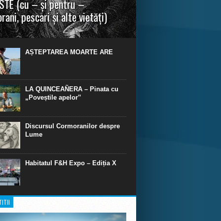
TE (cu – și pentru –
rani, pescari și alte vietăți)
a urmei, cred că legendele și miturile sunt
 parte făcute din „adevăr”.“ R. R. Tolkien.
AȘTEPTAREA MOARTE ARE
LA QUINCEAÑERA – Pinata cu
„Poveștile apelor‟
Discursul Cormoranilor despre
Lume
Habitatul F&H Expo – Ediția X
ITII