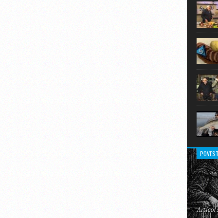
extraor
POVEST
Articol