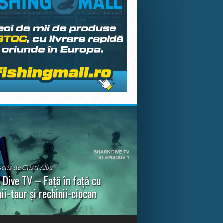
scris de Cristi Albu
 Dive TV – Față în față cu
nii-taur și rechinii-ciocan
ul episod din Shark Dive TV, telespectatorii
nca o primă privire asupra unor experiențe