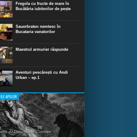
dinare de scufundare cu rechini.
Fregola cu fructe de mare în
Bucătăria iubitorilor de pește
Sauerbraten nemtesc în
Bucataria vanatorilor
Maestrul armurier răspunde
Aventuri pescărești cu Andi
Urban – ep.1
ILE APELOR
 scris de Dinu-Florin Cirstean