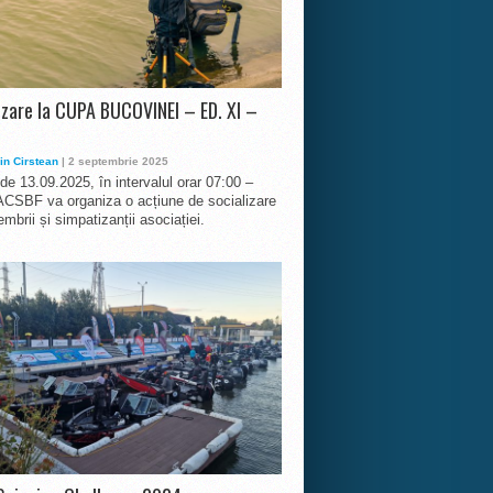
izare la CUPA BUCOVINEI – ED. XI –
in Cirstean
| 2 septembrie 2025
 de 13.09.2025, în intervalul orar 07:00 –
ACSBF va organiza o acțiune de socializare
mbrii și simpatizanții asociației.