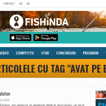
CONTACT
HU
EN
VIDEO
COMPETITII
STIRI
CONCURSURI
PROGRAM
TICOLELE CU TAG "AVAT PE
alaton
st 2012
e Fishing, am petrecut un weekend dedicat pescuitului, pe lacul