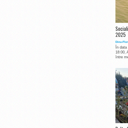
Social
2025
Dinu-Flor
În data
18:00, 
între me