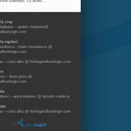
 zona Grămești. Cu acest...
 la crap
Vladeanu – andrei.vladeanu@
ndhuntingtv.com
la rapitori
usatescu - malin.musatescu @
ndhuntingtv.com
lbu – cristi.albu @ fishingandhuntingtv.com
re
irvu – florin.pirvu @
ndhuntingtv.com
tie
tiesc – anca.matiesc @ tematic-cable.ro
ter
lbu – cristi.albu @ fishingandhuntingtv.com