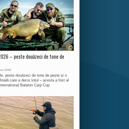
026 – peste douăzeci de tone de
mai 2026
le, peste douăzeci de tone de pește și o
finală care a decis totul – acesta a fost al
International Balaton Carp Cup