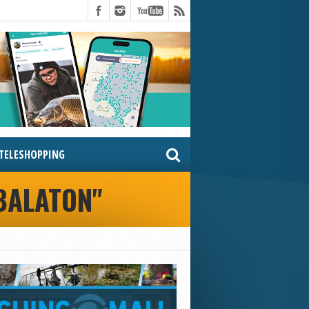
TELESHOPPING
 BALATON"