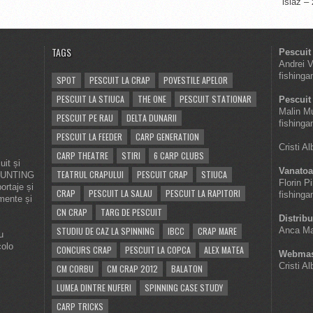
islaz –
TAGS
Pescuit
Andrei 
fishinga
SPOT
PESCUIT LA CRAP
POVESTILE APELOR
PESCUIT LA STIUCA
THE ONE
PESCUIT STATIONAR
Pescuit 
Malin M
PESCUIT PE RAU
DELTA DUNARII
fishinga
PESCUIT LA FEEDER
CARP GENERATION
Cristi A
CARP THEATRE
STIRI
6 CARP CLUBS
it și
Vanatoa
TEATRUL CRAPULUI
PESCUIT CRAP
STIUCA
 HUNTING
Florin P
ortaje și
CRAP
PESCUIT LA SALAU
PESCUIT LA RAPITORI
fishinga
imente și
CN CRAP
TARG DE PESCUIT
Distribu
STUDIU DE CAZ LA SPINNING
IBCC
CRAP MARE
Anca Ma
u
colo
CONCURS CRAP
PESCUIT LA COPCA
ALEX MATEA
Webmas
Cristi A
CM CORBU
CM CRAP 2012
BALATON
LUMEA DINTRE NUFERI
SPINNING CASE STUDY
CARP TRICKS