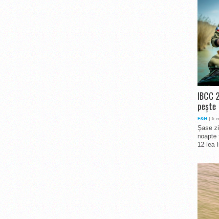
IBCC 2
pește
F&H
| 5 
Șase zi
noapte 
12 lea 