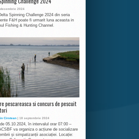
Spinning Challenge 2024
 decembrie 2024
Delta Spinning Challenge 2024 din seria
nte F&H poate fi urmarit luna aceasta in
ul Fishing & Hunting Channel.
ire pescareasca si concurs de pescuit
tori
in Cirstean
| 18 septembrie 2024
 de 05.10.2024, în intervalul orar 07:00 –
ACSBF va organiza o acțiune de socializare
mbrii și simpatizanții asociației. Locație: