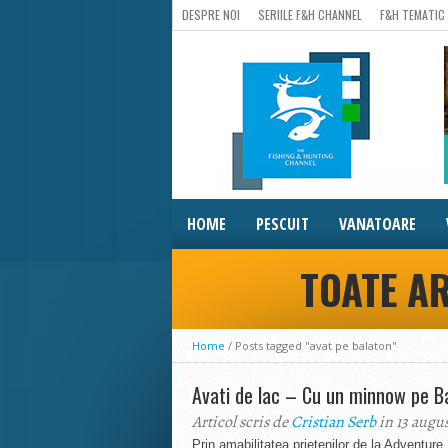
DESPRE NOI
SERIILE F&H CHANNEL
F&H TEMATIC
HOME
PESCUIT
VANATOARE
TOATE AR
Home
/
Posts tagged "avat pe balaton"
Avati de lac – Cu un minnow pe B
Articol scris de
Cristian Serb
in 13 augu
Prin amabilitatea prietenilor de la Adventur