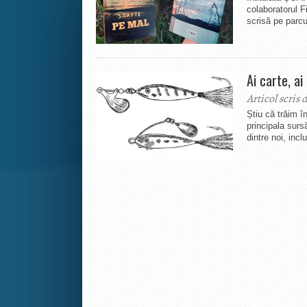
colaboratorul F
scrisă pe parcur
Ai carte, ai
Articol scris 
Știu că trăim în
principala surs
dintre noi, inclu