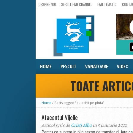
DESPRE NOI
SERIILE F&H CHANNEL
F&H TEMATIC
CONTA
HOME
PESCUIT
VANATOARE
VIDEO
TOATE ARTIC
Home
/
Posts tagged "cu ochii pe pluta"
Atacantul Vijelie
Articol scris de
Cristi Albu
in 5 ianuarie 2012
Pentru ca suntem in plin sezon de transferuri, iata ca