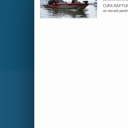
CUPA RAPTURE 
un record pent