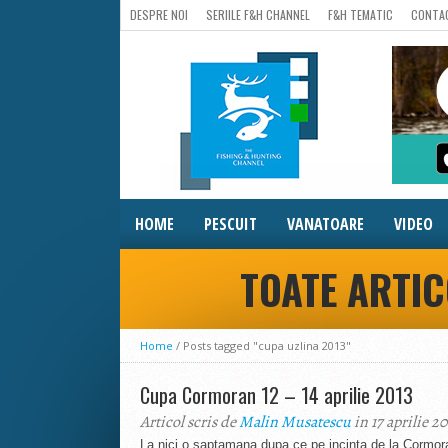
DESPRE NOI
SERIILE F&H CHANNEL
F&H TEMATIC
CONTA
HOME
PESCUIT
VANATOARE
VIDEO
TOATE ARTIC
Home
/
Posts tagged "cupa uzlina 2013"
Cupa Cormoran 12 – 14 aprilie 2013
Articol scris de
Malin Musatescu
in 17 aprilie 20
La nici o saptamana dupa ce pe incinta de la Cormor