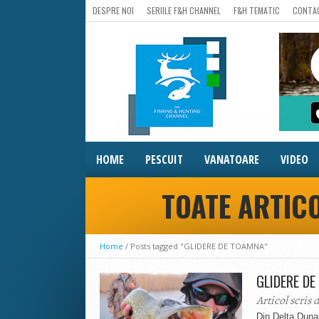
DESPRE NOI
SERIILE F&H CHANNEL
F&H TEMATIC
CONTA
HOME
PESCUIT
VANATOARE
VIDEO
TOATE ARTICO
Home
/
Posts tagged "GLIDERE DE TOAMNA"
GLIDERE D
Articol scris 
Din Delta Dunari