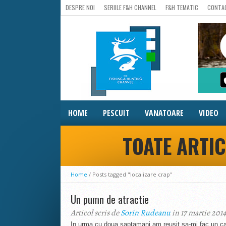
DESPRE NOI
SERIILE F&H CHANNEL
F&H TEMATIC
CONTA
HOME
PESCUIT
VANATOARE
VIDEO
TOATE ARTIC
Home
/
Posts tagged "localizare crap"
Un pumn de atractie
Articol scris de
Sorin Rudeanu
in 17 martie 2014
In urma cu doua saptamani am reusit sa-mi fac un cad