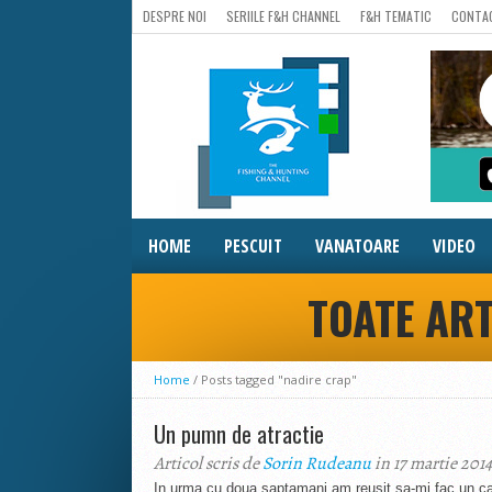
DESPRE NOI
SERIILE F&H CHANNEL
F&H TEMATIC
CONTA
HOME
PESCUIT
VANATOARE
VIDEO
TOATE ART
Home
/
Posts tagged "nadire crap"
Un pumn de atractie
Articol scris de
Sorin Rudeanu
in 17 martie 2014
In urma cu doua saptamani am reusit sa-mi fac un cad