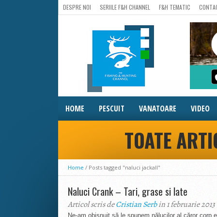
DESPRE NOI
SERIILE F&H CHANNEL
F&H TEMATIC
CONTA
HOME
PESCUIT
VANATOARE
VIDEO
TOATE ARTI
Home
/
Posts tagged "naluci jackall"
Naluci Crank – Tari, grase si late
Articol scris de
Cristian Serb
in 1 februarie 2013
Ne-am obişnuit să le spunem nălucilor al căror corp es