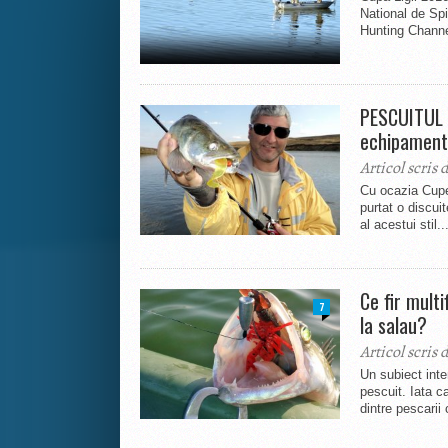
National de Sp
Hunting Channel
PESCUITUL 
echipament
Articol scris 
Cu ocazia Cupei
purtat o discui
al acestui stil..
Ce fir mult
7
la salau?
Articol scris 
Un subiect inter
pescuit. Iata c
dintre pescarii 