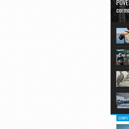
POVES
cormo
”La urm
în mare
COMPET