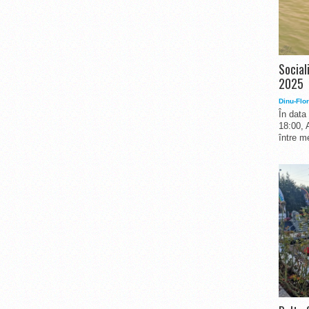
Social
2025
Dinu-Flor
În data
18:00, 
între me