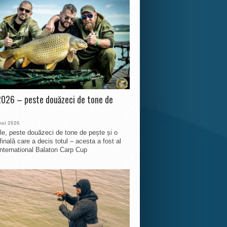
026 – peste douăzeci de tone de
mai 2026
le, peste douăzeci de tone de pește și o
finală care a decis totul – acesta a fost al
International Balaton Carp Cup