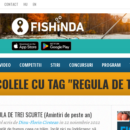
CONTACT
HU
EN
VIDEO
COMPETITII
STIRI
CONCURSURI
PROGRAM
OLELE CU TAG "REGULA DE 
LA DE TREI SCURTE (Amintiri de peste an)
ol scris de
Dinu-Florin Cirstean
in 22 noiembrie 2022
atât de frumos ceea ce trăim, încât nici nu îndrăznesc să