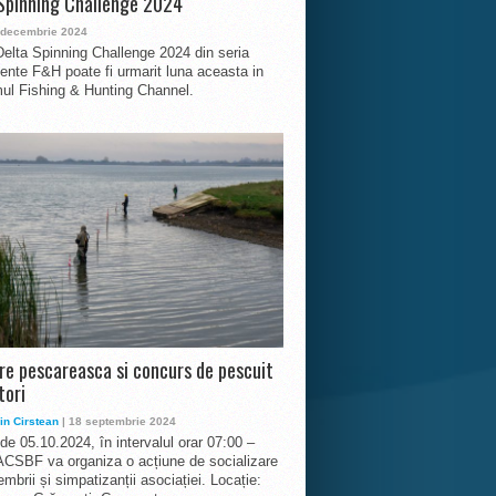
Spinning Challenge 2024
 decembrie 2024
Delta Spinning Challenge 2024 din seria
nte F&H poate fi urmarit luna aceasta in
ul Fishing & Hunting Channel.
ire pescareasca si concurs de pescuit
tori
in Cirstean
| 18 septembrie 2024
 de 05.10.2024, în intervalul orar 07:00 –
ACSBF va organiza o acțiune de socializare
mbrii și simpatizanții asociației. Locație: