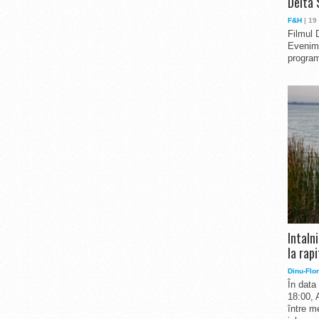
Delta 
F&H
| 19
Filmul 
Evenime
program
Intaln
la rapi
Dinu-Flor
În data
18:00, 
între me