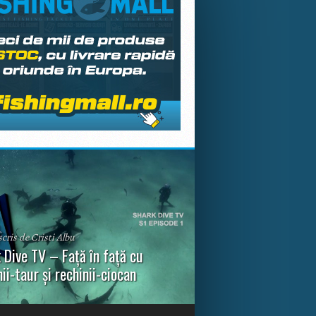
scris de Cristi Albu
 Dive TV – Față în față cu
nii-taur și rechinii-ciocan
ul episod din Shark Dive TV, telespectatorii
nca o primă privire asupra unor experiențe