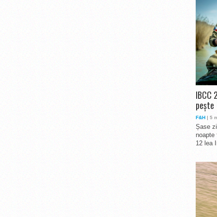
IBCC 2
pește
F&H
| 5 
Șase zi
noapte 
12 lea 