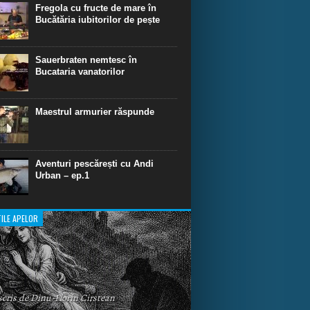
dinare de scufundare cu rechini.
Fregola cu fructe de mare în
Bucătăria iubitorilor de pește
Sauerbraten nemtesc în
Bucataria vanatorilor
Maestrul armurier răspunde
Aventuri pescărești cu Andi
Urban – ep.1
ILE APELOR
 scris de Dinu-Florin Cirstean