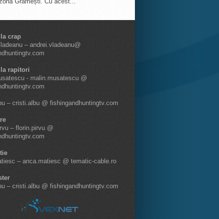
 zona Grămești. Cu acest...
 la crap
Vladeanu – andrei.vladeanu@
ndhuntingtv.com
la rapitori
usatescu - malin.musatescu @
ndhuntingtv.com
lbu – cristi.albu @ fishingandhuntingtv.com
re
irvu – florin.pirvu @
ndhuntingtv.com
tie
tiesc – anca.matiesc @ tematic-cable.ro
ter
lbu – cristi.albu @ fishingandhuntingtv.com