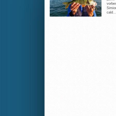
vorbes
Simio
cald...