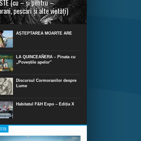
TE (cu – și pentru –
rani, pescari și alte vietăți)
a urmei, cred că legendele și miturile sunt
 parte făcute din „adevăr”.“ R. R. Tolkien.
AȘTEPTAREA MOARTE ARE
LA QUINCEAÑERA – Pinata cu
„Poveștile apelor‟
Discursul Cormoranilor despre
Lume
Habitatul F&H Expo – Ediția X
ITII