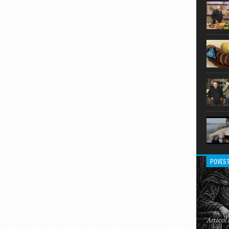
extraor
POVEST
Articol