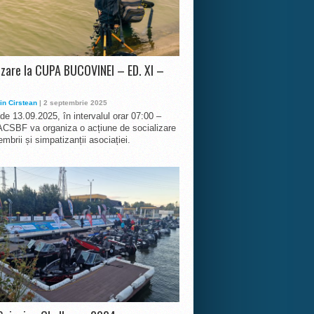
izare la CUPA BUCOVINEI – ED. XI –
in Cirstean
| 2 septembrie 2025
 de 13.09.2025, în intervalul orar 07:00 –
ACSBF va organiza o acțiune de socializare
mbrii și simpatizanții asociației.