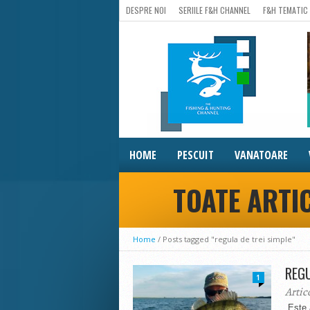
DESPRE NOI
SERIILE F&H CHANNEL
F&H TEMATIC
HOME
PESCUIT
VANATOARE
TOATE ARTIC
Home
/
Posts tagged "regula de trei simple"
REGU
1
Artic
„Este 