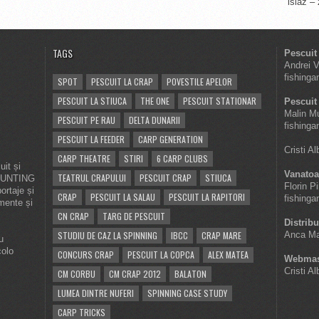
islaz –
TAGS
Pescuit
Andrei 
fishinga
SPOT
PESCUIT LA CRAP
POVESTILE APELOR
PESCUIT LA STIUCA
THE ONE
PESCUIT STATIONAR
Pescuit 
Malin M
PESCUIT PE RAU
DELTA DUNARII
fishinga
PESCUIT LA FEEDER
CARP GENERATION
Cristi A
CARP THEATRE
STIRI
6 CARP CLUBS
it și
Vanatoa
TEATRUL CRAPULUI
PESCUIT CRAP
STIUCA
 HUNTING
Florin P
ortaje și
CRAP
PESCUIT LA SALAU
PESCUIT LA RAPITORI
fishinga
imente și
CN CRAP
TARG DE PESCUIT
Distribu
STUDIU DE CAZ LA SPINNING
IBCC
CRAP MARE
Anca Ma
u
colo
CONCURS CRAP
PESCUIT LA COPCA
ALEX MATEA
Webmas
Cristi A
CM CORBU
CM CRAP 2012
BALATON
LUMEA DINTRE NUFERI
SPINNING CASE STUDY
CARP TRICKS