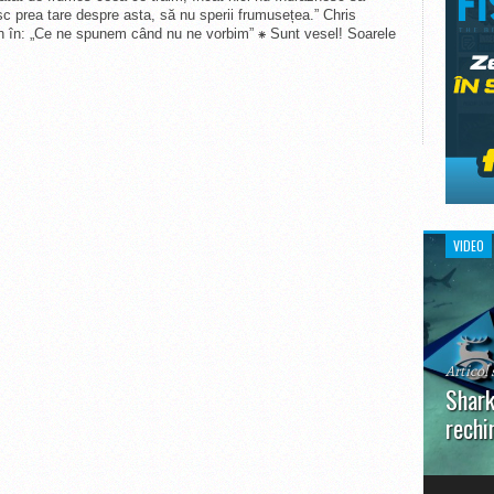
c prea tare despre asta, să nu sperii frumusețea.” Chris
n în: „Ce ne spunem când nu ne vorbim” ⁕ Sunt vesel! Soarele
VIDEO
Articol 
Shark
rechi
În prim
pot aru