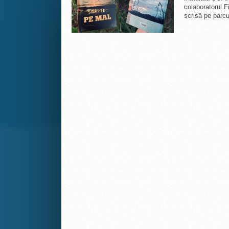
colaboratorul F
scrisă pe parcur