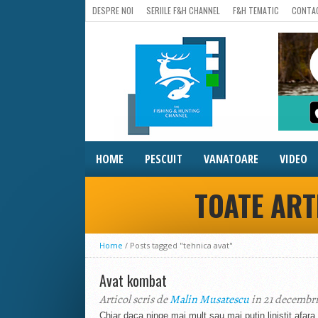
DESPRE NOI
SERIILE F&H CHANNEL
F&H TEMATIC
CONTA
HOME
PESCUIT
VANATOARE
VIDEO
TOATE ART
Home
/
Posts tagged "tehnica avat"
Avat kombat
Articol scris de
Malin Musatescu
in 21 decembri
Chiar daca ninge mai mult sau mai putin linistit afara, 