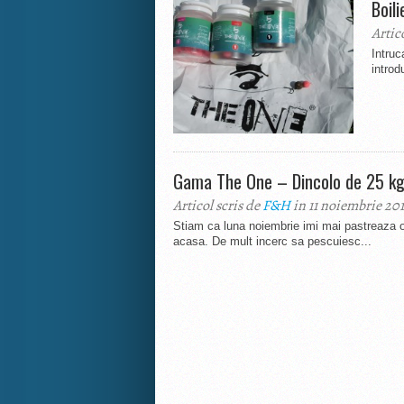
Boil
Artic
Intruc
introd
Gama The One – Dincolo de 25 kg
Articol scris de
F&H
in 11 noiembrie 20
Stiam ca luna noiembrie imi mai pastreaza o
acasa. De mult incerc sa pescuiesc...