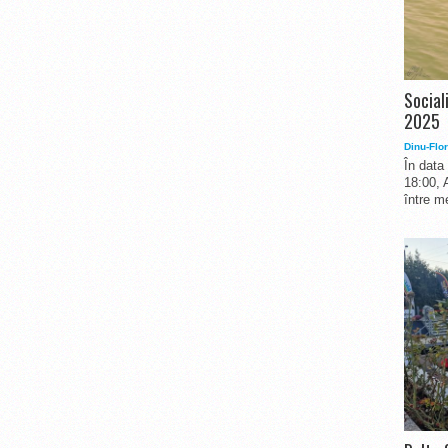
Social
2025
Dinu-Flor
În data
18:00, 
între me