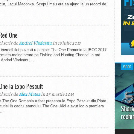
cut, Lacul Maconka. Scopul meu era sa ajung la un record de
Red One
ol scris de
Andrei Vladeanu
in 19 iulie 2017
 incredibilei povesti a echipei The One Romania la IBCC 2017
emiera maine seara pe Fishing and Hunting Channel la ora
 Andrei Vladeanu,...
VIDEO
One la Expo Pescuit
ol scris de
Alex Matea
in 23 martie 2015
Articol 
a The One Romania a fost prezenta la Expo Pescuit din Piata
Shark
tutiei in cadrul standului The One. Aici a avut loc o premiera
...
rechi
În prim
pot aru