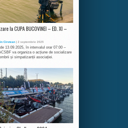
izare la CUPA BUCOVINEI – ED. XI –
in Cirstean
| 2 septembrie 2025
 de 13.09.2025, în intervalul orar 07:00 –
ACSBF va organiza o acțiune de socializare
mbrii și simpatizanții asociației.