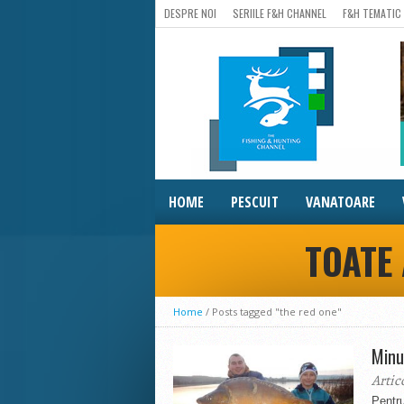
DESPRE NOI
SERIILE F&H CHANNEL
F&H TEMATIC
HOME
PESCUIT
VANATOARE
TOATE 
Home
/
Posts tagged "the red one"
Minu
Artic
Pentru