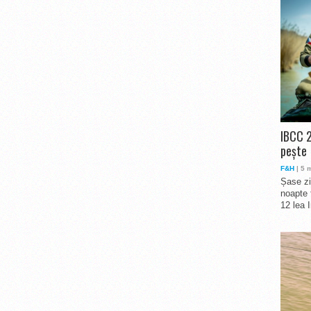
IBCC 2
pește
F&H
| 5 
Șase zi
noapte 
12 lea 