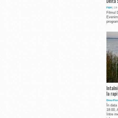
Delta 
F&H
| 19
Filmul 
Evenime
program
Intaln
la rapi
Dinu-Flor
În data
18:00, 
între me