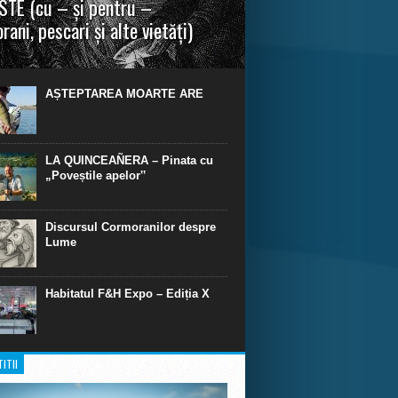
TE (cu – și pentru –
rani, pescari și alte vietăți)
a urmei, cred că legendele și miturile sunt
 parte făcute din „adevăr”.“ R. R. Tolkien.
AȘTEPTAREA MOARTE ARE
LA QUINCEAÑERA – Pinata cu
„Poveștile apelor‟
Discursul Cormoranilor despre
Lume
Habitatul F&H Expo – Ediția X
ITII