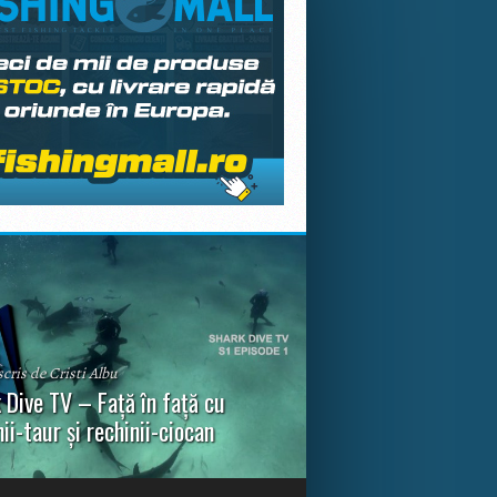
scris de Cristi Albu
 Dive TV – Față în față cu
nii-taur și rechinii-ciocan
ul episod din Shark Dive TV, telespectatorii
nca o primă privire asupra unor experiențe