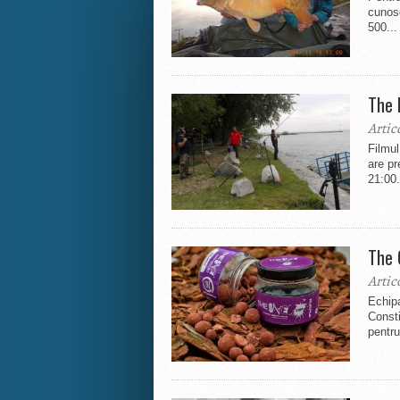
cunos
500...
The 
Artic
Filmul
are pr
21:00.
The 
Artic
Echip
Consti
pentru