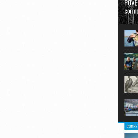
POVES
cormo
”La urm
în mare
COMPET