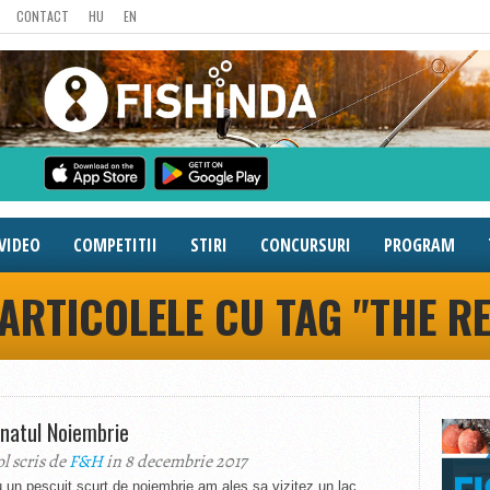
CONTACT
HU
EN
VIDEO
COMPETITII
STIRI
CONCURSURI
PROGRAM
ARTICOLELE CU TAG "THE R
natul Noiembrie
ol scris de
F&H
in 8 decembrie 2017
 un pescuit scurt de noiembrie am ales sa vizitez un lac