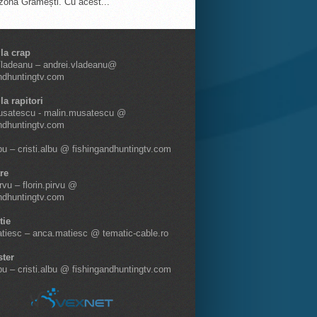
 zona Grămești. Cu acest...
 la crap
Vladeanu – andrei.vladeanu@
ndhuntingtv.com
la rapitori
usatescu - malin.musatescu @
ndhuntingtv.com
lbu – cristi.albu @ fishingandhuntingtv.com
re
irvu – florin.pirvu @
ndhuntingtv.com
tie
tiesc – anca.matiesc @ tematic-cable.ro
ter
lbu – cristi.albu @ fishingandhuntingtv.com