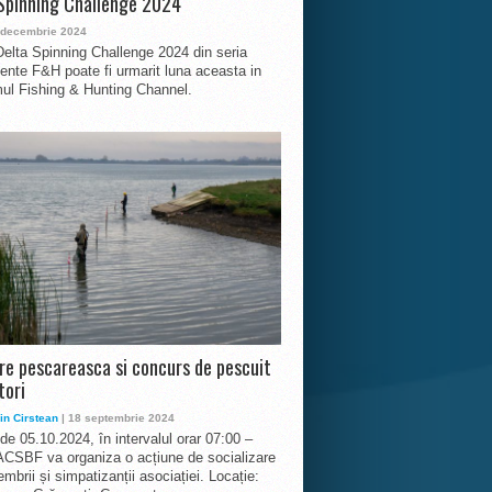
Spinning Challenge 2024
 decembrie 2024
Delta Spinning Challenge 2024 din seria
nte F&H poate fi urmarit luna aceasta in
ul Fishing & Hunting Channel.
ire pescareasca si concurs de pescuit
tori
in Cirstean
| 18 septembrie 2024
 de 05.10.2024, în intervalul orar 07:00 –
ACSBF va organiza o acțiune de socializare
mbrii și simpatizanții asociației. Locație: