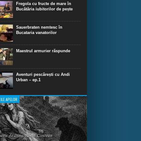
dinare de scufundare cu rechini.
Fregola cu fructe de mare în
Bucătăria iubitorilor de pește
Sauerbraten nemtesc în
Bucataria vanatorilor
Maestrul armurier răspunde
Aventuri pescărești cu Andi
Urban – ep.1
ILE APELOR
 scris de Dinu-Florin Cirstean