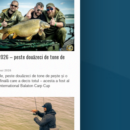
026 – peste douăzeci de tone de
mai 2026
le, peste douăzeci de tone de pește și o
finală care a decis totul – acesta a fost al
International Balaton Carp Cup