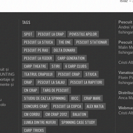
islaz –
TAGS
Pescuit
Andrei 
fishinga
SPOT
PESCUIT LA CRAP
POVESTILE APELOR
PESCUIT LA STIUCA
THE ONE
PESCUIT STATIONAR
Pescuit 
Malin M
PESCUIT PE RAU
DELTA DUNARII
fishinga
PESCUIT LA FEEDER
CARP GENERATION
Cristi A
CARP THEATRE
STIRI
6 CARP CLUBS
it și
Vanatoa
TEATRUL CRAPULUI
PESCUIT CRAP
STIUCA
 HUNTING
Florin P
ortaje și
CRAP
PESCUIT LA SALAU
PESCUIT LA RAPITORI
fishinga
imente și
CN CRAP
TARG DE PESCUIT
Distribu
STUDIU DE CAZ LA SPINNING
IBCC
CRAP MARE
Anca Ma
u
colo
CONCURS CRAP
PESCUIT LA COPCA
ALEX MATEA
Webmas
Cristi A
CM CORBU
CM CRAP 2012
BALATON
LUMEA DINTRE NUFERI
SPINNING CASE STUDY
CARP TRICKS