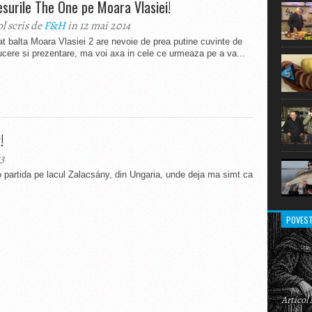
iesurile The One pe Moara Vlasiei!
extraor
ol scris de
F&H
in 12 mai 2014
at balta Moara Vlasiei 2 are nevoie de prea putine cuvinte de
ucere si prezentare, ma voi axa in cele ce urmeaza pe a va...
!
13
 partida pe lacul Zalacsány, din Ungaria, unde deja ma simt ca
POVEST
Articol