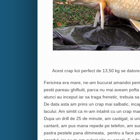
Acest crap koi perfect de 13,50 kg se dato
Fericirea era mare, ne-am bucurat amandoi pentr
pestii pareau ghiftuiti, parca nu mai aveam poft
atunci au inceput iar sa traga frenetic, trebuia sa 
De data asta am prins un crap mai salbatic, incap
lacului. Am simtit ca m-am intalnit cu un crap ma
Dupa un drill de 25 de minute, am castigat, si ur
cantarit, am pus mana repede pe telefon, am suna
pastra pestele pana dimineata, pentru a face poze