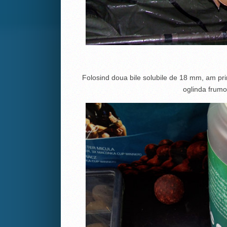
Folosind doua bile solubile de 18 mm, am prin
oglinda frum