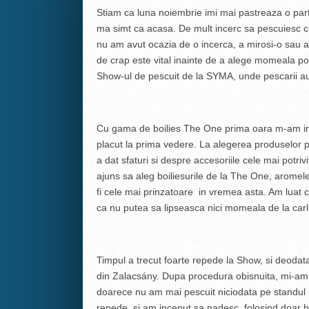
Stiam ca luna noiembrie imi mai pastreaza o part
ma simt ca acasa. De mult incerc sa pescuiesc 
nu am avut ocazia de o incerca, a mirosi-o sau a
de crap este vital inainte de a alege momeala potr
Show-ul de pescuit de la SYMA, unde pescarii au f
Cu gama de boilies The One prima oara m-am inta
placut la prima vedere. La alegerea produselor po
a dat sfaturi si despre accesoriile cele mai potri
ajuns sa aleg boiliesurile de la The One, aromel
fi cele mai prinzatoare in vremea asta. Am luat 
ca nu putea sa lipseasca nici momeala de la carl
Timpul a trecut foarte repede la Show, si deoda
din Zalacsány. Dupa procedura obisnuita, mi-am 
doarece nu am mai pescuit niciodata pe standul 3. 
repede, si am inceput sa nadesc, folosind doar b