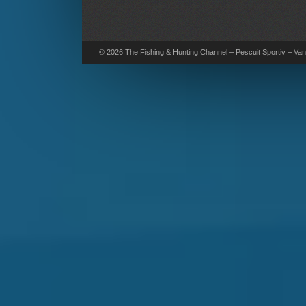
© 2026 The Fishing & Hunting Channel – Pescuit Sportiv – Vana