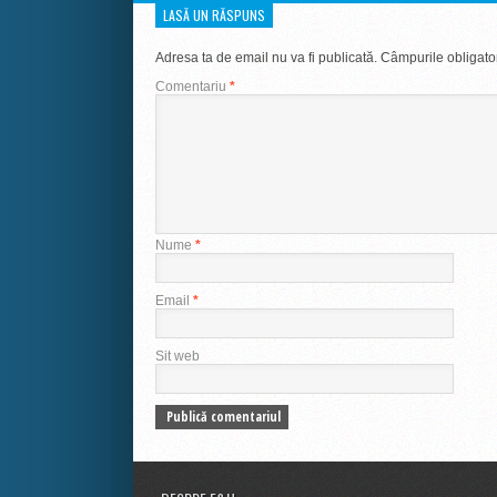
LASĂ UN RĂSPUNS
Adresa ta de email nu va fi publicată.
Câmpurile obligato
Comentariu
*
Nume
*
Email
*
Sit web