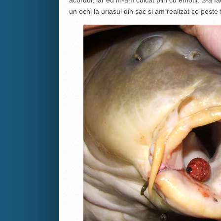
acordul, iar eu m-am culcat plin cu emotii. S-a 
un ochi la uriasul din sac si am realizat ce peste