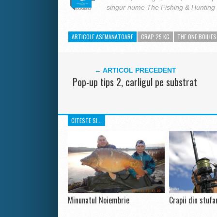
singur nume The Fishing & Hunting
ARTICOLE ASEMANATOARE
CRAP 25 KG
THE ONE BOILIES
← ARTICOL PRECEDENT
Pop-up tips 2, carligul pe substrat
CITESTE SI...
Minunatul Noiembrie
Crapii din stufa