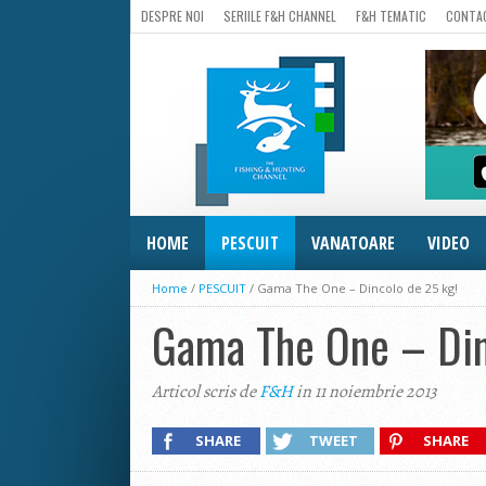
DESPRE NOI
SERIILE F&H CHANNEL
F&H TEMATIC
CONTA
HOME
PESCUIT
VANATOARE
VIDEO
Home
/
PESCUIT
/
Gama The One – Dincolo de 25 kg!
Gama The One – Din
Articol scris de
F&H
in 11 noiembrie 2013
SHARE
TWEET
SHARE