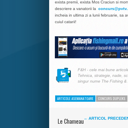
exista premii, exista Mos Craciun si mom
descriere a vanatorii la
concurs@pvtv.
incheia in ultima zi a lunii februarie, sa a
cuiul catarii!
F&H - cele mai bune articole
Tehnica, strategie, nade, s
singur nume The Fishing &
ARTICOLE ASEMANATOARE
CONCURS DUPLEKS
← ARTICOL PRECEDE
Le Chameau