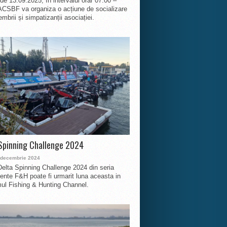
 de 13.09.2025, în intervalul orar 07:00 –
ACSBF va organiza o acțiune de socializare
mbrii și simpatizanții asociației.
Spinning Challenge 2024
 decembrie 2024
Delta Spinning Challenge 2024 din seria
nte F&H poate fi urmarit luna aceasta in
ul Fishing & Hunting Channel.