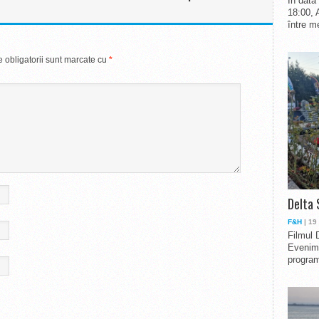
În data
18:00, 
între me
 obligatorii sunt marcate cu
*
Delta 
F&H
| 19
Filmul 
Evenime
program