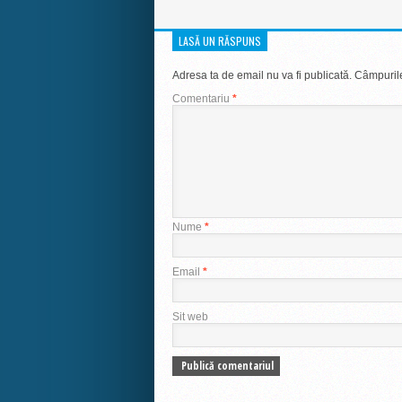
LASĂ UN RĂSPUNS
Adresa ta de email nu va fi publicată.
Câmpurile
Comentariu
*
Nume
*
Email
*
Sit web