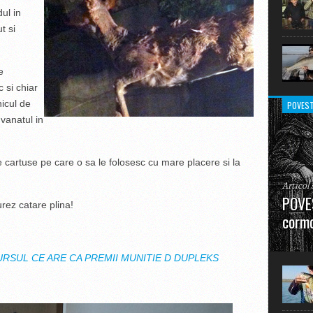
ul in
t si
e
 si chiar
nicul de
POVEST
vanatul in
cartuse pe care o sa le folosesc cu mare placere si la
Articol
POVES
urez catare plina!
cormo
”La urm
în mare
RSUL CE ARE CA PREMII MUNITIE D DUPLEKS