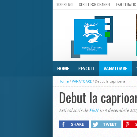
DESPRE NOI
SERIILE F&H CHANNEL
F&H TEMATIC
HOME
PESCUIT
VANATOARE
Home
/
VANATOARE
/
Debut la caprioara
Debut la caprioa
Articol scris de
F&H
in 9 decembrie 201
SHARE
TWEET