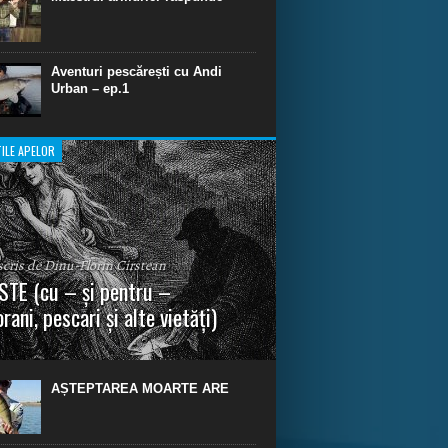
Aventuri pescărești cu Andi
Urban – ep.1
ILE APELOR
 scris de Dinu-Florin Cirstean
TE (cu – și pentru –
rani, pescari și alte vietăți)
a urmei, cred că legendele și miturile sunt
 parte făcute din „adevăr”.“ R. R. Tolkien.
AȘTEPTAREA MOARTE ARE