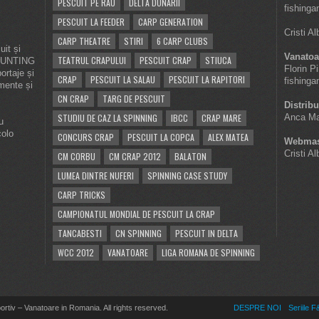
PESCUIT PE RAU
DELTA DUNARII
fishinga
PESCUIT LA FEEDER
CARP GENERATION
Cristi A
CARP THEATRE
STIRI
6 CARP CLUBS
it și
Vanatoa
TEATRUL CRAPULUI
PESCUIT CRAP
STIUCA
 HUNTING
Florin P
ortaje și
CRAP
PESCUIT LA SALAU
PESCUIT LA RAPITORI
fishinga
imente și
CN CRAP
TARG DE PESCUIT
Distribu
STUDIU DE CAZ LA SPINNING
IBCC
CRAP MARE
Anca Ma
u
colo
CONCURS CRAP
PESCUIT LA COPCA
ALEX MATEA
Webmas
Cristi A
CM CORBU
CM CRAP 2012
BALATON
LUMEA DINTRE NUFERI
SPINNING CASE STUDY
CARP TRICKS
CAMPIONATUL MONDIAL DE PESCUIT LA CRAP
TANCABESTI
CN SPINNING
PESCUIT IN DELTA
WCC 2012
VANATOARE
LIGA ROMANA DE SPINNING
tiv – Vanatoare in Romania. All rights reserved.
DESPRE NOI
Seriile 