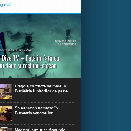
scris de Cristi Albu
 Dive TV – Față în față cu
nii-taur și rechinii-ciocan
ul episod din Shark Dive TV, telespectatorii
nca o primă privire asupra unor experiențe
dinare de scufundare cu rechini.
Fregola cu fructe de mare în
Bucătăria iubitorilor de pește
Sauerbraten nemtesc în
Bucataria vanatorilor
Maestrul armurier răspunde