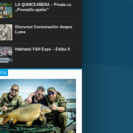
LA QUINCEAÑERA – Pinata cu
„Poveștile apelor‟
Discursul Cormoranilor despre
Lume
Habitatul F&H Expo – Ediția X
ITII