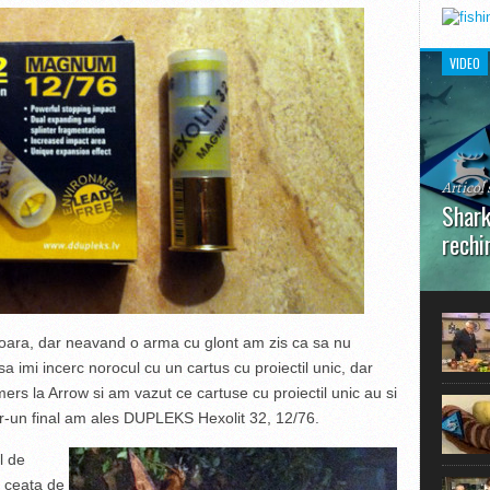
VIDEO
Articol 
Shark
rechi
În prim
pot aru
extraor
rioara, dar neavand o arma cu glont am zis ca sa nu
sa imi incerc norocul cu un cartus cu proiectil unic, dar
ers la Arrow si am vazut ce cartuse cu proiectil unic au si
tr-un final am ales DUPLEKS Hexolit 32, 12/76.
l de
o ceata de