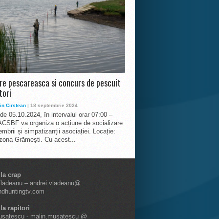
ire pescareasca si concurs de pescuit
tori
in Cirstean
| 18 septembrie 2024
 de 05.10.2024, în intervalul orar 07:00 –
ACSBF va organiza o acțiune de socializare
mbrii și simpatizanții asociației. Locație:
 zona Grămești. Cu acest...
 la crap
Vladeanu – andrei.vladeanu@
ndhuntingtv.com
la rapitori
usatescu - malin.musatescu @