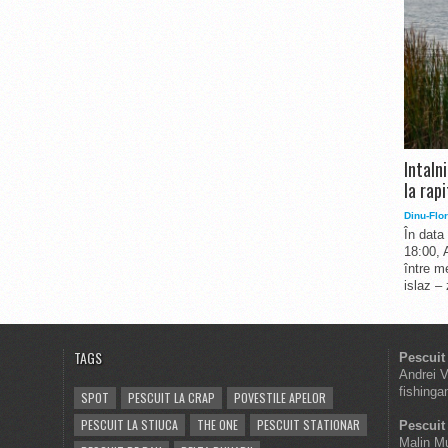
Intaln
la rapi
Dinu-Flor
În data
18:00, 
între me
islaz –
TAGS
Pescuit
Andrei 
fishinga
SPOT
PESCUIT LA CRAP
POVESTILE APELOR
PESCUIT LA STIUCA
THE ONE
PESCUIT STATIONAR
Pescuit 
Malin M