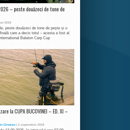
026 – peste douăzeci de tone de
mai 2026
le, peste douăzeci de tone de pește și o
finală care a decis totul – acesta a fost al
International Balaton Carp Cup
izare la CUPA BUCOVINEI – ED. XI –
in Cirstean
| 2 septembrie 2025