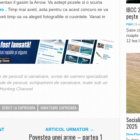
entan il gasim la Arrow. Va astept pozele si o scurta
IBCC 2
ro
.
Timp mai aveti, asta pentru ca acest concurs se va
pește
veti timp sa va alegeti fotografiile si cuvintele. Vanat in
F&H
| 5 
Șase zi
noapte 
12 lea 
 de pescuit si vanatoare, scrise de oameni specializati.
cule de pescuit, echipament de vanatoare, toate sub un
 Hunting Channel
DEBUT LA CAPRIOARA
VANATOARE CAPRIOARA
Social
2025
NT
ARTICOL URMATOR →
Povestea unei arme – partea 1
Dinu-Flor