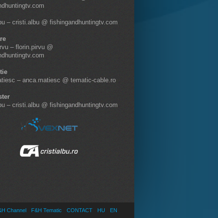
ndhuntingtv.com
lbu – cristi.albu @ fishingandhuntingtv.com
re
irvu – florin.pirvu @
ndhuntingtv.com
tie
tiesc – anca.matiesc @ tematic-cable.ro
ter
lbu – cristi.albu @ fishingandhuntingtv.com
F&H Channel
F&H Tematic
CONTACT
HU
EN