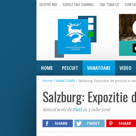
DESPRE NOI
SERIILE F&H CHANNEL
F&H TEMATIC
CONTA
HOME
PESCUIT
VANATOARE
VIDEO
Home
/
VANATOARE
/
Salzburg: Expozitie de pescuit si v
Salzburg: Expozitie 
Articol scris de
F&H
in 3 iulie 2010
SHARE
TWEET
SHARE