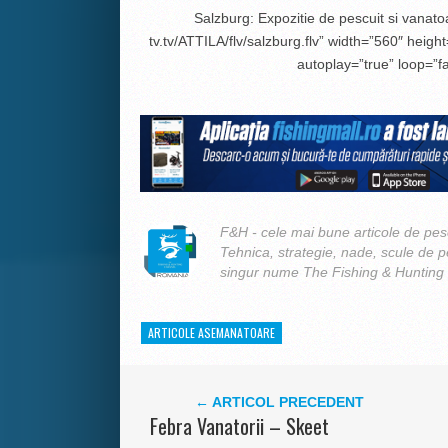
Salzburg: Expozitie de pescuit si vanato
tv.tv/ATTILA/flv/salzburg.flv” width=”560″ heigh
autoplay=”true” loop=”fa
F&H - cele mai bune articole de pesc
Tehnica, strategie, nade, scule de 
singur nume The Fishing & Hunting
ARTICOLE ASEMANATOARE
← ARTICOL PRECEDENT
Febra Vanatorii – Skeet