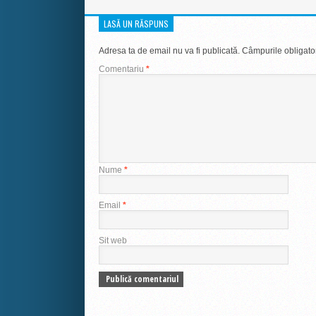
LASĂ UN RĂSPUNS
Adresa ta de email nu va fi publicată.
Câmpurile obligato
Comentariu
*
Nume
*
Email
*
Sit web