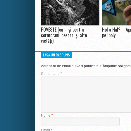
POVESTE (cu – și pentru –
Hol a Hal? – Apr
cormorani, pescari și alte
pe Ipoly
vietăți)
LASĂ UN RĂSPUNS
Adresa ta de email nu va fi publicată.
Câmpurile obligato
Comentariu
*
Nume
*
Email
*