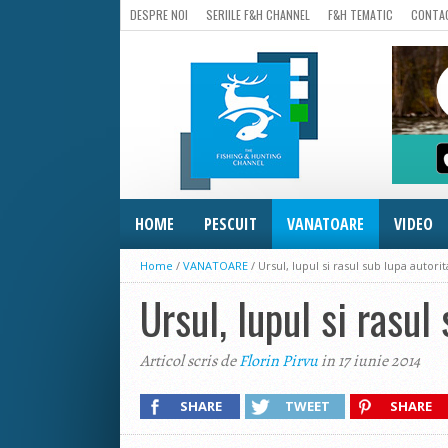
DESPRE NOI
SERIILE F&H CHANNEL
F&H TEMATIC
CONTA
HOME
PESCUIT
VANATOARE
VIDEO
Home
/
VANATOARE
/
Ursul, lupul si rasul sub lupa autorit
Ursul, lupul si rasul
Articol scris de
Florin Pirvu
in 17 iunie 2014
SHARE
TWEET
SHARE