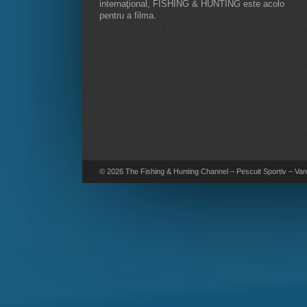
internaţional, FISHING & HUNTING este acolo
pentru a filma.
© 2026 The Fishing & Hunting Channel – Pescuit Sportiv – Vana