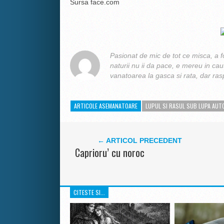
Sursa face.com
Pasionat de mic de tot ce misca, a 
naturii nu ii da pace, e mereu in ca
vanatoarea la gasca si rata, dar raspu
ARTICOLE ASEMANATOARE
LUPUL SI RASUL SUB LUPA AUT
← ARTICOL PRECEDENT
Caprioru’ cu noroc
CITESTE SI...