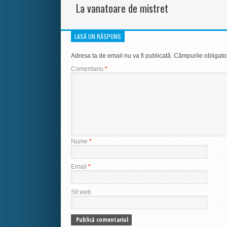
La vanatoare de mistret
LASĂ UN RĂSPUNS
Adresa ta de email nu va fi publicată.
Câmpurile obligato
Comentariu
*
Nume
*
Email
*
Sit web