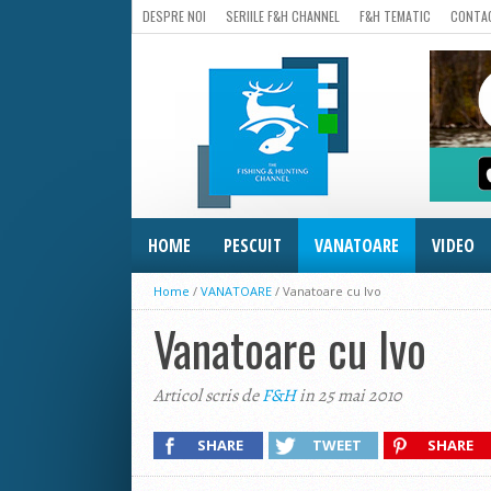
DESPRE NOI
SERIILE F&H CHANNEL
F&H TEMATIC
CONTA
HOME
PESCUIT
VANATOARE
VIDEO
Home
/
VANATOARE
/
Vanatoare cu Ivo
Vanatoare cu Ivo
Articol scris de
F&H
in 25 mai 2010
SHARE
TWEET
SHARE