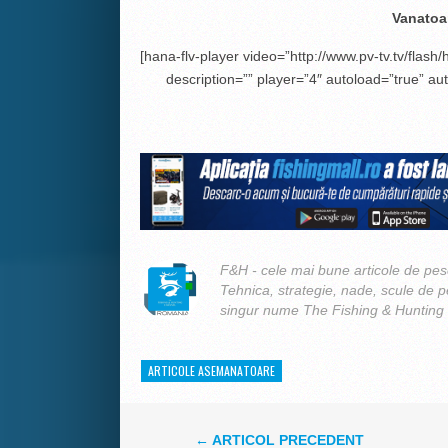
Vanatoa
[hana-flv-player video=”http://www.pv-tv.tv/flash
description=”” player=”4″ autoload=”true” aut
F&H - cele mai bune articole de pesc
Tehnica, strategie, nade, scule de 
singur nume The Fishing & Hunting
ARTICOLE ASEMANATOARE
← ARTICOL PRECEDENT