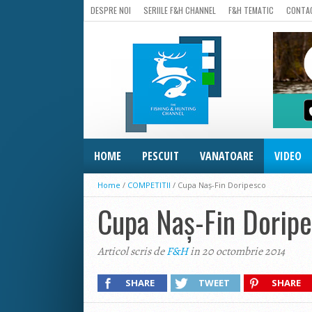
DESPRE NOI
SERIILE F&H CHANNEL
F&H TEMATIC
CONTA
HOME
PESCUIT
VANATOARE
VIDEO
Home
/
COMPETITII
/
Cupa Naș-Fin Doripesco
Cupa Naș-Fin Dorip
Articol scris de
F&H
in 20 octombrie 2014
SHARE
TWEET
SHARE