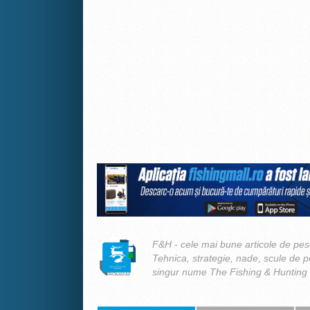
F&H - cele mai bune articole de pesc
Tehnica, strategie, nade, scule de 
singur nume The Fishing & Hunting