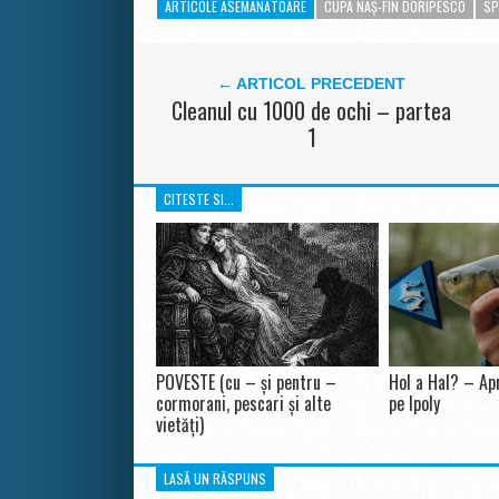
ARTICOLE ASEMANATOARE
CUPA NAȘ-FIN DORIPESCO
SP
← ARTICOL PRECEDENT
Cleanul cu 1000 de ochi – partea
1
CITESTE SI...
POVESTE (cu – și pentru –
Hol a Hal? – Apr
cormorani, pescari și alte
pe Ipoly
vietăți)
LASĂ UN RĂSPUNS