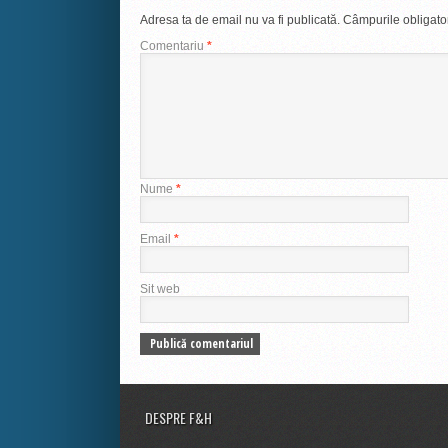
Adresa ta de email nu va fi publicată.
Câmpurile obligato
Comentariu
*
Nume
*
Email
*
Sit web
DESPRE F&H