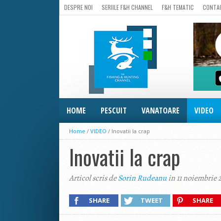
DESPRE NOI
SERIILE F&H CHANNEL
F&H TEMATIC
CONTA
HOME
PESCUIT
VANATOARE
VIDEO
Home
/
VIDEO
/
Inovatii la crap
Inovatii la crap
Articol scris de
Sorin Rudeanu
in 11 noiembrie 
SHARE
TWEET
SHARE