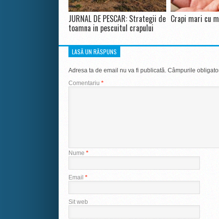
JURNAL DE PESCAR: Strategii de
Crapi mari cu m
toamna in pescuitul crapului
LASĂ UN RĂSPUNS
Adresa ta de email nu va fi publicată.
Câmpurile obligato
Comentariu
*
Nume
*
Email
*
Sit web